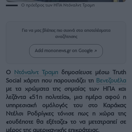
Rumors
Ο πρόεδρος των ΗΠΑ Ντόναλντ Τραμπ
ESG
Today
Mononews2030
Για να μας βλέπεις πιο συχνά στα αποτελέσματα
Άρθρα
αναζήτησης
Συνεντεύξεις
Add mononews.gr on Google
Ο
Ντόναλντ Τραμπ
δημοσίευσε μέσω Truth
Social χάρτη που παρουσιάζει τη
Βενεζουέλα
Les
Bons
με τα χρώματα της σημαίας των ΗΠΑ και
Vivants
λεζάντα «51η πολιτεία», μια ημέρα αφού η
Auto
υπηρεσιακή ομόλογός του στο Καράκας
Life
Ντέλσι Ροδρίγκες τόνισε πως η χώρα της
&
Style
«ουδέποτε θα εξέταζε» το να μετατραπεί σε
Υγεία
μέρος της αμερικανικής επικράτειας.