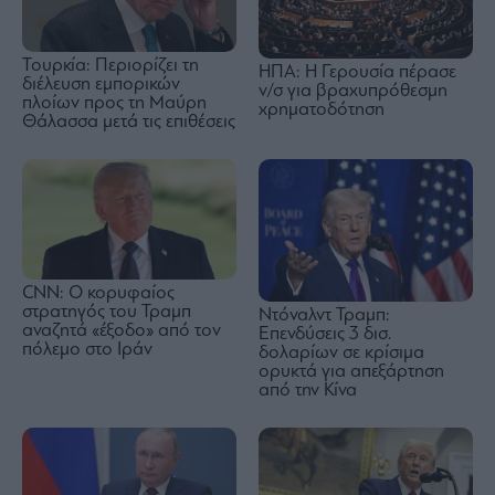
Τουρκία: Περιορίζει τη
ΗΠΑ: Η Γερουσία πέρασε
διέλευση εμπορικών
ν/σ για βραχυπρόθεσμη
πλοίων προς τη Μαύρη
χρηματοδότηση
Θάλασσα μετά τις επιθέσεις
CNN: Ο κορυφαίος
στρατηγός του Τραμπ
Ντόναλντ Τραμπ:
αναζητά «έξοδο» από τον
Επενδύσεις 3 δισ.
πόλεμο στο Ιράν
δολαρίων σε κρίσιμα
ορυκτά για απεξάρτηση
από την Κίνα