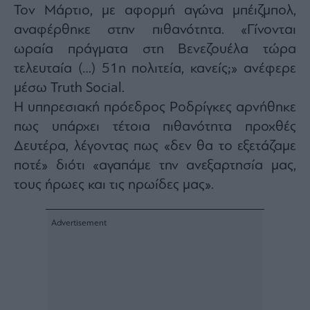
agree
Τον Μάρτιο, με αφορμή αγώνα μπέιζμπολ,
to
our
αναφέρθηκε στην πιθανότητα. «Γίνονται
Terms
and
ωραία πράγματα στη Βενεζουέλα τώρα
Privacy
Notice.
You
τελευταία (…) 51η πολιτεία, κανείς;» ανέφερε
can
opt
μέσω Truth Social.
out
at
Η υπηρεσιακή πρόεδρος Ροδρίγκες αρνήθηκε
any
time.
This
πως υπάρχει τέτοια πιθανότητα προχθές
site
is
Δευτέρα, λέγοντας πως «δεν θα το εξετάζαμε
protected
by
ποτέ» διότι «αγαπάμε την ανεξαρτησία μας,
reCAPTCHA
and
the
τους ήρωες και τις ηρωίδες μας».
Google
Privacy
Policy
and
Terms
of
Service
apply.
ότητα
ι
ίες