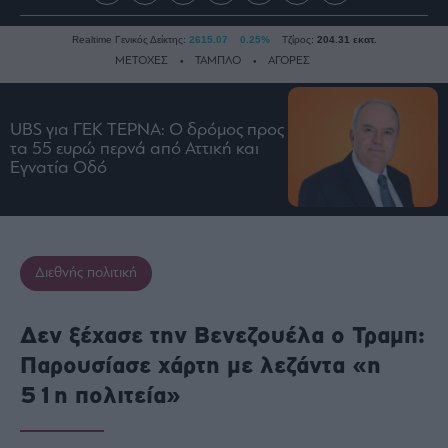
Realtime Γενικός Δείκτης:
2615.07
0.25%
Τζίρος:
204.31 εκατ.
ΜΕΤΟΧΕΣ
ΤΑΜΠΛΟ
ΑΓΟΡΕΣ
UBS για ΓΕΚ ΤΕΡΝΑ: Ο δρόμος προς
Ειδήσεις
τα 55 ευρώ περνά από Αττική και
Οικονομία
Εγνατία Οδό
Business
Τράπεζες
Ναυτιλία
Διεθνής πολιτική
Real
Estate
Ενέργεια
Δεν ξέχασε την Βενεζουέλα ο Τραμπ:
Πολιτική
Παρουσίασε χάρτη με λεζάντα «η
Πολιτισμός
51η πολιτεία»
Κοινωνία
Law