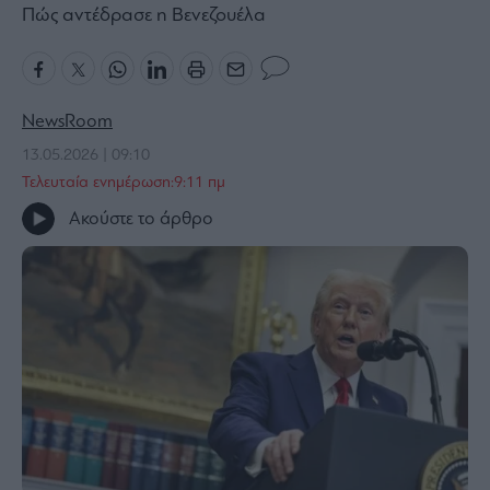
Πώς αντέδρασε η Βενεζουέλα
Bloomberg
Financial
Times
NewsRoom
13.05.2026 | 09:10
Τελευταία ενημέρωση:9:11 πμ
The
Wiseman
Ακούστε το άρθρο
Room
301
My
Story
Media
Winners
&
Losers
Επι-
θετικά