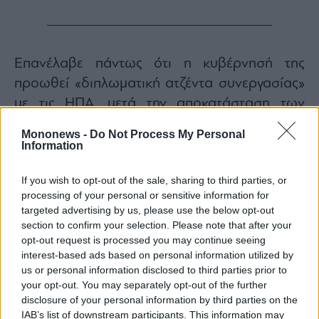
Επανέλαβε πάντως ότι η κυβέρνησή της
προωθεί «διπλωματική ατζέντα συνεργασίας»
με τις ΗΠΑ, μετά την αποκατάσταση των
διμερών σχέσεων ανάμεσα στο Καράκας και
Mononews -
Do Not Process My Personal
την Ουάσινγκτον τον Μάρτιο, επτά χρόνια
Information
αφού τις είχε διακόψει ο Νικολάς Μαδούρο.
If you wish to opt-out of the sale, sharing to third parties, or
processing of your personal or sensitive information for
Διαβάστε επίσης
targeted advertising by us, please use the below opt-out
Reuters: Μυστικοί σαουδαραβικοί
section to confirm your selection. Please note that after your
opt-out request is processed you may continue seeing
βομβαρδισμοί κατά του Ιράν στη διάρκεια του
interest-based ads based on personal information utilized by
πολέμου
us or personal information disclosed to third parties prior to
your opt-out. You may separately opt-out of the further
disclosure of your personal information by third parties on the
IAB’s list of downstream participants. This information may