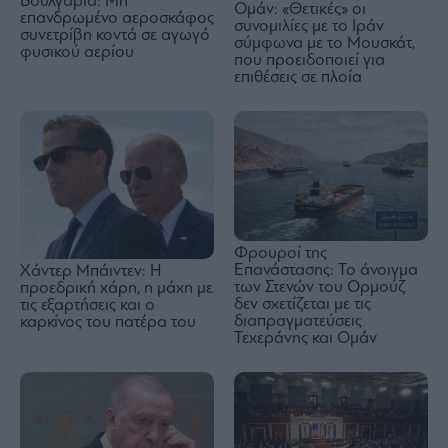
Βουλγαρία: Μη
Ομάν: «Θετικές» οι
επανδρωμένο αεροσκάφος
συνομιλίες με το Ιράν
συνετρίβη κοντά σε αγωγό
σύμφωνα με το Μουσκάτ,
φυσικού αερίου
που προειδοποιεί για
επιθέσεις σε πλοία
Φρουροί της
Επανάστασης: Το άνοιγμα
Χάντερ Μπάιντεν: Η
των Στενών του Ορμούζ
προεδρική χάρη, η μάχη με
δεν σχετίζεται με τις
τις εξαρτήσεις και ο
διαπραγματεύσεις
καρκίνος του πατέρα του
Τεχεράνης και Ομάν