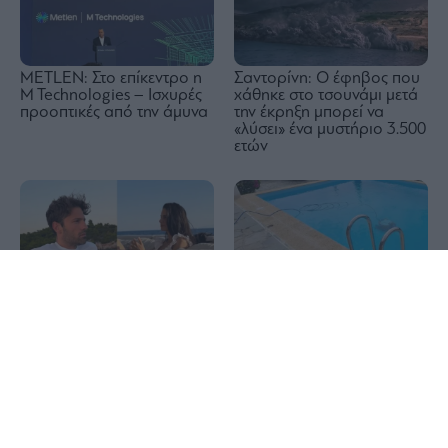
METLEN: Στο επίκεντρο η
Σαντορίνη: Ο έφηβος που
M Technologies – Ισχυρές
χάθηκε στο τσουνάμι μετά
προοπτικές από την άμυνα
την έκρηξη μπορεί να
«λύσει» ένα μυστήριο 3.500
ετών
1x
Τραγωδία στην Πάρο:
Διακοπές με yacht για τον
Πνίγηκε 4χρονο παιδί σε
Κωνσταντίνο Αργυρό και
πισίνα beach bar
την Αλεξάνδρα Νίκα