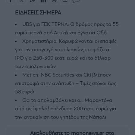
ΕΙΔΗΣΕΙΣ ΣΗΜΕΡΑ
UBS για ΓΕΚ ΤΕΡΝΑ: Ο δρόμος προς τα 55
ευρώ περνά από Αττική και Εγνατία Οδό
Χρηματιστήριο: Κορυφώνονται οι επαφές
για την εισαγωγή ναυτιλιακών, ετοιμάζεται
IPO για 250-300 εκατ. ευρώ και το δέλεαρ
των ομολογιακών
Metlen: NBG Securities και Citi βλέπουν
επιστροφή στην ανάπτυξη – Τιμές στόχοι έως
58 ευρώ
Θα το απολαμβάνει και ο… Μαραντόνα
από εκεί ψηλά! Επένδυση 200 εκατ. ευρώ για
την ανακαίνιση του γηπέδου της Νάπολι
Ακολουθήστε το mononews.gr στο