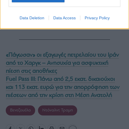
Data Deletion
Data Access
Privacy Policy
«Πάγωσαν» οι εξαγωγές πετρελαίου του Ιράν
από το Χαργκ – Ανησυχία για ασφυκτική
πίεση στις αποθήκες
Fuel Pass III: Πάνω από 2,5 εκατ. δικαιούχοι
και 113 εκατ. ευρώ για την απορρόφηση των
πιέσεων από την κρίση στη Μέση Ανατολή
Βενεζουέλα
Ντόναλντ Τραμπ