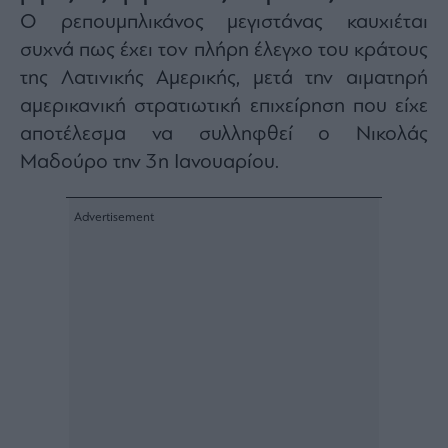
Ο ρεπουμπλικάνος μεγιστάνας καυχιέται
Architecture
&
συχνά πως έχει τον πλήρη έλεγχο του κράτους
Design
της Λατινικής Αμερικής, μετά την αιματηρή
Fashion
αμερικανική στρατιωτική επιχείρηση που είχε
&
Art
αποτέλεσμα να συλληφθεί ο Νικολάς
Watches
Μαδούρο την 3η Ιανουαρίου.
Yachts
Table
For
Two
Μετοχές
Αγορές
Trader's
book