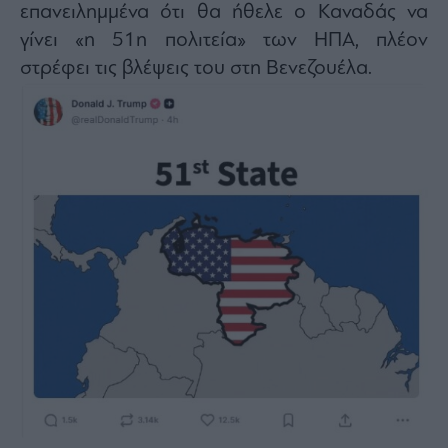
Monocle
επανειλημμένα ότι θα ήθελε ο Καναδάς να
Media
γίνει «η 51η πολιτεία» των ΗΠΑ, πλέον
Lab
στρέφει τις βλέψεις του στη Βενεζουέλα.
Mononews100
Εγγραφείτε
στο
Newsletter
του
mononews.gr
By
submitting
your
email,
you