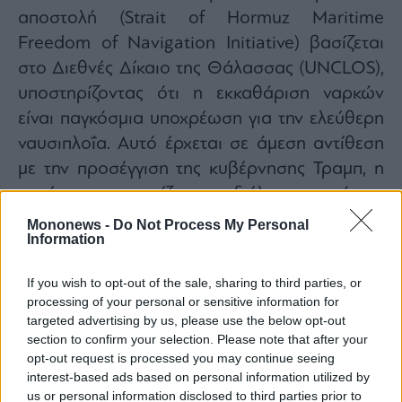
αποστολή (Strait of Hormuz Maritime
Freedom of Navigation Initiative) βασίζεται
στο Διεθνές Δίκαιο της Θάλασσας (UNCLOS),
υποστηρίζοντας ότι η εκκαθάριση ναρκών
είναι παγκόσμια υποχρέωση για την ελεύθερη
ναυσιπλοΐα. Αυτό έρχεται σε άμεση αντίθεση
με την προσέγγιση της κυβέρνησης Τραμπ, η
οποία αντιμετωπίζει τη διέλευση από το
Ορμούζ ως αντικείμενο διμερούς συμφωνίας
Mononews -
Do Not Process My Personal
Information
μεταξύ ΗΠΑ και Ιράν.
If you wish to opt-out of the sale, sharing to third parties, or
processing of your personal or sensitive information for
targeted advertising by us, please use the below opt-out
section to confirm your selection. Please note that after your
opt-out request is processed you may continue seeing
interest-based ads based on personal information utilized by
us or personal information disclosed to third parties prior to