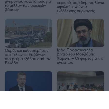
μνημονίου κατανόησης για
περιοχές σε 3 δήμους λόγω
το μέλλον των ρωσικών
υψηλού κινδύνου
βάσεων
εκδήλωσης πυρκαγιάς
Ιράν: Προαναγγέλλει
Ουρές και καθυστερήσεις
βίντεο του Μοτζτάμπα
στο Τελωνείο Ευζώνων,
Χαμενεΐ – Οι φήμες για την
στο ρεύμα εξόδου από την
υγεία του
Ελλάδα
1x
Σκέρτσος: Δεν προκύπτει
ότι 7 στους 10 Έλληνες
Καιρός: Θυελλώδεις