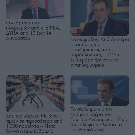
Ο «χάρτης» των
πληρωμών από e-ΕΦΚΑ,
ΔΥΠΑ από 10 έως 14
Αυγούστου
Κατσαφάδος: Από Δευτέρα
οι αιτήσεις για
αποζημιώσεις στους
πυρόπληκτους – Μέσα
Σεπτέμβρη ξεκινούν τα
αντιπλημμυρικά
Το στοίχημα για την
επόμενη ημέρα του
Σούπερ μάρκετ: Μειώσεις
Ταμείου Ανάκαμψης – Πώς
τιμών σε περισσότερα από
θα καλύψει η Ελλάδα το
1.000 προϊόντα – Πότε
επενδυτικό κενό
ξεκινά η πρωτοβουλία