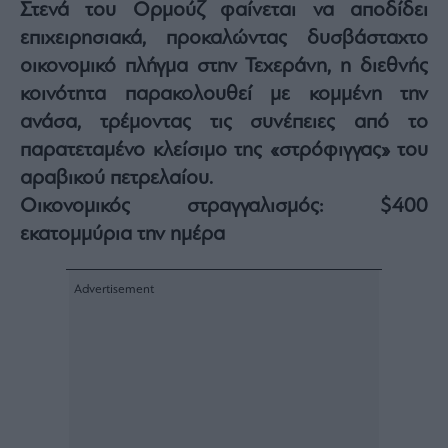
Στενά του Ορμούζ φαίνεται να αποδίδει
Architecture
επιχειρησιακά, προκαλώντας δυσβάσταχτο
&
Design
οικονομικό πλήγμα στην Τεχεράνη, η διεθνής
Fashion
κοινότητα παρακολουθεί με κομμένη την
&
ανάσα, τρέμοντας τις συνέπειες από το
Art
παρατεταμένο κλείσιμο της «στρόφιγγας» του
Watches
αραβικού πετρελαίου.
Yachts
Οικονομικός στραγγαλισμός: $400
Table
For
εκατομμύρια την ημέρα
Two
Μετοχές
Αγορές
Trader's
book