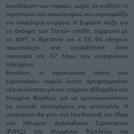
ας
εκκαθάριση των ναρκών, χωρίς να υιοθετεί τη
οι
στρατηγική του αποκλεισμού που στραγγαλίζει
ήσης
την παγκόσμια ενέργεια. Η Ευρώπη πιέζει για
το άνοιγμα των Στενών επειδή, σύμφωνα με
4
news.gr
το ΔΝΤ, η Βρετανία και η ΕΕ θα πληγούν
ghts
rved
περισσότερο από οποιαδήποτε άλλη
οικονομία της G7 λόγω των ενεργειακών
ελλείψεων.
Επιπλέον, οι στρατιωτικοί ηγέτες των
ευρωπαϊκών χωρών έχουν προγραμματίσει
νέα συνάντηση για την επόμενη εβδομάδα στο
Ηνωμένο Βασίλειο για να οριστικοποιήσουν
τις τεχνικές λεπτομέρειες της αποστολής. Η
συνάντηση θα γίνει στο Northwood, την έδρα
του Μόνιμου Διακλαδικού Στρατηγείου
(PJHQ) του Ηνωμένου Βασιλείου και