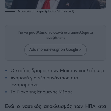
Rumors
ESG
Ντόναλντ Τραμπ (photo AI created)
Today
Mononews2030
Άρθρα
Για να μας βλέπεις πιο συχνά στα αποτελέσματα
Συνεντεύξεις
αναζήτησης
Add mononews.gr on Google
Les
Ο «τρίτος δρόμος» των Μακρόν και Στάρμερ
Bons
Αναμονή για νέα συνάντηση στο
Vivants
Ισλαμαμπάντ
Auto
Το Ρίσκο της Επόμενης Μέρας
Life
&
Style
Ενώ ο ναυτικός αποκλεισμός των ΗΠΑ στα
Υγεία