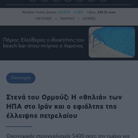
Realtime Γενικός Δείκτης:
2615.07
0.25%
Τζίρος:
204.31 εκατ.
ΜΕΤΟΧΕΣ
ΤΑΜΠΛΟ
ΑΓΟΡΕΣ
Πάρος: Ελεύθερος ο ιδιοκτήτης του
Ειδήσεις
beach bar όπου πνίγηκε ο 4χρονος
Οικονομία
Business
Τράπεζες
Ναυτιλία
Οικονομία
Real
Estate
Στενά του Ορμούζ: Η «θηλιά» των
Ενέργεια
ΗΠΑ στο Ιράν και ο εφιάλτης της
Πολιτική
έλλειψης πετρελαίου
Πολιτισμός
Κοινωνία
Οικονομικός στραγγαλισμός $400 εκατ. την ημέρα για
Law