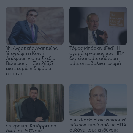
Υπ. Αγροτικής Ανάπτυξης:
Τόμας Μπάρκιν (Fed): Η
Υπεγράφη η Κοινή
αγορά εργασίας των ΗΠΑ
Απόφαση για τα Σχέδια
δεν είναι ούτε αδύναμη
Βελτίωσης – Στα 263,5
ούτε υπερβολικά ισχυρή
εκατ. ευρώ η δημόσια
δαπάνη
BlackRock: Η αιφνιδιαστική
πώληση ευρώ από τις ΗΠΑ
Ουκρανία: Κατάρρευση
αυξάνει τους κινδύνους
άνω του 50% στις