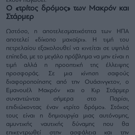
έχουν παγώσει.
agree
Ο «τρίτος δρόμος» των Μακρόν και
to
our
Terms
Στάρμερ
and
Privacy
Notice.
You
Ωστόσο, η αποτελεσματικότητα των ΗΠΑ
can
opt
αποτελεί «δίκοπο μαχαίρι». Η τιμή του
out
at
any
πετρελαίου εξακολουθεί να κινείται σε υψηλά
time.
This
επίπεδα, με το μεγάλο πρόβλημα να μην είναι η
site
is
τιμή αλλά η προοπτική της έλλειψης
protected
by
reCAPTCHA
προσφοράς. Σε μια κίνηση σαφούς
and
the
διαφοροποίησης από την Ουάσινγκτον, ο
Google
Privacy
Εμανουέλ Μακρόν και ο Κιρ Στάρμερ
Policy
and
Terms
συναντώνται σήμερα στο Παρίσι,
of
Service
επιδιώκοντας έναν «τρίτο δρόμο». Στόχος
apply.
τους είναι η δημιουργία μιας αυτόνομης,
αμυντικής ναυτικής δύναμης που θα
ότητα
ι
επικεντρωθεί στην ασφάλεια και την
ίες