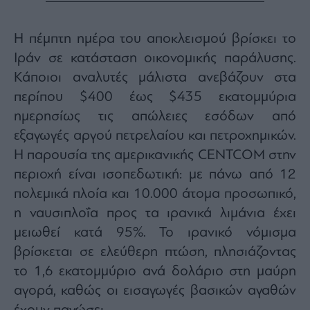
Monocle
Media
Lab
Η πέμπτη ημέρα του αποκλεισμού βρίσκει το
Ιράν σε κατάσταση οικονομικής παράλυσης.
Κάποιοι αναλυτές μάλιστα ανεβάζουν στα
Mononews100
περίπου $400 έως $435 εκατομμύρια
ημερησίως τις απώλειες εσόδων από
εξαγωγές αργού πετρελαίου και πετροχημικών.
Εγγραφείτε
Η παρουσία της αμερικανικής CENTCOM στην
στο
περιοχή είναι ισοπεδωτική: με πάνω από 12
Newsletter
του
πολεμικά πλοία και 10.000 άτομα προσωπικό,
mononews.gr
η ναυσιπλοΐα προς τα ιρανικά λιμάνια έχει
μειωθεί κατά 95%. Το ιρανικό νόμισμα
βρίσκεται σε ελεύθερη πτώση, πλησιάζοντας
το 1,6 εκατομμύριο ανά δολάριο στη μαύρη
By
submitting
αγορά, καθώς οι εισαγωγές βασικών αγαθών
your
email,
you