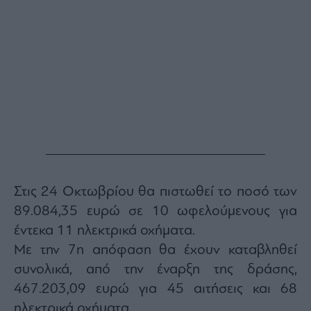
Buy-
Hold-
Sell
The
Value
Investor
Crypto
Χρηματιστηριακές
Ανακοινώσεις
Creative
Content
Στις 24 Οκτωβρίου θα πιστωθεί το ποσό των
Branded
89.084,35 ευρώ σε 10 ωφελούμενους για
Content
έντεκα 11 ηλεκτρικά οχήματα.
Reports
Με την 7η απόφαση θα έχουν καταβληθεί
&
συνολικά, από την έναρξη της δράσης,
Branded
Content
467.203,09 ευρώ για 45 αιτήσεις και 68
Calendar
ηλεκτρικά οχήματα.