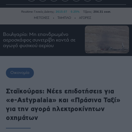
Realtime Γενικός Δείκτης:
2615.07
0.25%
Τζίρος:
204.31 εκατ.
ΜΕΤΟΧΕΣ
ΤΑΜΠΛΟ
ΑΓΟΡΕΣ
Βουλγαρία: Μη επανδρωμένο
Ειδήσεις
αεροσκάφος συνετρίβη κοντά σε
αγωγό φυσικού αερίου
Οικονομία
Business
Τράπεζες
Οικονομία
Ναυτιλία
Real
Estate
Σταϊκούρας: Νέες επιδοτήσεις για
Ενέργεια
«e-Astypalaia» και «Πράσινα Ταξί»
Πολιτική
για την αγορά ηλεκτροκίνητων
Πολιτισμός
οχημάτων
Κοινωνία
Law