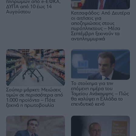
πληρωμών από e-ΕΦΚΑ,
ΔΥΠΑ από 10 έως 14
Αυγούστου
Κατσαφάδος: Από Δευτέρα
οι αιτήσεις για
αποζημιώσεις στους
πυρόπληκτους – Μέσα
Σεπτέμβρη ξεκινούν τα
αντιπλημμυρικά
Το στοίχημα για την
επόμενη ημέρα του
Σούπερ μάρκετ: Μειώσεις
Ταμείου Ανάκαμψης – Πώς
τιμών σε περισσότερα από
θα καλύψει η Ελλάδα το
1.000 προϊόντα – Πότε
επενδυτικό κενό
ξεκινά η πρωτοβουλία