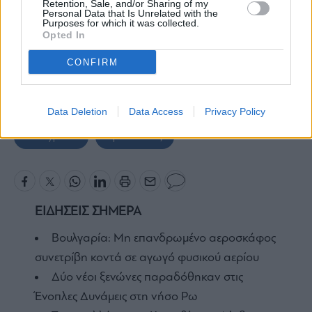
Retention, Sale, and/or Sharing of my
Personal Data that Is Unrelated with the
Purposes for which it was collected.
Opted In
Ελληνική Τράπεζα: Καινούρια και
CONFIRM
αναβαθμισμένα σημεία εξυπηρέτησης
φέρνουν την καινοτομία
Data Deletion
Data Access
Privacy Policy
e-Αstypalea
Πράσινα ταξί
ΕΙΔΗΣΕΙΣ ΣΗΜΕΡΑ
Βουλγαρία: Μη επανδρωμένο αεροσκάφος
συνετρίβη κοντά σε αγωγό φυσικού αερίου
Δύο νέοι ξενώνες παραδόθηκαν στις
Ένοπλες Δυνάμεις στη νήσο Ρω