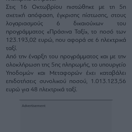
Monocle
Στις 16 Οκτωβρίου πιστώθηκε με τη 5η
Media
Lab
σχετική απόφαση, έγκρισης πίστωσης, στους
λογαριασμούς 6 δικαιούχων του
προγράμματος «Πράσινα Ταξί», το ποσό των
Mononews100
123.193,02 ευρώ, που αφορά σε 6 ηλεκτρικά
ταξί.
Από την έναρξη του προγράμματος και με την
Εγγραφείτε
ολοκλήρωση της 5ης πληρωμής, το υπουργείο
στο
Υποδομών και Μεταφορών έχει καταβάλει
Newsletter
του
επιδοτήσεις συνολικού ποσού, 1.013.123,56
mononews.gr
ευρώ για 48 ηλεκτρικά ταξί.
By
submitting
your
email,
you