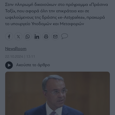
Στην πληρωμή δικαιούχων στο πρόγραμμα «Πράσινα
Bloomberg
Ταξί», που αφορά όλη την επικράτεια και σε
Financial
ωφελούμενους της δράσης «e-Astypalea», προχωρά
Times
το υπουργείο Υποδομών και Μεταφορών
The
Wiseman
NewsRoom
Room
22.10.2024 | 13:11
301
Ακούστε το άρθρο
My
Story
Media
Winners
&
Losers
Επι-
θετικά