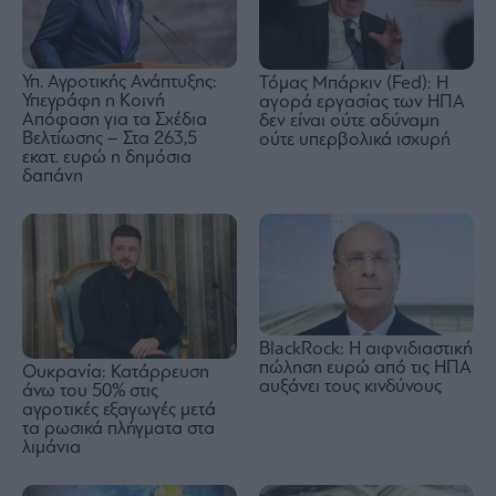
Υπ. Αγροτικής Ανάπτυξης:
Τόμας Μπάρκιν (Fed): Η
Υπεγράφη η Κοινή
αγορά εργασίας των ΗΠΑ
Απόφαση για τα Σχέδια
δεν είναι ούτε αδύναμη
Βελτίωσης – Στα 263,5
ούτε υπερβολικά ισχυρή
εκατ. ευρώ η δημόσια
δαπάνη
BlackRock: Η αιφνιδιαστική
πώληση ευρώ από τις ΗΠΑ
Ουκρανία: Κατάρρευση
αυξάνει τους κινδύνους
άνω του 50% στις
αγροτικές εξαγωγές μετά
τα ρωσικά πλήγματα στα
λιμάνια