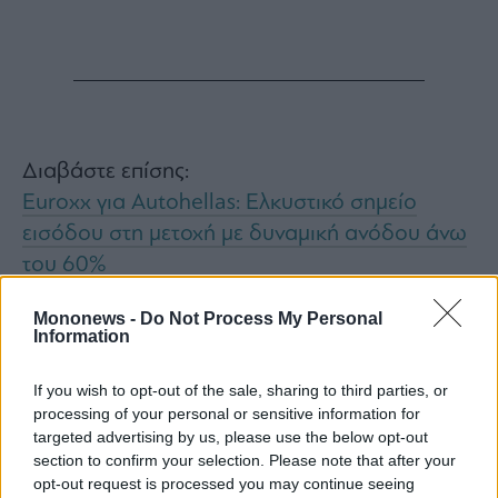
ας
οι
ήσης
4
news.gr
ghts
Διαβάστε επίσης:
rved
Euroxx για Autohellas: Ελκυστικό σημείο
εισόδου στη μετοχή με δυναμική ανόδου άνω
του 60%
Με χειροκίνητο κιβώτιο η νέα 911 GT3!
Mononews -
Do Not Process My Personal
Information
If you wish to opt-out of the sale, sharing to third parties, or
processing of your personal or sensitive information for
targeted advertising by us, please use the below opt-out
section to confirm your selection. Please note that after your
opt-out request is processed you may continue seeing