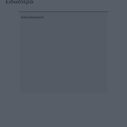
Ειδικότερα:
Architecture
&
Design
Fashion
&
Art
Watches
Yachts
Table
For
Two
Μετοχές
Αγορές
Trader's
book