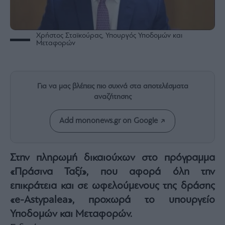
Rumors
ESG
Today
Χρήστος Σταϊκούρας, Υπουργός Υποδομών και
Μεταφορών
Mononews2030
Άρθρα
Συνεντεύξεις
Για να μας βλέπεις πιο συχνά στα αποτελέσματα
αναζήτησης
Add mononews.gr on Google
Les
Bons
Στην πληρωμή δικαιούχων στο πρόγραμμα
Vivants
«Πράσινα Ταξί», που αφορά όλη την
Auto
επικράτεια και σε ωφελούμενους της δράσης
Life
&
«e-Astypalea», προχωρά το υπουργείο
Style
Υποδομών και Μεταφορών.
Υγεία