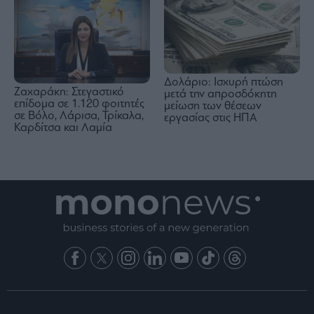
Δολάριο: Ισχυρή πτώση
Ζαχαράκη: Στεγαστικό
μετά την απροσδόκητη
επίδομα σε 1.120 φοιτητές
μείωση των θέσεων
σε Βόλο, Λάρισα, Τρίκαλα,
εργασίας στις ΗΠΑ
Καρδίτσα και Λαμία