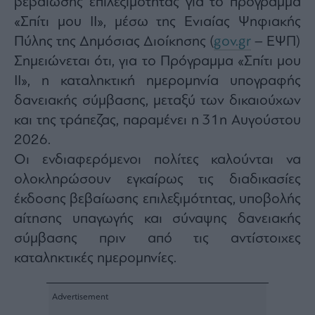
βεβαίωσης επιλεξιμότητας για το πρόγραμμα
Monocle
Media
«Σπίτι μου ΙΙ», μέσω της Ενιαίας Ψηφιακής
Lab
Πύλης της Δημόσιας Διοίκησης (
gov.gr
– ΕΨΠ)
Σημειώνεται ότι, για το Πρόγραμμα «Σπίτι μου
ΙΙ», η καταληκτική ημερομηνία υπογραφής
Mononews100
δανειακής σύμβασης, μεταξύ των δικαιούχων
και της τράπεζας, παραμένει η 31η Αυγούστου
2026.
Εγγραφείτε
Οι ενδιαφερόμενοι πολίτες καλούνται να
στο
Newsletter
ολοκληρώσουν εγκαίρως τις διαδικασίες
του
έκδοσης βεβαίωσης επιλεξιμότητας, υποβολής
mononews.gr
αίτησης υπαγωγής και σύναψης δανειακής
σύμβασης πριν από τις αντίστοιχες
καταληκτικές ημερομηνίες.
By
submitting
your
email,
you