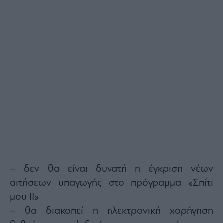
Buy-
Hold-
Sell
The
Value
Investor
Crypto
Χρηματιστηριακές
Ανακοινώσεις
Creative
Content
Branded
Content
– δεν θα είναι δυνατή η έγκριση νέων
Reports
αιτήσεων υπαγωγής στο πρόγραμμα «Σπίτι
&
Branded
μου ΙΙ»
Content
– θα διακοπεί η ηλεκτρονική χορήγηση
Calendar