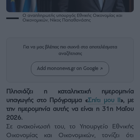
Rumors
ESG
Ο αναπληρωτής υπουργός Εθνικής Οικονομίας και
Today
Οικονομικών, Νίκος Παπαθανάσης
Mononews2030
Άρθρα
Συνεντεύξεις
Για να μας βλέπεις πιο συχνά στα αποτελέσματα
αναζήτησης
Add mononews.gr on Google
Les
Πλησιάζει η καταληκτική ημερομηνία
Bons
Vivants
υπαγωγής στο Πρόγραμμα «
Σπίτι μου ΙΙ
», με
Auto
την ημερομηνία αυτής να είναι η 31η Μαΐου
Life
2026.
&
Σε ανακοίνωσή του, το Υπουργείο Εθνικής
Style
Οικονομίας και Οικονομικών, τονίζει ότι
Υγεία