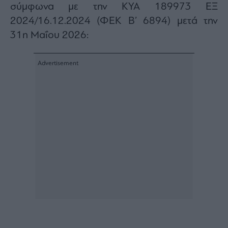
σύμφωνα με την ΚΥΑ 189973 ΕΞ
Architecture
2024/16.12.2024 (ΦΕΚ Β’ 6894) μετά την
&
Design
31η Μαΐου 2026:
Fashion
&
Art
Watches
Yachts
Table
For
Two
Μετοχές
Αγορές
Trader's
book