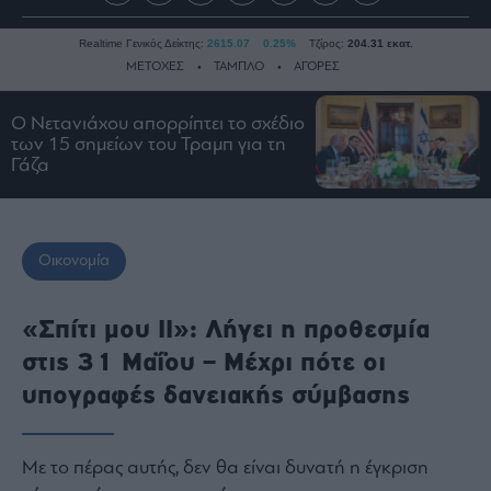
Realtime Γενικός Δείκτης:
2615.07
0.25%
Τζίρος:
204.31 εκατ.
ΜΕΤΟΧΕΣ
ΤΑΜΠΛΟ
ΑΓΟΡΕΣ
Ο Νετανιάχου απορρίπτει το σχέδιο
των 15 σημείων του Τραμπ για τη
Ειδήσεις
Γάζα
Οικονομία
Business
Τράπεζες
Οικονομία
Ναυτιλία
Real
«Σπίτι μου ΙΙ»: Λήγει η προθεσμία
Estate
στις 31 Μαΐου – Μέχρι πότε οι
Ενέργεια
υπογραφές δανειακής σύμβασης
Πολιτική
Πολιτισμός
Κοινωνία
Με το πέρας αυτής, δεν θα είναι δυνατή η έγκριση
Law