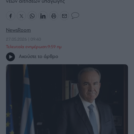
νέων αιτήσεων υπαγωγής
Bloomberg
Financial
Times
NewsRoom
27.05.2026 | 09:40
Τελευταία ενημέρωση:9:59 πμ
The
Ακούστε το άρθρο
Wiseman
Room
301
My
Story
Media
Winners
&
Losers
Επι-
θετικά