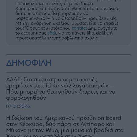
Παρακαλούμε σχολιάζετε με σεβασμό.
Χρησιμοποιείτε κατανοητή γλώσσα και αποφύγετε
διατυπώσεις που θα μπορούσαν να
παρερμηνευτούν ή να θεωρηθούν προσβλητικές.
Με την ανάρτηση σχολίου, συμφωνείτε να τηρείτε
τους Όρους του ιστότοπου
contact
Δημιουργήστε
το account σας
εδώ
, για να κάνετε like, dislike ή
report ακατάλληλα/προσβλητικά σχόλια.
ΔΗΜΟΦΙΛΗ
ΑΑΔΕ: Στο στόχαστρο οι μεταφορές
χρημάτων μεταξύ κοινών λογαριασμών –
Πότε μπορεί να θεωρηθούν δωρεές και να
φορολογηθούν
07.08.2026
H δεξίωση του Αμερικανού πρέσβη on board
στην Κέρκυρα, δύο πάρτι σε Αντίπαρο και
Μύκονο με τον Ρέμο, μια μουσική βραδιά στα
Χανιά και το φεστιβάλ στην Άνδρο