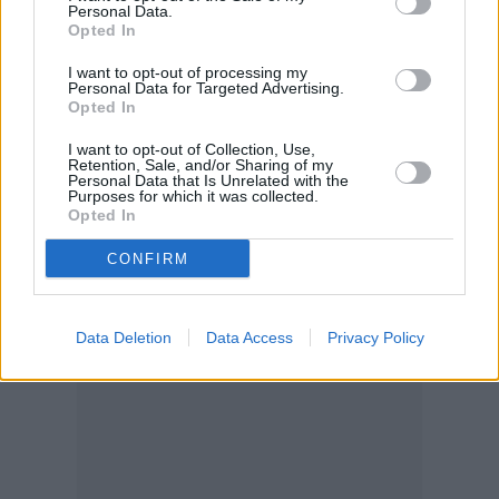
Personal Data.
διαβούλευσης θα ληφθούν υπόψη. «Η
Opted In
βραχυχρόνια μίσθωση λειτουργεί ως
I want to opt-out of processing my
παραξενοδοχία, θα ελέγχεται όπως και τα
Personal Data for Targeted Advertising.
υπόλοιπα καταλύματα», σχολίασε πρόσφατα,
Opted In
η υπουργός Τουρισμού Όλγα Κεφαλογιάννη,
I want to opt-out of Collection, Use,
Retention, Sale, and/or Sharing of my
μιλώντας σε δημοσιογράφους.
Personal Data that Is Unrelated with the
Purposes for which it was collected.
Opted In
CONFIRM
Data Deletion
Data Access
Privacy Policy