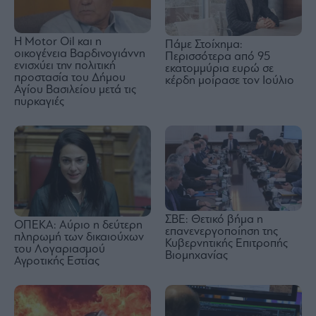
Η Motor Oil και η
Πάμε Στοίχημα:
οικογένεια Βαρδινογιάννη
Περισσότερα από 95
ενισχύει την πολιτική
εκατομμύρια ευρώ σε
προστασία του Δήμου
κέρδη μοίρασε τον Ιούλιο
Αγίου Βασιλείου μετά τις
πυρκαγιές
ΣΒΕ: Θετικό βήμα η
ΟΠΕΚΑ: Αύριο η δεύτερη
επανενεργοποίηση της
πληρωμή των δικαιούχων
Κυβερνητικής Επιτροπής
του Λογαριασμού
Βιομηχανίας
Αγροτικής Εστίας