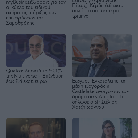
EuroDry (Αριστείδης
myBusinessSupport για τον
Πίττας): Κέρδη 6,6 εκατ.
α’ κύκλο του ειδικού
δολάρια στο δεύτερο
σχήματος στήριξης των
τρίμηνο
επιχειρήσεων της
Σαμοθράκης
Qualco: Αποκτά το 50,1%
της Multiverse – Επένδυση
EasyJet: Εγκαταλείπει τη
έως 2,4 εκατ. ευρώ
μάχη εξαγοράς η
Castlelake ανοίγοντας τον
δρόμο στην Apollo – Τι
δήλωσε ο Sir Στέλιος
Χατζηιωάννου