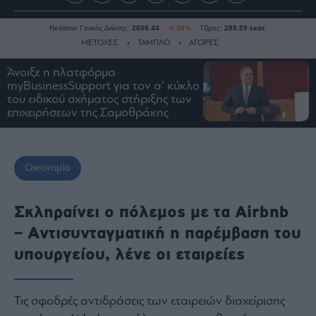
Realtime Γενικός Δείκτης:
2608.44
-0.59%
Τζίρος:
289.59 εκατ.
ΜΕΤΟΧΕΣ
ΤΑΜΠΛΟ
ΑΓΟΡΕΣ
Άνοιξε η πλατφόρμα
myBusinessSupport για τον α’ κύκλο
Ειδήσεις
του ειδικού σχήματος στήριξης των
επιχειρήσεων της Σαμοθράκης
Οικονομία
Business
Τράπεζες
Οικονομία
Ναυτιλία
Real
Σκληραίνει ο πόλεμος με τα Airbnb
Estate
– Αντισυνταγματική η παρέμβαση του
Ενέργεια
υπουργείου, λένε οι εταιρείες
Πολιτική
Πολιτισμός
Κοινωνία
Τις σφοδρές αντιδράσεις των εταιρειών διαχείρισης
Law