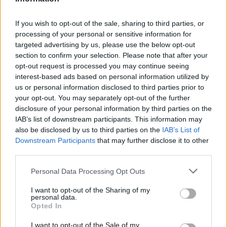
ουδέποτε χρησιμοποιούνταν για κατοικία, και
τα οποία ανακαινίστηκαν προκειμένου να
If you wish to opt-out of the sale, sharing to third parties, or
processing of your personal or sensitive information for
διατεθούν για βραχυχρόνια μίσθωση,
targeted advertising by us, please use the below opt-out
συμβάλλοντας στην αισθητική αναβάθμιση
section to confirm your selection. Please note that after your
υποβαθμισμένων, πρώην βιοτεχνικών
opt-out request is processed you may continue seeing
interest-based ads based on personal information utilized by
περιοχών. Στο κάδρο βάζει την αύξηση της
us or personal information disclosed to third parties prior to
διαφθοράς και ζητά, τουλάχιστον, η διάταξη
your opt-out. You may separately opt-out of the further
να έχει αναδρομική ισχύ.
disclosure of your personal information by third parties on the
IAB’s list of downstream participants. This information may
Υπενθυμίζεται ότι στους διαχειριστές ακινήτων
also be disclosed by us to third parties on the
IAB’s List of
θα επιβάλλεται αυτοτελές διοικητικό πρόστιμο
Downstream Participants
that may further disclose it to other
5.000 ευρώ σε περίπτωση που δεν πληρούται
third parties.
κάποια από τις προϋποθέσεις, το οποίο θα
Personal Data Processing Opt Outs
διπλασιάζεται σε περίπτωση υποτροπής. Το
I want to opt-out of the Sharing of my
υπουργείο, πάντως, φαίνεται ότι θα μείνει
personal data.
αμετακίνητο στη νομοθέτηση της διάταξης,
Opted In
παρότι διαμηνύεται πως τα σχόλια της
I want to opt-out of the Sale of my