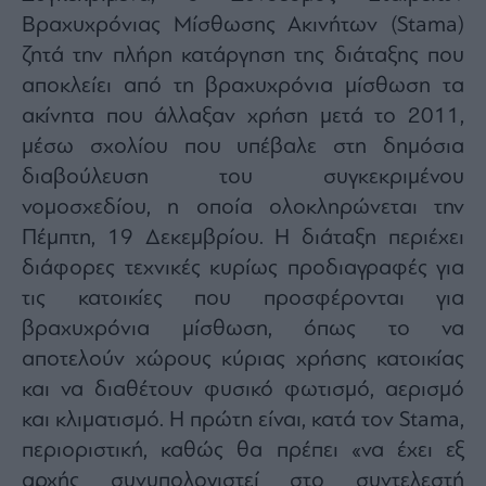
Architecture
Βραχυχρόνιας Μίσθωσης Ακινήτων (
Stama)
&
ζητά την πλήρη κατάργηση της διάταξης που
Design
αποκλείει από τη βραχυχρόνια μίσθωση τα
Fashion
ακίνητα που άλλαξαν χρήση μετά το 2011,
&
Art
μέσω σχολίου που υπέβαλε στη δημόσια
Watches
διαβούλευση του συγκεκριμένου
Yachts
νομοσχεδίου, η οποία ολοκληρώνεται την
Table
Πέμπτη, 19 Δεκεμβρίου. H διάταξη περιέχει
For
διάφορες τεχνικές κυρίως προδιαγραφές για
Two
τις κατοικίες που προσφέρονται για
βραχυχρόνια μίσθωση, όπως το να
αποτελούν χώρους κύριας χρήσης κατοικίας
Μετοχές
και να διαθέτουν φυσικό φωτισμό, αερισμό
Αγορές
και κλιματισμό. Η πρώτη είναι, κατά τον
Stama,
Trader's
περιοριστική, καθώς θα πρέπει «να έχει εξ
book
αρχής συνυπολογιστεί στο συντελεστή