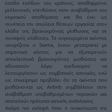
έσοδα εσόδων του κράτους, αποθαρρύνει
ας
οι
μελλοντικές επενδύσεις στην αναβάθμιση του
ήσης
κτιριακού αποθέματος και θα έχει ως
συνέπεια την απώλεια θέσεων εργασίας στον
4
news.gr
κλάδο της βραχυχρόνιας μίσθωσης και σε
ghts
συναφείς κλάδους». Τα συγκεκριμένα ακίνητα,
rved
ισχυρίζεται ο
Stama,
έχουν
μετατραπεί με
σημαντικό κόστος για να εξυπηρετούν
αποκλειστικά βραχυχρόνιες μισθώσεις και
αδυνατούν λόγω σχεδιασμού να
λειτουργήσουν ως συμβατικές κατοικίες, ενώ
ως επιχείρημα προβάλει ότι τα ακίνητα που
μισθώνονται ως
Airbnb
σ
υμβάλλουν στην
αναβάθμιση υποβαθμισμένων περιοχών και
αποτελούν πρότυπα αστικής ανάπλασης.
Ακόμα πιο σκληρή ήταν η ανακοίνωση της