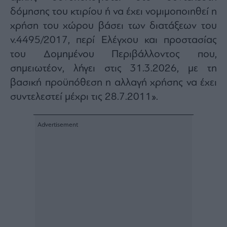
Buy-
δόμησης του κτιρίου ή να έχει νομιμοποιηθεί η
Hold-
Sell
χρήση του χώρου βάσει των διατάξεων του
The
ν.4495/2017, περί Ελέγχου και προστασίας
Value
του Δομημένου Περιβάλλοντος που,
Investor
σημειωτέον, λήγει στις 31.3.2026, με τη
Crypto
βασική προϋπόθεση η αλλαγή χρήσης να έχει
Χρηματιστηριακές
Ανακοινώσεις
συντελεστεί μέχρι τις 28.7.2011».
Creative
Content
Branded
Content
Reports
&
Branded
Content
Calendar