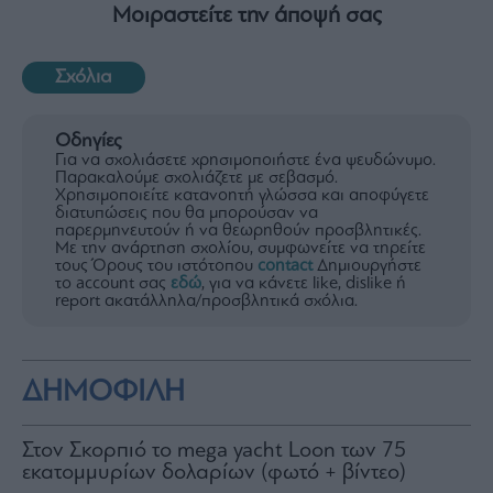
Μοιραστείτε την άποψή σας
Σχόλια
Οδηγίες
Για να σχολιάσετε χρησιμοποιήστε ένα ψευδώνυμο.
Παρακαλούμε σχολιάζετε με σεβασμό.
Χρησιμοποιείτε κατανοητή γλώσσα και αποφύγετε
διατυπώσεις που θα μπορούσαν να
παρερμηνευτούν ή να θεωρηθούν προσβλητικές.
Με την ανάρτηση σχολίου, συμφωνείτε να τηρείτε
τους Όρους του ιστότοπου
contact
Δημιουργήστε
το account σας
εδώ
, για να κάνετε like, dislike ή
report ακατάλληλα/προσβλητικά σχόλια.
ΔΗΜΟΦΙΛΗ
Στον Σκορπιό το mega yacht Loon των 75
εκατομμυρίων δολαρίων (φωτό + βίντεο)