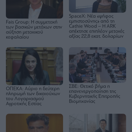
SpaceΧ: Νέα «ψήφος
εμπιστοσύνης» από τη
Fais Group: Η συμμετοχή
Cathie Wood – Η ARK
των βασικών μετόχων στην
απέκτησε επιπλέον μετοχές
αύξηση μετοχικού
αξίας 22,8 εκατ. δολαρίων
κεφαλαίου
ΣΒΕ: Θετικό βήμα η
ΟΠΕΚΑ: Αύριο η δεύτερη
επανενεργοποίηση της
πληρωμή των δικαιούχων
Κυβερνητικής Επιτροπής
του Λογαριασμού
Βιομηχανίας
Αγροτικής Εστίας