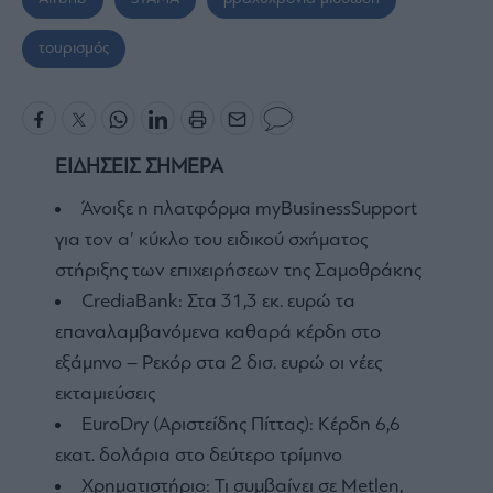
τουρισμός
ΕΙΔΗΣΕΙΣ ΣΗΜΕΡΑ
Άνοιξε η πλατφόρμα myBusinessSupport
για τον α’ κύκλο του ειδικού σχήματος
στήριξης των επιχειρήσεων της Σαμοθράκης
CrediaBank: Στα 31,3 εκ. ευρώ τα
επαναλαμβανόμενα καθαρά κέρδη στο
εξάμηνο – Ρεκόρ στα 2 δισ. ευρώ οι νέες
εκταμιεύσεις
EuroDry (Αριστείδης Πίττας): Κέρδη 6,6
εκατ. δολάρια στο δεύτερο τρίμηνο
Χρηματιστήριο: Τι συμβαίνει σε Metlen,