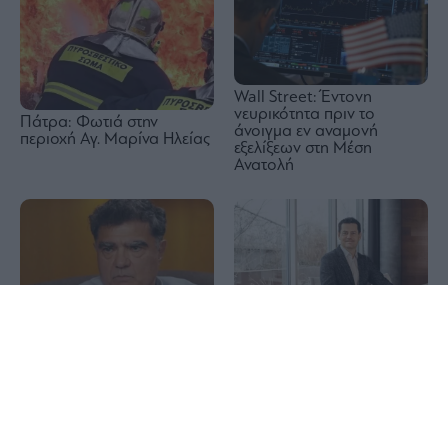
Wall Street: Έντονη
νευρικότητα πριν το
Πάτρα: Φωτιά στην
άνοιγμα εν αναμονή
περιοχή Αγ. Μαρίνα Ηλείας
εξελίξεων στη Μέση
Ανατολή
1x
Η Motor Oil και η
Πάμε Στοίχημα:
οικογένεια Βαρδινογιάννη
Περισσότερα από 95
ενισχύει την πολιτική
εκατομμύρια ευρώ σε
προστασία του Δήμου
κέρδη μοίρασε τον Ιούλιο
Αγίου Βασιλείου μετά τις
πυρκαγιές