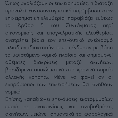
Όπως σχολιάζουν οι επιχειρηματίες, η διάταξη
agree
to
our
προκαλεί «αντισυνταγματική παρέμβαση στην
Terms
and
επιχειρηματική ελευθερία, παραβιάζει ευθέως
Privacy
Notice.
το Άρθρο 5 του Συντάγματος περί
You
can
opt
οικονομικής και επαγγελματικής ελευθερίας,
out
at
ανατρέπει βίαια τον επενδυτικό σχεδιασμό
any
time.
χιλιάδων ιδιοκτητών που επένδυσαν με βάση
This
site
is
το υφιστάμενο νομικό πλαίσιο και δημιουργεί
protected
by
αθέμιτες διακρίσεις μεταξύ ακινήτων,
reCAPTCHA
and
βασιζόμενη αποκλειστικά στο χρονικό σημείο
the
Google
Privacy
αλλαγής χρήσης». Μένει να φανεί αν οι
Policy
and
εκπρόσωποι των επιχειρήσεων θα κινηθούν
Terms
of
νομικά.
Service
apply.
Επίσης, «απαξιώνει επενδύσεις εκατομμυρίων
ευρώ σε ανακαινίσεις και αναβαθμίσεις
ότητα
ακινήτων, μειώνει σημαντικά τα φορολογικά
ι
ίες