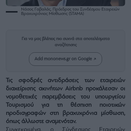
Rumors
Νάσος Γαβαλάς, Πρόεδρος του Συνδέσμου Εταιρειών
ESG
Βραχυχρόνιας Μίσθωσης (STAMA)
Today
Mononews2030
Άρθρα
Για να μας βλέπεις πιο συχνά στα αποτελέσματα
Συνεντεύξεις
αναζήτησης
Add mononews.gr on Google
Τις σφοδρές αντιδράσεις των εταιρειών
Les
Bons
διαχείρισης ακινήτων
Airbnb
προκάλεσαν οι
Vivants
νομοθετικές παρεμβάσεις του υπουργείου
Auto
Τουρισμού για τη θέσπιση ποιοτικών
Life
προδιαγραφών στη βραχυχρόνια μίσθωση,
&
Style
όπως άλλωστε αναμενόταν.
Υγεία
Συγκεκριμένα, ο
Σύνδεσμος Εταιρειών