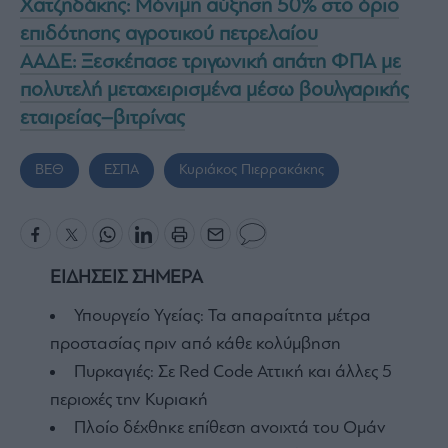
Χατζηδάκης: Μόνιμη αύξηση 50% στο όριο
επιδότησης αγροτικού πετρελαίου
ΑΑΔΕ: Ξεσκέπασε τριγωνική απάτη ΦΠΑ με
πολυτελή μεταχειρισμένα μέσω βουλγαρικής
εταιρείας–βιτρίνας
ΒΕΘ
ΕΣΠΑ
Κυριάκος Πιερρακάκης
ΕΙΔΗΣΕΙΣ ΣΗΜΕΡΑ
Υπουργείο Υγείας: Τα απαραίτητα μέτρα
προστασίας πριν από κάθε κολύμβηση
Πυρκαγιές: Σε Red Code Αττική και άλλες 5
περιοχές την Κυριακή
Πλοίο δέχθηκε επίθεση ανοιχτά του Ομάν