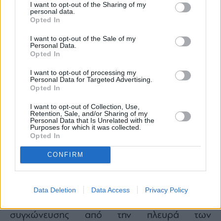
I want to opt-out of the Sharing of my
στο Υπουργείο Παιδείας είχαμε επιδιώξει να
personal data.
Opted In
επενδύσουμε πολύ στην Επαγγελματική
Εκπαίδευση, ζητούμενο για πάρα πολλά
I want to opt-out of the Sale of my
Personal Data.
χρόνια. Σας καλώ να ανατρέξετε ακόμα και
Opted In
στις ομιλίες του Ελευθερίου Βενιζέλου για να
I want to opt-out of processing my
δείτε πώς η τότε Τεχνική Εκπαίδευση, σήμερα
Personal Data for Targeted Advertising.
Opted In
Επαγγελματική, αποτελούσε ζητούμενο. Και
πώς επιδιώκουμε και μέσα από μια πρόσφατη
I want to opt-out of Collection, Use,
Retention, Sale, and/or Sharing of my
νομοθετική πρωτοβουλία να συνδέσουμε τις
Personal Data that Is Unrelated with the
Purposes for which it was collected.
επιχειρήσεις αμιγώς με τις δομές
Opted In
Επαγγελματικής Εκπαίδευσης και Κατάρτισης.
CONFIRM
– Την ίδια ώρα δίνουμε κίνητρα για
συνέργειες, συνεργασίες και συγχωνεύσεις,
που θα βοηθήσουν τις επιχειρήσεις να
Data Deletion
Data Access
Privacy Policy
μεγαλώσουν. Οι πρωτοβουλίες συνένωσης και
συγχώνευσης από την πλευρά των