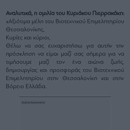
Monocle
Media
Αναλυτικά, η ομιλία του Κυριάκου Πιερρακάκη:
Lab
«Αξιότιμα μέλη του Βιοτεχνικού Επιμελητηρίου
Θεσσαλονίκης,
Κυρίες και κύριοι,
Mononews100
Θέλω να σας ευχαριστήσω για αυτήν την
πρόσκληση να είμαι μαζί σας σήμερα για να
τιμήσουμε μαζί τον ένα αιώνα ζωής,
Εγγραφείτε
στο
δημιουργίας και προσφοράς του Βιοτεχνικού
Newsletter
Επιμελητηρίου στην Θεσσαλονίκη και στην
του
mononews.gr
Βόρειο Ελλάδα.
By
submitting
your
email,
you