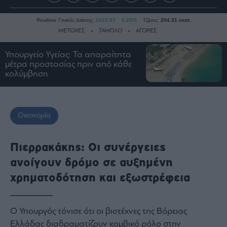
Realtime Γενικός Δείκτης:
2615.07
0.25%
Τζίρος:
204.31 εκατ.
ΜΕΤΟΧΕΣ
ΤΑΜΠΛΟ
ΑΓΟΡΕΣ
Υπουργείο Υγείας: Τα απαραίτητα
μέτρα προστασίας πριν από κάθε
Ειδήσεις
κολύμβηση
Οικονομία
Business
Τράπεζες
Οικονομία
Ναυτιλία
Real
Πιερρακάκης: Οι συνέργειες
Estate
ανοίγουν δρόμο σε αυξημένη
Ενέργεια
χρηματοδότηση και εξωστρέφεια
Πολιτική
Πολιτισμός
Κοινωνία
Ο Υπουργός τόνισε ότι οι βιοτέχνες της Βόρειας
Ελλάδας διαδραματίζουν κομβικό ρόλο στην
Law