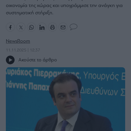
οικονομία της χώρας και υπογράμμισε την ανάγκη για
Bloomberg
συστηματική στήριξη.
Financial
Times
NewsRoom
The
11.11.2025 | 12:37
Wiseman
Ακούστε το άρθρο
Room
301
My
Story
Media
Winners
&
Losers
Επι-
θετικά