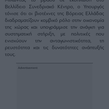
Μιλώντας το βράδυ σε εκδήλωση στο
Architecture
Βελλίδειο Συνεδριακό Κέντρο, ο Υπουργός
&
τόνισε ότι οι βιοτέχνες της Βόρειας Ελλάδας
Design
διαδραματίζουν κομβικό ρόλο στην οικονομία
Fashion
&
της χώρας και υπογράμμισε την ανάγκη για
Art
συστηματική στήριξη, με πολιτικές που
Watches
ενισχύουν την ανταγωνιστικότητα, τη
Yachts
ρευστότητα και τις δυνατότητες ανάπτυξής
Table
τους.
For
Two
Μετοχές
Αγορές
Trader's
book