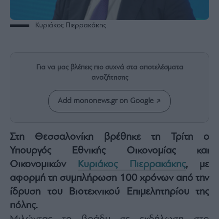
Rumors
ESG
Κυριάκος Πιερρακάκης
Today
Mononews2030
Άρθρα
Για να μας βλέπεις πιο συχνά στα αποτελέσματα
Συνεντεύξεις
αναζήτησης
Add mononews.gr on Google
Les
Στη Θεσσαλονίκη βρέθηκε τη Τρίτη ο
Bons
Υπουργός Εθνικής Οικονομίας και
Vivants
Οικονομικών
Κυριάκος Πιερρακάκης
, με
Auto
αφορμή τη συμπλήρωση 100 χρόνων από την
Life
ίδρυση του Βιοτεχνικού Επιμελητηρίου της
&
Style
πόλης.
Υγεία