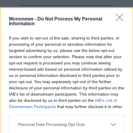
Mononews -
Do Not Process My Personal
Για να τα πετύχουμε όλα αυτά πρέπει να
Information
διαμορφώνουμε τις συνθήκες:
– Για τη σταθερή και ασφαλή αύξηση της
If you wish to opt-out of the sale, sharing to third parties, or
processing of your personal or sensitive information for
χρηματοδότησης της οικονομίας από τις
targeted advertising by us, please use the below opt-out
τράπεζες και από τα κρατικά και ευρωπαϊκά
section to confirm your selection. Please note that after your
αναπτυξιακά προγράμματα. Είναι ενδεικτικό
opt-out request is processed you may continue seeing
interest-based ads based on personal information utilized by
ότι η Ελληνική Αναπτυξιακή Τράπεζα έχει
us or personal information disclosed to third parties prior to
χορηγήσει 74.158 δάνεια σε επιχειρήσεις , εκ
your opt-out. You may separately opt-out of the further
των οποίων οι 54.000 είναι μικρές
disclosure of your personal information by third parties on the
IAB’s list of downstream participants. This information may
επιχειρήσεις με λιγότερους από 50
also be disclosed by us to third parties on the
IAB’s List of
εργαζόμενους.
Downstream Participants
that may further disclose it to other
– Επίσης, εστιάζουμε στην εντατικοποίηση της
third parties.
σχέσης των επιχειρήσεων με τα εκπαιδευτικά
Personal Data Processing Opt Outs
ιδρύματα. Ανάμεσα σε άλλα και όταν ήμουν