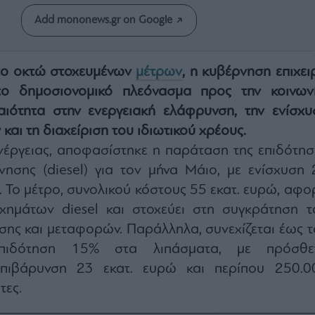
Add mononews.gr on Google
το οκτώ στοχευμένων
μέτρων
, η κυβέρνηση επιχει
το δημοσιονομικό πλεόνασμα προς την κοινωνί
αιότητα στην ενεργειακή ελάφρυνση, την ενίσχυ
και τη διαχείριση του ιδιωτικού χρέους.
νέργειας, αποφασίστηκε η παράταση της επιδότησ
νησης (diesel) για τον μήνα Μάιο, με ενίσχυση 
. Το μέτρο, συνολικού κόστους 55 εκατ. ευρώ, αφο
χημάτων diesel και στοχεύει στη συγκράτηση τ
σης και μεταφορών. Παράλληλα, συνεχίζεται έως τ
πιδότηση 15% στα λιπάσματα, με πρόσθε
επιβάρυνση 23 εκατ. ευρώ και περίπου 250.0
τες.