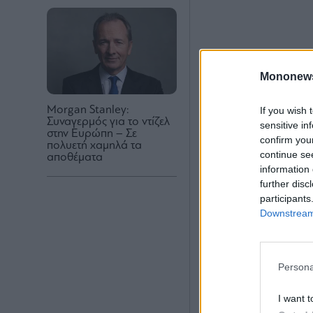
Mononew
Morgan Stanley:
If you wish 
Συναγερμός για το ντίζελ
sensitive in
στην Ευρώπη – Σε
confirm you
πολυετή χαμηλά τα
continue se
αποθέματα
information 
further disc
participants
Downstream 
Persona
I want t