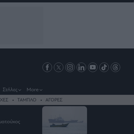
Στήλες
More
ΧΕΣ
ΤΑΜΠΛΟ
ΑΓΟΡΕΣ
ωματούχος