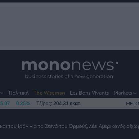
nt
t
t
Πολιτική
The Wiseman
Les Bons Vivants
Markets
5.07
0.25%
Τζίρος:
204.31 εκατ.
ΜΕΤΟ
αι του Ιράν για τα Στενά του Ορμούζ, λέει Αμερικανός αξι
το