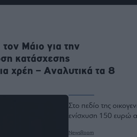
ου
r
ail,
 τον Μάιο για την
s and
n opt
te is
άρση κατάσχεσης
CHA
acy
rvice
ια χρέη – Aναλυτικά τα 8
Στο πεδίο της οικογε
ενίσχυση 150 ευρώ αν
NewsRoom