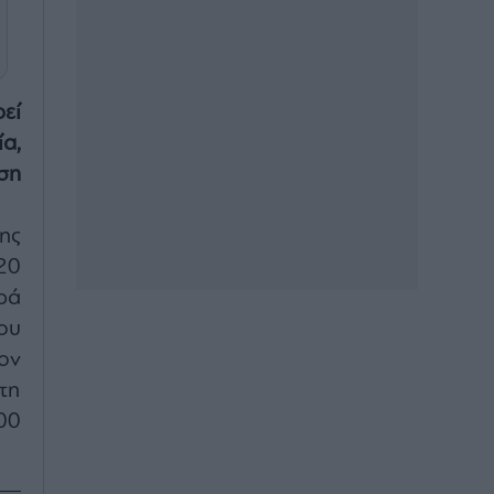
ρεί
α,
ση
ης
20
ρά
ου
ον
τη
00