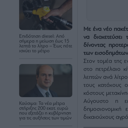
Με ένα νέο πακέ
Επιδότηση diesel: Από
να διοχετεύσει 
σήμερα η μείωση έως 15
δίνοντας προτερ
λεπτά το λίτρο – Έως πότε
ισχύει το μέτρο
των εισοδημάτων 
Στον τομέα της ε
στο πετρέλαιο κί
λεπτών ανά λίτρο
τους κατόχους ο
κόστους μετακίνη
Αύγουστο η ε
Καύσιμα: Τα νέα μέτρα
στήριξης 200 εκατ. ευρώ
δημοσιονομική 
που εξετάζει η κυβέρνηση
δικαιούχους αγρό
για τις αυξήσεις των τιμών