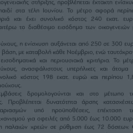
κογενειακής στήριξης, προβλέπεται έκτακτη ενίσχυ
αιδί στα τέλη Ιουνίου. Το μέτρο αφορά περίπ
υριά και έχει συνολικό κόστος 240 εκατ. ευρ
αιτέρω το διαθέσιμο εισόδημα των οικογενειών 
ούχους, η ενίσχυση αυξάνεται από 250 σε 300 ευ
 βάση, με καταβολή κάθε Νοέμβριο, ενώ ταυτόχρο
 εισοδηματικά και περιουσιακά κριτήρια. Το μέτ
ύχους, ανασφάλιστους υπερήλικες και άτομα 
νολικό κόστος 198 εκατ. ευρώ και περίπου 1,
ιούχους.
εμβάσεις δρομολογούνται και στο μέτωπο τ
υς. Προβλέπεται δυνατότητα άρσης κατασχέσε
γαριασμών υπό προϋποθέσεις, επέκταση τ
ηχανισμού για οφειλές από 5.000 έως 10.000 ευρ
ξη παλαιών χρεών σε ρύθμιση έως 72 δόσεων. 