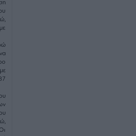
ση
ου
ώ,
με
ρώ
να
ρο
με
87
ου
ων
ου
ώ,
Οι