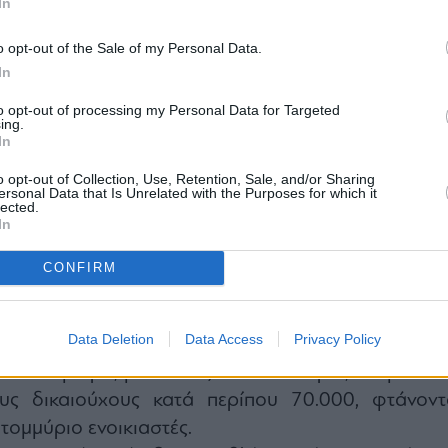
In
o opt-out of the Sale of my Personal Data.
In
to opt-out of processing my Personal Data for Targeted
ing.
In
o opt-out of Collection, Use, Retention, Sale, and/or Sharing
ersonal Data that Is Unrelated with the Purposes for which it
lected.
In
 δίνεται και στη στήριξη των νοικοκυριών μέσω τ
ν κριτηρίων για την επιστροφή ενοικίου. 
CONFIRM
ια αυξάνονται από 20.000 σε 25.000 ευρώ και α
0 ευρώ, ενώ για μονογονεϊκές οικογένειες το όρ
Data Deletion
Data Access
Privacy Policy
έως 39.000 ευρώ, με επιπλέον προσαύξηση 5.0
δί. Το μέτρο, με κόστος 25 εκατ. ευρώ, εκτιμάται 
ους δικαιούχους κατά περίπου 70.000, φτάνοντ
τομμύριο ενοικιαστές.