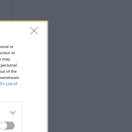
sonal or
ection to
ou may
 personal
out of the
 downstream
B’s List of