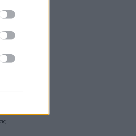
ης
Τα
πό
ιο
00
ότι
ας