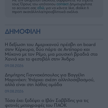
Με την ανάρτηση σχολίου, συμφωνείτε να τηρείτε
τους Όρους του ιστότοπου
contact
Δημιουργήστε
το account σας
εδώ
, για να κάνετε like, dislike ή
report ακατάλληλα/προσβλητικά σχόλια.
ΔΗΜΟΦΙΛΗ
H δεξίωση του Αμερικανού πρέσβη on board
στην Κέρκυρα, δύο πάρτι σε Αντίπαρο και
Μύκονο με τον Ρέμο, μια μουσική βραδιά στα
Χανιά και το φεστιβάλ στην Άνδρο
09.08.2026
Δημήτρης Γιαννακόπουλος για Βαγγέλη
Μαρινάκη: Υπάρχει σχέση αλληλοσεβασμού,
αλλά είναι στη λάθος ομάδα
09.08.2026
Τόσα έχει ξοδέψει ο Ιβάν Σαββίδης για τις
φετινές μεταγραφές του ΠΑΟΚ