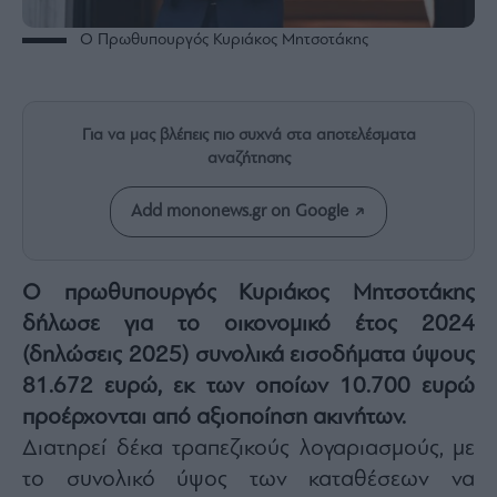
Rumors
Ο Πρωθυπουργός Κυριάκος Μητσοτάκης
ESG
Today
Mononews2030
Άρθρα
Για να μας βλέπεις πιο συχνά στα αποτελέσματα
αναζήτησης
Συνεντεύξεις
Add mononews.gr on Google
Ο πρωθυπουργός Κυριάκος Μητσοτάκης
Les
δήλωσε για το οικονομικό έτος 2024
Bons
Vivants
(δηλώσεις 2025) συνολικά εισοδήματα ύψους
Auto
81.672 ευρώ, εκ των οποίων 10.700 ευρώ
Life
προέρχονται από αξιοποίηση ακινήτων.
&
Διατηρεί δέκα τραπεζικούς λογαριασμούς, με
Style
το συνολικό ύψος των καταθέσεων να
Υγεία