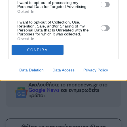
I want to opt-out of processing my
Γιάμπλακο, το μοναδικό κόμμα κατά της
Personal Data for Targeted Advertising.
Opted In
εισβολής στην Ουκρανία
Κολομβία: Στους 111 έφτασαν οι νεκροί
I want to opt-out of Collection, Use,
Retention, Sale, and/or Sharing of my
από τον φονικό σεισμό – 61 κτίρια
Personal Data that Is Unrelated with the
Purposes for which it was collected.
κατέρρευσαν
Opted In
Φωτιά στον Κουβαρά: Στο δίκτυο του
CONFIRM
ΔΕΔΔΗΕ στρέφονται οι έρευνες – Έλεγχοι και
στα αιολικά πάρκα
Πέθανε ο χρηματιστής Εμμανουήλ Βάρσος
Data Deletion
Data Access
Privacy Policy
Ακολουθήστε το mononews.gr στο
Google News
και ενημερωθείτε
πρώτοι.