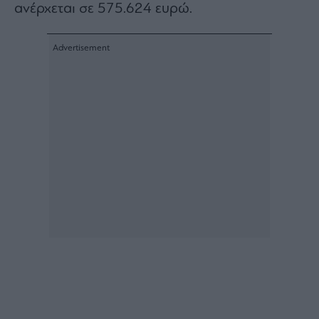
ανέρχεται σε 575.624 ευρώ.
Architecture
&
Design
Fashion
&
Art
Watches
Yachts
Table
For
Two
Μετοχές
Αγορές
Trader's
book