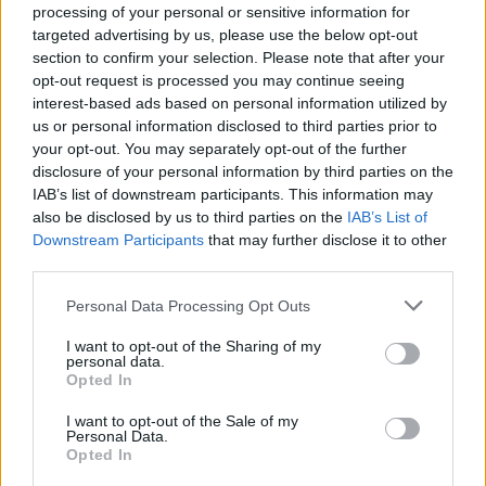
processing of your personal or sensitive information for
ας
οι
targeted advertising by us, please use the below opt-out
ήσης
section to confirm your selection. Please note that after your
opt-out request is processed you may continue seeing
interest-based ads based on personal information utilized by
4
us or personal information disclosed to third parties prior to
news.gr
ghts
your opt-out. You may separately opt-out of the further
rved
disclosure of your personal information by third parties on the
IAB’s list of downstream participants. This information may
also be disclosed by us to third parties on the
IAB’s List of
Downstream Participants
that may further disclose it to other
third parties.
Personal Data Processing Opt Outs
Κυριάκος Μητσοτάκης
πόθεν έσχες
I want to opt-out of the Sharing of my
personal data.
Opted In
I want to opt-out of the Sale of my
Personal Data.
ΕΙΔΗΣΕΙΣ ΣΗΜΕΡΑ
Opted In
Ρωσία: Εκτός βουλευτικών εκλογών το