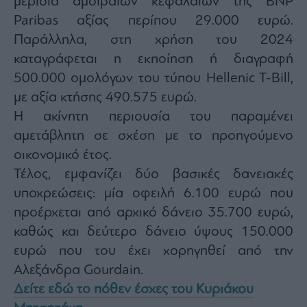
μερίδια αμοιβαίων κεφαλαίων της BNP
Monocle
Media
Paribas αξίας περίπου 29.000 ευρώ.
Lab
Παράλληλα, στη χρήση του 2024
καταγράφεται η εκποίηση ή διαγραφή
500.000 ομολόγων του τύπου Hellenic T-Bill,
Mononews100
με αξία κτήσης 490.575 ευρώ.
Η ακίνητη περιουσία του παραμένει
αμετάβλητη σε σχέση με το προηγούμενο
Εγγραφείτε
οικονομικό έτος.
στο
Τέλος, εμφανίζει δύο βασικές δανειακές
Newsletter
του
υποχρεώσεις: μία οφειλή 6.100 ευρώ που
mononews.gr
προέρχεται από αρχικό δάνειο 35.700 ευρώ,
καθώς και δεύτερο δάνειο ύψους 150.000
ευρώ που του έχει χορηγηθεί από την
Αλεξάνδρα Gourdain.
By
submitting
Δείτε εδώ το πόθεν έσχες του Κυριάκου
your
email,
you