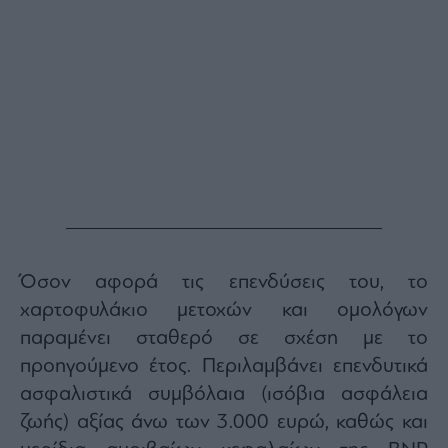
Buy-
Hold-
Sell
The
Value
Investor
Crypto
Χρηματιστηριακές
Ανακοινώσεις
Creative
Content
Όσον αφορά τις επενδύσεις του, το
Branded
χαρτοφυλάκιο μετοχών και ομολόγων
Content
παραμένει σταθερό σε σχέση με το
Reports
προηγούμενο έτος. Περιλαμβάνει επενδυτικά
&
Branded
ασφαλιστικά συμβόλαια (ισόβια ασφάλεια
Content
ζωής) αξίας άνω των 3.000 ευρώ, καθώς και
Calendar