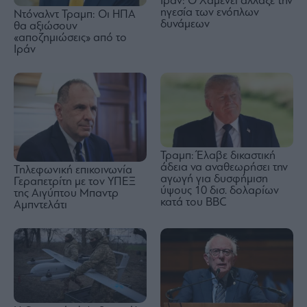
Ιράν: Ο Χαμενεΐ άλλαξε την
ηγεσία των ενόπλων
Ντόναλντ Τραμπ: Οι ΗΠΑ
δυνάμεων
θα αξιώσουν
«αποζημιώσεις» από το
Ιράν
Τραμπ: Έλαβε δικαστική
άδεια να αναθεωρήσει την
Τηλεφωνική επικοινωνία
αγωγή για δυσφήμιση
Γεραπετρίτη με τον ΥΠΕΞ
ύψους 10 δισ. δολαρίων
της Αιγύπτου Μπαντρ
κατά του BBC
Αμπντελάτι