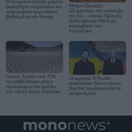
Η Ουκρανία έπληξε μεγάλο
Μπέρνι Σάντερς:
διυλιστήριο πετρελαίου και
«Σταματήστε την ανάπτυξη
πετροχημικό εργοστάσιο
της AI» – Απειλεί OpenAI,
βαθιά μέσα στη Ρωσία
Anthropic και Meta με
παρέμβαση του
Κογκρέσου
Γαλλία: Σχεδόν στο 70%
Ουκρανία: Η Ρωσία
της επιβλήθηκαν μέτρα
αναπτύσσει δίκτυο τύπου
περιορισμού της χρήσης
Starlink ταχύτερα από το
του νερού λόγω ξηρασίας
αναμενόμενο