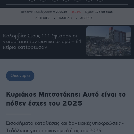
Realtime Γενικός Δείκτης:
2606.95
-0.31%
Τζίρος:
175.90 εκατ.
ΜΕΤΟΧΕΣ
ΤΑΜΠΛΟ
ΑΓΟΡΕΣ
Κολομβία: Στους 111 έφτασαν οι
Ειδήσεις
νεκροί από τον φονικό σεισμό – 61
κτίρια κατέρρευσαν
Οικονομία
Business
Τράπεζες
Ναυτιλία
Οικονομία
Real
Estate
Κυριάκος Μητσοτάκης: Αυτό είναι το
Ενέργεια
πόθεν έσχες του 2025
Πολιτική
Πολιτισμός
Εισοδήματα καταθέσεις και δανειακές υποχρεώσεις -
Κοινωνία
Τι δήλωσε για το οικονομικό έτος του 2024
Law