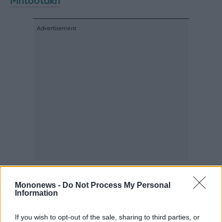
Μητσοτάκη
agree
to
our
Terms
and
Privacy
Notice.
You
can
opt
out
at
any
time.
This
site
is
protected
by
reCAPTCHA
and
the
Google
Privacy
Policy
and
Terms
of
Service
apply.
Mononews -
Do Not Process My Personal
Information
ότητα
ι
If you wish to opt-out of the sale, sharing to third parties, or
ίες