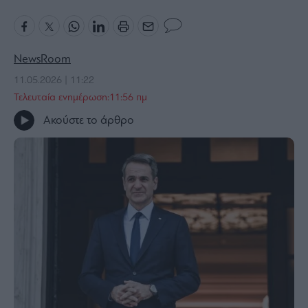
Bloomberg
Financial
Times
NewsRoom
11.05.2026 | 11:22
Τελευταία ενημέρωση:11:56 πμ
The
Ακούστε το άρθρο
Wiseman
Room
301
My
Story
Media
Winners
&
Losers
Επι-
θετικά