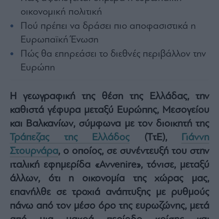
Architecture
οικονομική πολιτική
&
Πού πρέπει να δράσει πιο αποφασιστικά η
Design
Ευρωπαϊκή Ένωση
Fashion
&
Πώς θα επηρεάσει το διεθνές περιβάλλον την
Art
Ευρώπη
Watches
Yachts
Η γεωγραφική της θέση της Ελλάδας, την
Table
καθιστά γέφυρα μεταξύ Ευρώπης, Μεσογείου
For
Two
και Βαλκανίων, σύμφωνα με τον διοικητή της
Τράπεζας της Ελλάδος
(ΤτΕ),
Γιάννη
Στουρνάρα
, ο οποίος, σε συνέντευξή του στην
ιταλική εφημερίδα «Avvenire», τόνισε, μεταξύ
Μετοχές
άλλων, ότι η οικονομία της χώρας μας,
Αγορές
επανήλθε σε τροχιά ανάπτυξης με ρυθμούς
Trader's
πάνω από τον μέσο όρο της ευρωζώνης, μετά
book