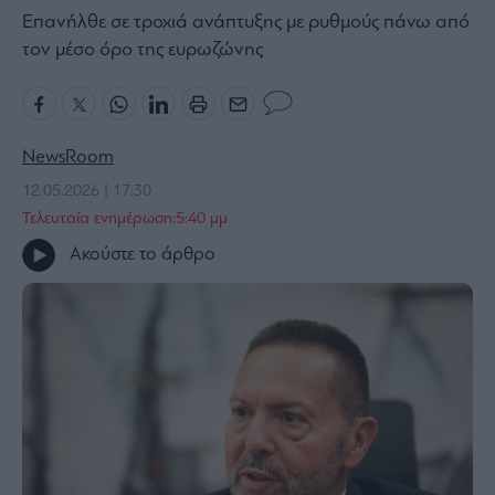
Επανήλθε σε τροχιά ανάπτυξης με ρυθμούς πάνω από
Bloomberg
τον μέσο όρο της ευρωζώνης
Financial
Times
NewsRoom
The
12.05.2026 | 17:30
Wiseman
Τελευταία ενημέρωση:5:40 μμ
Room
Ακούστε το άρθρο
301
My
Story
Media
Winners
&
Losers
Επι-
θετικά