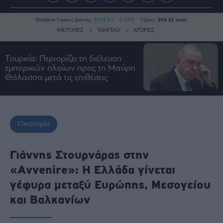
Realtime Γενικός Δείκτης:
2615.07
0.25%
Τζίρος:
204.31 εκατ.
ΜΕΤΟΧΕΣ
ΤΑΜΠΛΟ
ΑΓΟΡΕΣ
Τουρκία: Περιορίζει τη διέλευση
Ειδήσεις
εμπορικών πλοίων προς τη Μαύρη
Θάλασσα μετά τις επιθέσεις
Οικονομία
Business
Τράπεζες
Οικονομία
Ναυτιλία
Real
Estate
Γιάννης Στουρνάρας στην
Ενέργεια
«Avvenire»: Η Ελλάδα γίνεται
Πολιτική
γέφυρα μεταξύ Ευρώπης, Μεσογείου
Πολιτισμός
και Βαλκανίων
Κοινωνία
Law