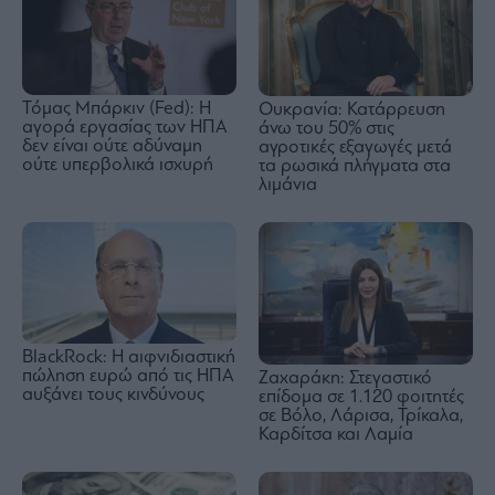
Τόμας Μπάρκιν (Fed): Η
Ουκρανία: Κατάρρευση
αγορά εργασίας των ΗΠΑ
άνω του 50% στις
δεν είναι ούτε αδύναμη
αγροτικές εξαγωγές μετά
ούτε υπερβολικά ισχυρή
τα ρωσικά πλήγματα στα
λιμάνια
BlackRock: Η αιφνιδιαστική
πώληση ευρώ από τις ΗΠΑ
Ζαχαράκη: Στεγαστικό
αυξάνει τους κινδύνους
επίδομα σε 1.120 φοιτητές
σε Βόλο, Λάρισα, Τρίκαλα,
Καρδίτσα και Λαμία