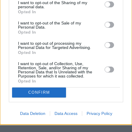
κεφαλαίων, συνέβαλαν επίσης στη διατήρηση
I want to opt-out of the Sharing of my
personal data.
της σταθερότητας στις πιο κρίσιμες φάσεις.
Opted In
Τα διδάγματα για την Ευρώπη
I want to opt-out of the Sale of my
Personal Data.
Ο κ. Στουρνάρας εκτιμά ότι το πρώτο δίδαγμα
Opted In
είναι ότι η πολιτική σταθερότητα και η θεσμική
I want to opt-out of processing my
αξιοπιστία είναι θεμελιώδους σημασίας,
Personal Data for Targeted Advertising.
Opted In
καθώς χωρίς εσωτερική συναίνεση, υπάρχει
κίνδυνος να αποτύχουν οι μεταρρυθμίσεις.
I want to opt-out of Collection, Use,
Retention, Sale, and/or Sharing of my
Το δεύτερο είναι ότι οι ανισορροπίες πρέπει
Personal Data that Is Unrelated with the
Purposes for which it was collected.
να αντιμετωπίζονται έγκαιρα: η ονομαστική
Opted In
σύγκλιση δεν αρκεί από μόνη της χωρίς
CONFIRM
διαρθρωτικές παρεμβάσεις.
Τρίτον, η ποιότητα των μεταρρυθμίσεων είναι
σημαντική: απαιτείται ισορροπία μεταξύ
Data Deletion
Data Access
Privacy Policy
δημοσιονομικής πειθαρχίας και ανάπτυξης.