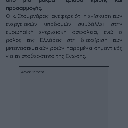
από μια μακρά περίοδο κρίσης και
Buy-
Hold-
προσαρμογής.
Sell
Ο κ. Στουρνάρας, ανέφερε ότι η ενίσχυση των
The
ενεργειακών υποδομών συμβάλλει στην
Value
Investor
ευρωπαϊκή ενεργειακή ασφάλεια, ενώ ο
ρόλος της Ελλάδας στη διαχείριση των
Crypto
μεταναστευτικών ροών παραμένει σημαντικός
Χρηματιστηριακές
Ανακοινώσεις
για τη σταθερότητα της Ένωσης.
Creative
Content
Branded
Content
Reports
&
Branded
Content
Calendar