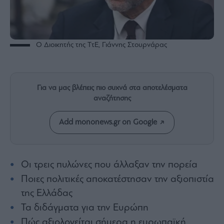
Rumors
ESG
Today
Mononews2030
Ο Διοικητής της ΤτΕ, Γιάννης Στουρνάρας
Άρθρα
Συνεντεύξεις
Για να μας βλέπεις πιο συχνά στα αποτελέσματα
αναζήτησης
Add mononews.gr on Google
Les
Bons
Vivants
Οι τρεις πυλώνες που άλλαξαν την πορεία
Auto
Ποιες πολιτικές αποκατέστησαν την αξιοπιστία
Life
της Ελλάδας
&
Style
Τα διδάγματα για την Ευρώπη
Υγεία
Πώς αξιολογείται σήμερα η ευρωπαϊκή