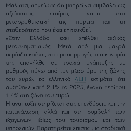
agree
Μάλιστα, σημείωσε ότι μπορεί να συμβάλει ως
to
our
αξιόπιστος εταίρος, χάρη στη
Terms
and
Privacy
μεταρρυθμιστική της πορεία και τη
Notice.
You
σταθερότητα που έχει επιτευχθεί.
can
opt
«Στην Ελλάδα έχει επέλθει ριζικός
out
at
any
μετασχηματισμός. Μετά από μια μακρά
time.
This
περίοδο κρίσης και προσαρμογής, η οικονομία
site
is
της επανήλθε σε τροχιά ανάπτυξης με
protected
by
reCAPTCHA
ρυθμούς πάνω από τον μέσο όρο της ζώνης
and
the
του ευρώ: το ελληνικό
ΑΕΠ
εκτιμάται ότι
Google
Privacy
αυξήθηκε κατά 2,1% το 2025, έναντι περίπου
Policy
and
Terms
1,4% στη ζώνη του ευρώ.
of
Service
Η ανάπτυξη στηρίζεται στις επενδύσεις και την
apply.
κατανάλωση, αλλά και στη συμβολή των
εξαγωγών, ιδίως του τουρισμού και των
ότητα
ι
υπηρεσιών. Παρατηρείται επίσης μια σταδιακή
ίες