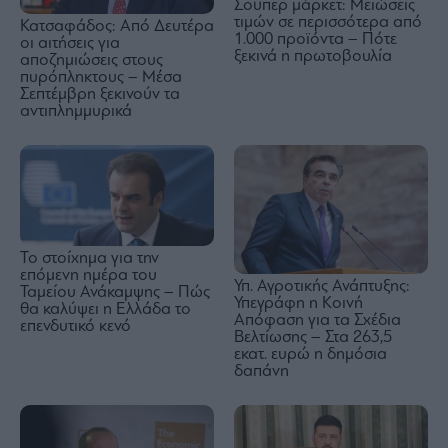
Σούπερ μάρκετ: Μειώσεις
τιμών σε περισσότερα από
Κατσαφάδος: Από Δευτέρα
1.000 προϊόντα – Πότε
οι αιτήσεις για
ξεκινά η πρωτοβουλία
αποζημιώσεις στους
πυρόπληκτους – Μέσα
Σεπτέμβρη ξεκινούν τα
αντιπλημμυρικά
Το στοίχημα για την
επόμενη ημέρα του
Υπ. Αγροτικής Ανάπτυξης:
Ταμείου Ανάκαμψης – Πώς
Υπεγράφη η Κοινή
θα καλύψει η Ελλάδα το
Απόφαση για τα Σχέδια
επενδυτικό κενό
Βελτίωσης – Στα 263,5
εκατ. ευρώ η δημόσια
δαπάνη