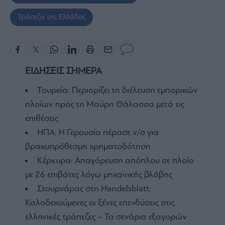
Τράπεζα της Ελλάδος
ΕΙΔΗΣΕΙΣ ΣΗΜΕΡΑ
Τουρκία: Περιορίζει τη διέλευση εμπορικών
πλοίων προς τη Μαύρη Θάλασσα μετά τις
επιθέσεις
ΗΠΑ: Η Γερουσία πέρασε ν/σ για
βραχυπρόθεσμη χρηματοδότηση
Κέρκυρα: Απαγόρευση απόπλου σε πλοίο
με 26 επιβάτες λόγω μηχανικής βλάβης
Στουρνάρας στη Handelsblatt:
Καλοδεχούμενες οι ξένες επενδύσεις στις
ελληνικές τράπεζες – Τα σενάρια εξαγορών