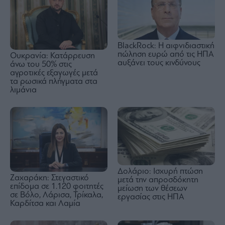
BlackRock: Η αιφνιδιαστική
πώληση ευρώ από τις ΗΠΑ
Ουκρανία: Κατάρρευση
αυξάνει τους κινδύνους
άνω του 50% στις
αγροτικές εξαγωγές μετά
τα ρωσικά πλήγματα στα
λιμάνια
Δολάριο: Ισχυρή πτώση
Ζαχαράκη: Στεγαστικό
μετά την απροσδόκητη
επίδομα σε 1.120 φοιτητές
μείωση των θέσεων
σε Βόλο, Λάρισα, Τρίκαλα,
εργασίας στις ΗΠΑ
Καρδίτσα και Λαμία