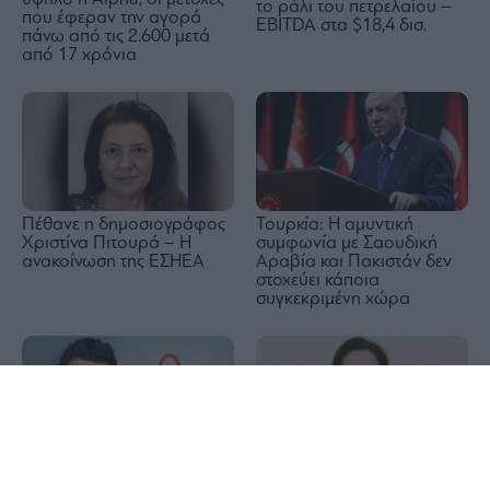
το ράλι του πετρελαίου –
που έφεραν την αγορά
EBITDA στα $18,4 δισ.
πάνω από τις 2.600 μετά
από 17 χρόνια
Τουρκία: Η αμυντική
Πέθανε η δημοσιογράφος
συμφωνία με Σαουδική
Χριστίνα Πιτουρά – Η
Αραβία και Πακιστάν δεν
ανακοίνωση της ΕΣΗΕΑ
στοχεύει κάποια
συγκεκριμένη χώρα
1x
Airbnb: Εκτοξεύτηκε πάνω
Diana Shipping (Σεμίραμις
από 15% η μετοχή μετά τις
Παληού): Εξασφάλισε