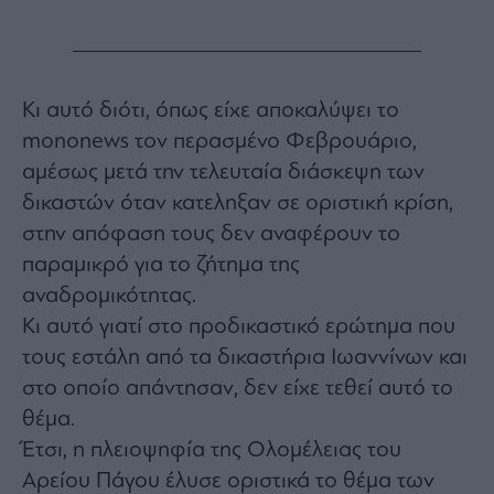
Monocle
Media
Lab
Κι αυτό διότι, όπως είχε αποκαλύψει το
mononews τον περασμένο Φεβρουάριο,
Mononews100
αμέσως μετά την τελευταία διάσκεψη των
δικαστών όταν κατεληξαν σε οριστική κρίση,
στην απόφαση τους δεν αναφέρουν το
Εγγραφείτε
στο
παραμικρό για το ζήτημα της
Newsletter
αναδρομικότητας.
του
mononews.gr
Κι αυτό γιατί στο προδικαστικό ερώτημα που
τους εστάλη από τα δικαστήρια Ιωαννίνων και
στο οποίο απάντησαν, δεν είχε τεθεί αυτό το
θέμα.
By
Έτσι, η πλειοψηφία της Ολομέλειας του
submitting
your
Αρείου Πάγου έλυσε οριστικά το θέμα των
email,
you