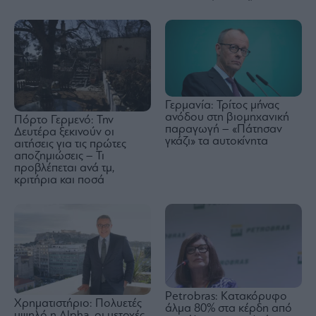
Γερμανία: Τρίτος μήνας
ανόδου στη βιομηχανική
Πόρτο Γερμενό: Την
παραγωγή – «Πάτησαν
Δευτέρα ξεκινούν οι
γκάζι» τα αυτοκίνητα
αιτήσεις για τις πρώτες
αποζημιώσεις – Τι
προβλέπεται ανά τμ,
κριτήρια και ποσά
Petrobras: Kατακόρυφο
Χρηματιστήριο: Πολυετές
άλμα 80% στα κέρδη από
υψηλό η Alpha, οι μετοχές