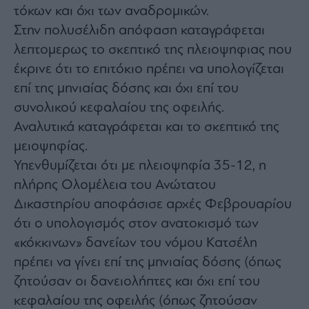
agree
τόκων και όχι των αναδρομικών.
to
our
Στην πολυσέλιδη απόφαση καταγράφεται
Terms
and
λεπτομερως το σκεπτικό της πλειοψηφιας που
Privacy
Notice.
You
έκρινε ότι το επιτόκιο πρέπει να υπολογίζεται
can
opt
επί της μηνιαίας δόσης και όχι επί του
out
at
συνολικού κεφαλαίου της οφειλής.
any
time.
This
Αναλυτικά καταγράφεται και το σκεπτικό της
site
is
μειοψηφίας.
protected
by
Υπενθυμίζεται ότι με πλειοψηφία 35-12, η
reCAPTCHA
and
the
πλήρης Ολομέλεια του Ανώτατου
Google
Privacy
Δικαστηρίου αποφάσισε αρχές Φεβρουαρίου
Policy
and
ότι ο υπολογισμός στον ανατοκισμό των
Terms
of
Service
«κόκκινων» δανείων του νόμου Κατσέλη
apply.
πρέπει να γίνει επί της μηνιαίας δόσης (όπως
ζητούσαν οι δανειολήπτες και όχι επί του
ότητα
ι
κεφαλαίου της οφειλής (όπως ζητούσαν
ίες