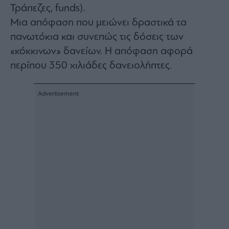
Τράπεζες, funds).
ας
οι
Μια απόφαση που μειώνει δραστικά τα
ήσης
πανωτόκια και συνεπώς τις δόσεις των
«κόκκινων» δανείων. Η απόφαση αφορά
4
news.gr
περίπου 350 χιλιάδες δανειολήπτες.
ghts
rved