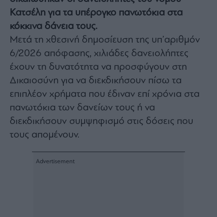
Architecture
Κατσέλη για τα υπέρογκο πανωτόκια στα
&
κόκκινα δάνεια τους.
Design
Μετά τη χθεσινή δημοσίευση της υπ’αριθμόν
Fashion
&
6/2026 απόφασης, χιλιάδες δανειολήπτες
Art
έχουν τη δυνατότητα να προσφύγουν στη
Watches
Δικαιοσύνη για να διεκδικήσουν πίσω τα
Yachts
επιπλέον χρήματα που έδιναν επί χρόνια στα
Table
πανωτόκια των δανείων τους ή να
For
διεκδικήσουν συμψηφισμό στις δόσεις που
Two
τους απομένουν.
Μετοχές
Αγορές
Trader's
book