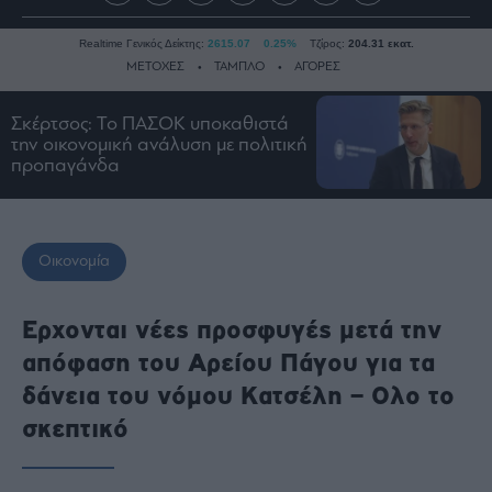
Realtime Γενικός Δείκτης:
2615.07
0.25%
Τζίρος:
204.31 εκατ.
ΜΕΤΟΧΕΣ
ΤΑΜΠΛΟ
ΑΓΟΡΕΣ
Σκέρτσος: Το ΠΑΣΟΚ υποκαθιστά
την οικονομική ανάλυση με πολιτική
Ειδήσεις
προπαγάνδα
Οικονομία
Business
Τράπεζες
Οικονομία
Ναυτιλία
Real
Ερχονται νέες προσφυγές μετά την
Estate
απόφαση του Αρείου Πάγου για τα
Ενέργεια
δάνεια του νόμου Κατσέλη – Ολο το
Πολιτική
σκεπτικό
Πολιτισμός
Κοινωνία
Law