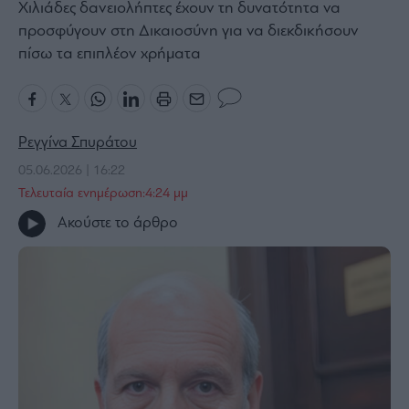
Χιλιάδες δανειολήπτες έχουν τη δυνατότητα να
Bloomberg
προσφύγουν στη Δικαιοσύνη για να διεκδικήσουν
Financial
πίσω τα επιπλέον χρήματα
Times
Ρεγγίνα Σπυράτου
The
05.06.2026 | 16:22
Wiseman
Τελευταία ενημέρωση:4:24 μμ
Room
301
Ακούστε το άρθρο
My
Story
Media
Winners
&
Losers
Επι-
θετικά