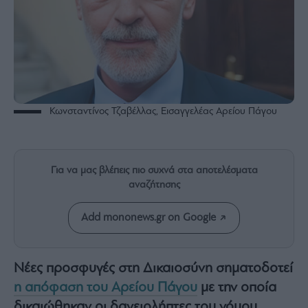
Rumors
ESG
Today
Mononews2030
Άρθρα
Συνεντεύξεις
Κωνσταντίνος Τζαβέλλας, Εισαγγελέας Αρείου Πάγου
Για να μας βλέπεις πιο συχνά στα αποτελέσματα
αναζήτησης
Les
Bons
Vivants
Add mononews.gr on Google
Auto
Life
Νέες προσφυγές στη Δικαιοσύνη σηματοδοτεί
&
Style
η απόφαση του Αρείου Πάγου
με την οποία
Υγεία
δικαιώθηκαν οι δανειολήπτες του νόμου