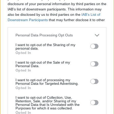
δικαστήρια σε όλη την επικράτεια αποφάσιζαν
disclosure of your personal information by third parties on the
διαφορετικά για τον υπολογισμό των τόκων.
IAB’s list of downstream participants. This information may
also be disclosed by us to third parties on the
IAB’s List of
Στη δίκη που διεξήχθη το Φεβρουάριο του
Downstream Participants
that may further disclose it to other
2025 και η τότε Εισαγγελέας του Αρείου
third parties.
Πάγου Γεωργία Αδειλίνη είχε ταχθεί υπέρ των
Personal Data Processing Opt Outs
δανειοληπτών, εισηγούμενη οι τόκοι να
υπολογίζονται στη μηνιαία δόση και όχι στο
I want to opt-out of the Sharing of my
personal data.
σύνολο της οφειλής.
Opted In
Δείτε την απόφαση της Ολομέλειας του
I want to opt-out of the Sale of my
Αρείου Πάγου ΕΔΩ
Personal Data.
Opted In
260605161505_apofasi-a-p
I want to opt-out of processing my
Personal Data for Targeted Advertising.
Opted In
I want to opt-out of Collection, Use,
Retention, Sale, and/or Sharing of my
Personal Data that Is Unrelated with the
Purposes for which it was collected.
Opted In