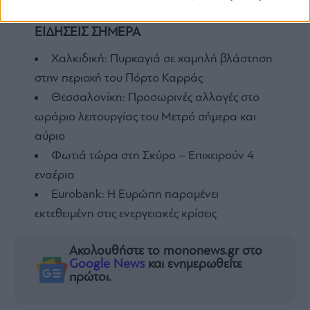
ΕΙΔΗΣΕΙΣ ΣΗΜΕΡΑ
Χαλκιδική: Πυρκαγιά σε χαμηλή βλάστηση
στην περιοχή του Πόρτο Καρράς
Θεσσαλονίκη: Προσωρινές αλλαγές στο
ωράριο λειτουργίας του Μετρό σήμερα και
αύριο
Φωτιά τώρα στη Σκύρο – Επιχειρούν 4
εναέρια
Eurobank: Η Ευρώπη παραμένει
εκτεθειμένη στις ενεργειακές κρίσεις
Ακολουθήστε το mononews.gr στο
Google News
και ενημερωθείτε
πρώτοι.