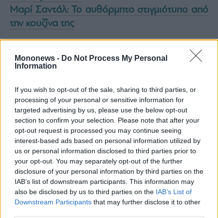
ας
Μαρί Σαντάλ: Το αυθόρμητο στιγμιότυπο από
οι
την κουζίνα της
ήσης
4
Mononews -
Do Not Process My Personal
news.gr
Information
ghts
rved
If you wish to opt-out of the sale, sharing to third parties, or
processing of your personal or sensitive information for
targeted advertising by us, please use the below opt-out
section to confirm your selection. Please note that after your
opt-out request is processed you may continue seeing
interest-based ads based on personal information utilized by
us or personal information disclosed to third parties prior to
your opt-out. You may separately opt-out of the further
disclosure of your personal information by third parties on the
IAB’s list of downstream participants. This information may
also be disclosed by us to third parties on the
IAB’s List of
Downstream Participants
that may further disclose it to other
third parties.