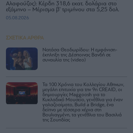
Αλαφούζος): Κέρδη 318,6 εκατ. δολάρια στο
εξάμηνο – Μέρισμα β’ τριμήνου στα 5,25 δολ.
05.08.2026
ΣΧΕΤΙΚΑ ΑΡΘΡΑ
Νατάσα Θεοδωρίδου: Η εμφάνιση-
έκπληξη της Δέσποινας Βανδή σε
συναυλία της (video)
Τα 100 Χρόνια του Κολλεγίου Αθηνων,
μεγάλη επιτυχία για την 9η CREAID, οι
δημιουργίες Maggoosh για το
Κυκλαδικό Μουσείο, γενέθλια για έναν
γαλαζοαίματο, Build a Bridge, ένα
δείπνο με τέσσερα χέρια στη
Βουλιαγμένη, τα γενέθλια του Βασιλιά
της Σουηδίας