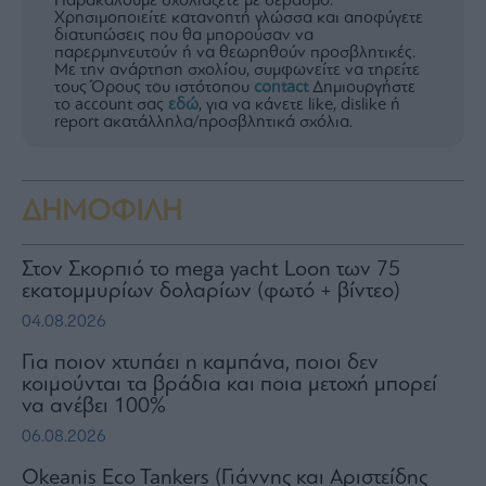
Παρακαλούμε σχολιάζετε με σεβασμό.
Χρησιμοποιείτε κατανοητή γλώσσα και αποφύγετε
διατυπώσεις που θα μπορούσαν να
παρερμηνευτούν ή να θεωρηθούν προσβλητικές.
Με την ανάρτηση σχολίου, συμφωνείτε να τηρείτε
τους Όρους του ιστότοπου
contact
Δημιουργήστε
το account σας
εδώ
, για να κάνετε like, dislike ή
report ακατάλληλα/προσβλητικά σχόλια.
ΔΗΜΟΦΙΛΗ
Στον Σκορπιό το mega yacht Loon των 75
εκατομμυρίων δολαρίων (φωτό + βίντεο)
04.08.2026
Για ποιον χτυπάει η καμπάνα, ποιοι δεν
κοιμούνται τα βράδια και ποια μετοχή μπορεί
να ανέβει 100%
06.08.2026
Okeanis Eco Tankers (Γιάννης και Αριστείδης