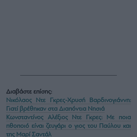
agree
to
our
Terms
and
Privacy
Notice.
You
can
opt
out
at
any
time.
This
site
is
protected
by
reCAPTCHA
and
the
Google
Privacy
Διαβάστε επίσης:
Policy
and
Terms
Νικόλαος Ντε Γκρες-Χρυσή Βαρδινογιάννη:
of
Service
Γιατί βρέθηκαν στα Διαπόντια Νησιά
apply.
Κωνσταντίνος Αλέξιος Ντε Γκρες: Με ποια
ηθοποιό είναι ζευγάρι ο γιος του Παύλου και
ότητα
ι
της Μαρί Σαντάλ
ίες