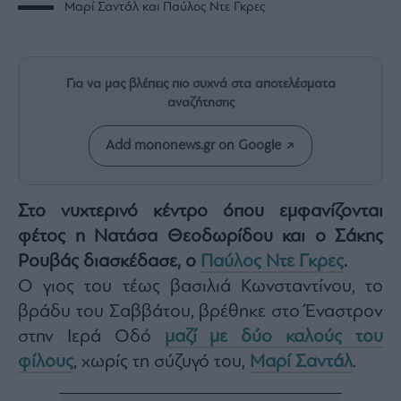
Μαρί Σαντάλ και Παύλος Ντε Γκρες
Rumors
ESG
Today
Mononews2030
Για να μας βλέπεις πιο συχνά στα αποτελέσματα
αναζήτησης
Άρθρα
Συνεντεύξεις
Add mononews.gr on Google
Στο νυχτερινό κέντρο όπου εμφανίζονται
φέτος η Νατάσα Θεοδωρίδου και ο Σάκης
Les
Ρουβάς διασκέδασε, ο
Παύλος Ντε Γκρες
.
Bons
Vivants
Ο γιος του τέως βασιλιά Κωνσταντίνου, το
Auto
βράδυ του Σαββάτου, βρέθηκε στο Έναστρον
Life
στην Ιερά Οδό
μαζί με δύο καλούς του
&
φίλους
, χωρίς τη σύζυγό του,
Μαρί Σαντάλ
.
Style
Υγεία