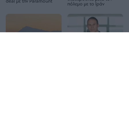
deal με την Paramount
πόλεμο με το Ιράν
1x
ΟΤΕ: Για 18η συνεχόμενη
Deep Blue: To super yacht
χρονιά στη διεθνή σειρά
του μισού
δεικτών FTSE4Good
δισεκατομμυρίου στον
Πόρο (video)
Από τις 28 Αυγούστου η
ψηφιακή ενεργοποίηση της
Εξοχικές κατοικίες: Σε
Κάρτας Αγρότη – Η