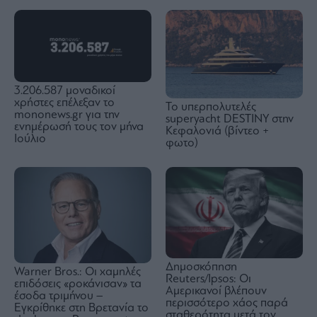
3.206.587 μοναδικοί
χρήστες επέλεξαν το
Το υπερπολυτελές
mononews.gr για την
superyacht DESTINY στην
ενημέρωσή τους τον μήνα
Κεφαλονιά (βίντεο +
Ιούλιο
φωτο)
Δημοσκόπηση
Warner Bros.: Οι χαμηλές
Reuters/Ipsos: Οι
επιδόσεις «ροκάνισαν» τα
Αμερικανοί βλέπουν
έσοδα τριμήνου –
περισσότερο χάος παρά
Εγκρίθηκε στη Βρετανία το
σταθερότητα μετά τον