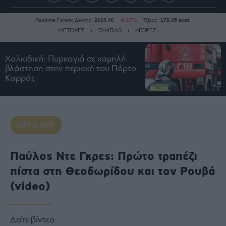
Realtime Γενικός Δείκτης:
2619.46
-0.17%
Τζίρος:
170.35 εκατ.
ΜΕΤΟΧΕΣ
ΤΑΜΠΛΟ
ΑΓΟΡΕΣ
Χαλκιδική: Πυρκαγιά σε χαμηλή
Ειδήσεις
βλάστηση στην περιοχή του Πόρτο
Καρράς
Οικονομία
Business
Τράπεζες
Life & Style
Ναυτιλία
Real
Estate
Παύλος Ντε Γκρες: Πρώτο τραπέζι
Ενέργεια
πίστα στη Θεοδωρίδου και τον Ρουβά
Πολιτική
(video)
Πολιτισμός
Κοινωνία
Δείτε βίντεο
Law