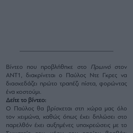
Buy-
Hold-
Sell
The
Value
Investor
Crypto
Χρηματιστηριακές
Ανακοινώσεις
Βίντεο που προβλήθηκε στο
Πρωινό
στον
ΑΝΤ1, διακρίνεται ο Παύλος Ντε Γκρες να
Creative
Content
διασκεδάζει πρώτο τραπέζι πίστα, φορώντας
Branded
ένα κοστούμι.
Content
Δείτε το βίντεο:
Reports
Ο Παύλος θα βρίσκεται στη χώρα μας όλο
&
Branded
τον χειμώνα, καθώς όπως έχει δηλώσει στο
Content
παρελθόν έχει αυξημένες υποχρεώσεις με το
Calendar