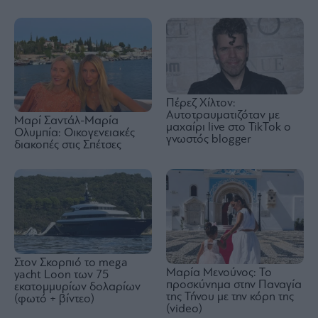
Πέρεζ Χίλτον:
Αυτοτραυματιζόταν με
Μαρί Σαντάλ-Μαρία
μαχαίρι live στο TikTok ο
Ολυμπία: Οικογενειακές
γνωστός blogger
διακοπές στις Σπέτσες
Στον Σκορπιό το mega
Μαρία Μενούνος: Το
yacht Loon των 75
προσκύνημα στην Παναγία
εκατομμυρίων δολαρίων
της Τήνου με την κόρη της
(φωτό + βίντεο)
(video)