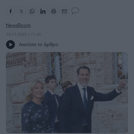
Bloomberg
Financial
Times
NewsRoom
18.11.2025 | 11:45
Ακούστε το άρθρο
The
Wiseman
Room
301
My
Story
Media
Winners
&
Losers
Επι-
θετικά