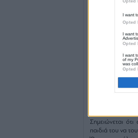
Opted 
I want t
Opted 
I want 
Advertis
Opted 
I want t
of my P
was col
Opted 
Οι γενέθλιες τού
Τη φωτογραφία μ
στο Instagram.
Σημειώνεται ότι 
παιδιά του να το