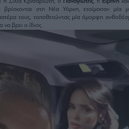
 η Σίλια Κριθαριώτη, ο
Παναγιώτης
, η
Ειρήνη
και
ι βρίσκονται στη Νέα Υόρκη, ετοίμασαν μία μί
 πατέρα τους, τοποθετώντας μία όμορφη ανθοδέσ
α να βρει ο ίδιος.