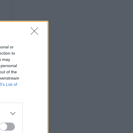
sonal or
ection to
ou may
 personal
out of the
 downstream
B’s List of