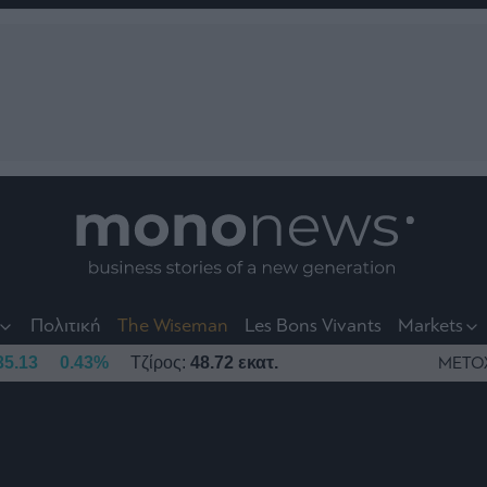
nt
t
t
Πολιτική
The Wiseman
Les Bons Vivants
Markets
35.13
0.43%
Τζίρος:
48.72 εκατ.
ΜΕΤΟ
το