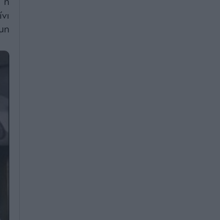
 η
νι
μη