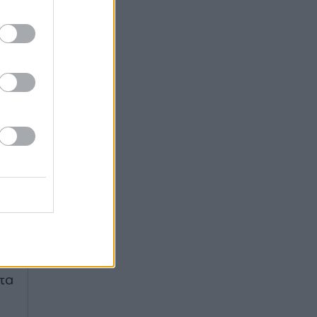
ας
τα