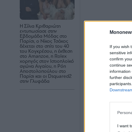
H Σίλια Κριθαριώτη
εντυπωσίασε στην
Mononew
Εβδομάδα Μόδας στο
Παρίσι, ο Νίκος Τσάκος
δέχεται στο σπίτι του 40
If you wish 
του Κογκρέσου, η έκθεση
sensitive in
στο Amanzoe, η Rolex
confirm you
χορηγός στον Ιστιοπλοϊκό
continue se
αγώνα Αιγαίου, η Ρόη
information 
Αποστολοπούλου στο
Παρίσι και οι Dsquared2
further disc
στην Γλυφάδα
participants
Downstream 
Persona
I want t