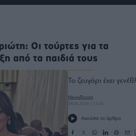
ου
r
ail,
ιώτη: Οι τούρτες για τα
s and
n opt
te is
ξη από τα παιδιά τους
CHA
acy
rvice
Το ζευγάρι έχει γενέθ
NewsRoom
08.06.2026 | 13:43
Ακούστε το άρθρο