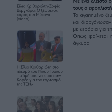
Με ένα κλειστό δ
Σίλια Κριθαριώτη-Σοφία
τους ο εφοπλιστ
Βεργκάρα: Ο ξέφρενος
χορός στη Μύκονο
Το αγαπημένο ζευ
(video)
και διοργάνωσαν 
με κεράσια για τ
Όπως φαίνεται η
άγκυρα.
Η Σίλια Κριθαριώτη στο
πλευρό του Νίκου Τσάκου
– «Τιμή μου να είμαι στην
Κορέα για τον εορτασμό
της TEN»