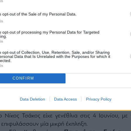
In
o opt-out of the Sale of my Personal Data.
In
to opt-out of processing my Personal Data for Targeted
ing.
In
o opt-out of Collection, Use, Retention, Sale, and/or Sharing
ersonal Data that Is Unrelated with the Purposes for which it
lected.
In
CONFIRM
ρτες
οιράστηκε ο γνωστός PR Manager, Γιώργος Ντάβλ
Data Deletion
Data Access
Privacy Policy
ο Νίκος Τσάκος είχε γενέθλια στις 4 Ιουνίου, με 
υ επιφυλάσσουν μία μικρή έκπληξη.