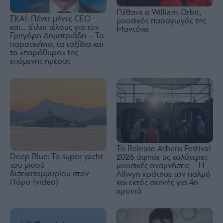
Πέθανε ο William Orbit,
ΣΚΑΪ: Πέντε μήνες CEO
μουσικός παραγωγός της
και… τίτλοι τέλους για τον
Μαντόνα
Γρηγόρη Δημητριάδη – Το
παρασκήνιο, τα ταξίδια και
το «παράθυρο» της
επόμενης ημέρας
Το Release Athens Festival
Deep Blue: To super yacht
2026 άφησε τις καλύτερες
του μισού
μουσικές αναμνήσεις – Η
δισεκατομμυρίου στον
Allwyn κράτησε τον παλμό
Πόρο (video)
και εκτός σκηνής για 4η
χρονιά