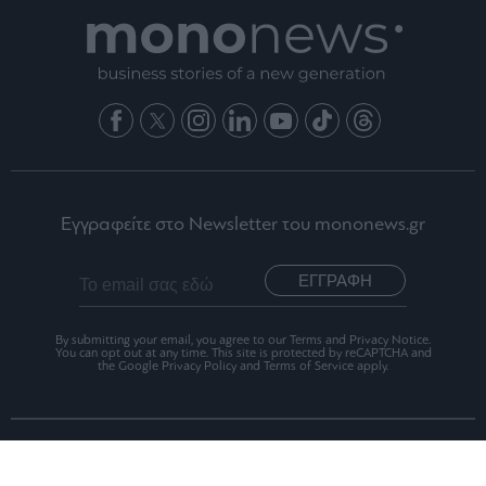
Εγγραφείτε στο Newsletter του mononews.gr
ΕΓΓΡΑΦΗ
By submitting your email, you agree to our Terms and Privacy Notice.
You can opt out at any time. This site is protected by reCAPTCHA and
the Google Privacy Policy and Terms of Service apply.
Ταυτότητα
Οι Αξίες μας
Όροι Χρήσης
1x