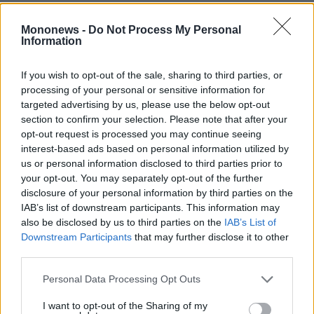
Γέννησε σε συναυλία των Metallica την ώρα
Mononews -
Do Not Process My Personal
που έπαιζαν το Enter Sandman
Information
Αφαιρέθηκε τραγούδι των Metallica μετά από
If you wish to opt-out of the sale, sharing to third parties, or
αίτημά τους από βίντεο του Αμερικανικού
processing of your personal or sensitive information for
Πενταγώνου
targeted advertising by us, please use the below opt-out
Halloween: Ο Τζέιμς Χέτφιλντ των Metallica
section to confirm your selection. Please note that after your
opt-out request is processed you may continue seeing
ντύθηκε Έντι Μάνσον από το Stranger Things
interest-based ads based on personal information utilized by
us or personal information disclosed to third parties prior to
your opt-out. You may separately opt-out of the further
disclosure of your personal information by third parties on the
IAB’s list of downstream participants. This information may
also be disclosed by us to third parties on the
IAB’s List of
Downstream Participants
that may further disclose it to other
third parties.
Personal Data Processing Opt Outs
I want to opt-out of the Sharing of my