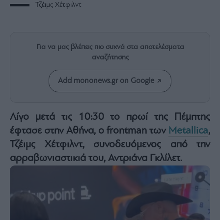
Rumors
Τζέιμς Χέτφιλντ
ESG
Today
Mononews2030
Για να μας βλέπεις πιο συχνά στα αποτελέσματα
Άρθρα
αναζήτησης
Συνεντεύξεις
Add mononews.gr on Google
Λίγο μετά τις 10:30 το πρωί της Πέμπτης
έφτασε στην Αθήνα, ο frontman των
Metallica
,
Les
Τζέιμς Χέτφιλντ, συνοδευόμενος από την
Bons
Vivants
αρραβωνιαστικιά του, Αντριάνα Γκλίλετ.
Auto
Life
&
Style
Υγεία