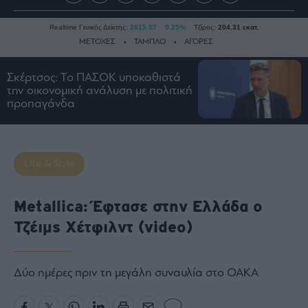
Realtime Γενικός Δείκτης:
2615.07
0.25%
Τζίρος:
204.31 εκατ.
ΜΕΤΟΧΕΣ
ΤΑΜΠΛΟ
ΑΓΟΡΕΣ
Σκέρτσος: Το ΠΑΣΟΚ υποκαθιστά
την οικονομική ανάλυση με πολιτική
Ειδήσεις
προπαγάνδα
Οικονομία
Business
Τράπεζες
Life & Style
Ναυτιλία
Real
Metallica: Έφτασε στην Ελλάδα ο
Estate
Τζέιμς Χέτφιλντ (video)
Ενέργεια
Πολιτική
Πολιτισμός
Δύο ημέρες πριν τη μεγάλη συναυλία στο ΟΑΚΑ
Κοινωνία
Law