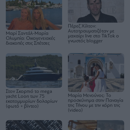
Πέρεζ Χίλτον:
Αυτοτραυματιζόταν με
Μαρί Σαντάλ-Μαρία
μαχαίρι live στο TikTok ο
Ολυμπία: Οικογενειακές
γνωστός blogger
διακοπές στις Σπέτσες
Στον Σκορπιό το mega
Μαρία Μενούνος: Το
yacht Loon των 75
προσκύνημα στην Παναγία
εκατομμυρίων δολαρίων
της Τήνου με την κόρη της
(φωτό + βίντεο)
(video)