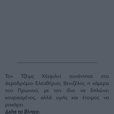
Monocle
Media
Lab
Mononews100
Εγγραφείτε
στο
Newsletter
του
mononews.gr
Τον Τζέιμς Χέτφιλντ συνάντησε στο
Αεροδρόμιο Ελευθέριος Βενιζέλος η κάμερα
του Πρωινού, με τον ίδιο να δηλώνει
κουρασμένος, αλλά υγιής και έτοιμος να
By
ροκάρει.
submitting
your
email,
Δείτε το βίντεο:
you