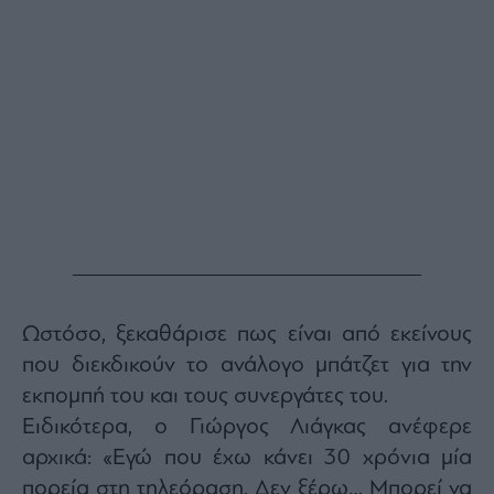
Buy-
Hold-
Sell
The
Value
Investor
Crypto
Χρηματιστηριακές
Ανακοινώσεις
Creative
Content
Ωστόσο, ξεκαθάρισε πως είναι από εκείνους
Branded
Content
που διεκδικούν το ανάλογο μπάτζετ για την
Reports
εκπομπή του και τους συνεργάτες του.
&
Ειδικότερα, ο Γιώργος Λιάγκας ανέφερε
Branded
Content
αρχικά: «Εγώ που έχω κάνει 30 χρόνια μία
Calendar
πορεία στη τηλεόραση. Δεν ξέρω… Μπορεί να