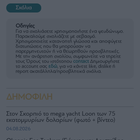
Σχόλια
Οδηγίες
Για να σχολιάσετε χρησιμοποιήστε ένα ψευδώνυμο.
Παρακαλούμε σχολιάζετε με σεβασμό.
Χρησιμοποιείτε κατανοητή γλώσσα και αποφύγετε
διατυπώσεις που θα μπορούσαν να
παρερμηνευτούν ή να θεωρηθούν προσβλητικές.
Με την ανάρτηση σχολίου, συμφωνείτε να τηρείτε
τους Όρους του ιστότοπου
contact
Δημιουργήστε
το account σας
εδώ
, για να κάνετε like, dislike ή
report ακατάλληλα/προσβλητικά σχόλια.
ΔΗΜΟΦΙΛΗ
Στον Σκορπιό το mega yacht Loon των 75
εκατομμυρίων δολαρίων (φωτό + βίντεο)
04.08.2026