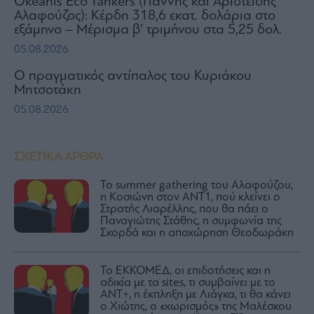
Okeanis Eco Tankers (Γιάννης και Αριστείδης
Αλαφούζος): Κέρδη 318,6 εκατ. δολάρια στο
εξάμηνο – Μέρισμα β’ τριμήνου στα 5,25 δολ.
05.08.2026
Ο πραγματικός αντίπαλος του Κυριάκου
Μητσοτάκη
05.08.2026
ΣΧΕΤΙΚΑ ΑΡΘΡΑ
Το summer gathering του Αλαφούζου,
η Κοσιώνη στον ΑΝΤ1, πού κλείνει ο
Στρατής Λιαρέλλης, που θα πάει ο
Παναγιώτης Στάθης, η συμφωνία της
Σκορδά και η αποχώρηση Θεοδωράκη
Το ΕΚΚΟΜΕΔ, οι επιδοτήσεις και η
αδικία με τα sites, τι συμβαίνει με το
ΑΝΤ+, η έκπληξη με Λιάγκα, τι θα κάνει
ο Χιώτης, ο «χωρισμός» της Μαλέσκου