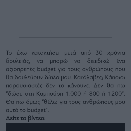
ας
οι
ήσης
4
news.gr
ghts
rved
Το έχω κατακτήσει μετά από 30 χρόνια
δουλειάς, να μπορώ να διεκδικώ ένα
αξιοπρεπές budget για τους ανθρώπους που
θα δουλεύουν δίπλα μου. Κατάλαβες; Κάποιοι
παρουσιαστές δεν το κάνουνε. Δεν θα πω
“δώσε στη Καμπούρη 1.000 ή 800 ή 1200”.
Θα πω όμως “θέλω για τους ανθρώπους μου
αυτό το budget”.
Δείτε το βίντεο: