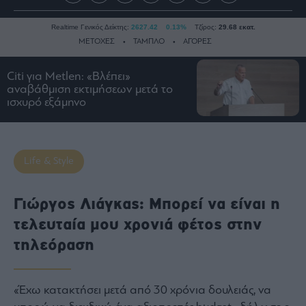
Realtime Γενικός Δείκτης:
2627.42
0.13%
Τζίρος:
29.68 εκατ.
ΜΕΤΟΧΕΣ
ΤΑΜΠΛΟ
ΑΓΟΡΕΣ
Citi για Metlen: «Βλέπει»
αναβάθμιση εκτιμήσεων μετά το
Ειδήσεις
ισχυρό εξάμηνο
Οικονομία
Business
Τράπεζες
Life & Style
Ναυτιλία
Real
Γιώργος Λιάγκας: Μπορεί να είναι η
Estate
τελευταία μου χρονιά φέτος στην
Ενέργεια
τηλεόραση
Πολιτική
Πολιτισμός
Κοινωνία
«Έχω κατακτήσει μετά από 30 χρόνια δουλειάς, να
Law