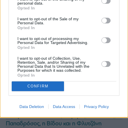
personal data.
Opted In
I want to opt-out of the Sale of my
Personal Data.
Opted In
I want to opt-out of processing my
Personal Data for Targeted Advertising.
Opted In
I want to opt-out of Collection, Use,
Retention, Sale, and/or Sharing of my
Personal Data that Is Unrelated with the
Αν καταλάβουν ότι η αποτυχία του δίπλα
Purposes for which it was collected.
Opted In
κάποια στιγμή σηματοδοτεί και μια δική μας
αποτυχία και πτώση, θα ήταν διαφορετικά τα
CONFIRM
πράγματα».
Διαβάστε επίσης:
Data Deletion
Data Access
Privacy Policy
Γιατί έφυγε η Σία Κοσιώνη από τον Σκάι – Τι
συνέβη πίσω από τις κάμερες, ο Ζούλας, ο
Παπαδρόσος, η Βίδου και η Φλυτζάνη