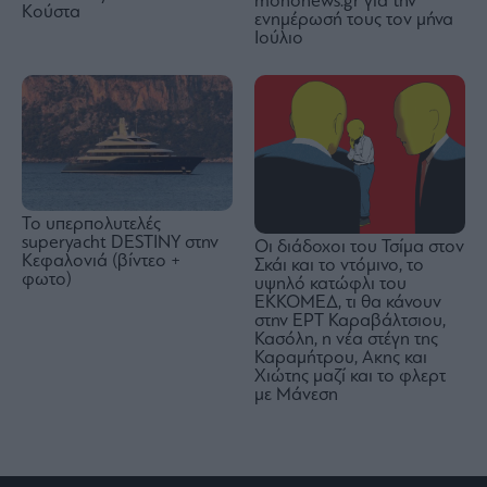
mononews.gr για την
Κούστα
ενημέρωσή τους τον μήνα
Ιούλιο
Το υπερπολυτελές
superyacht DESTINY στην
Οι διάδοχοι του Τσίμα στον
Κεφαλονιά (βίντεο +
Σκάι και το ντόμινο, το
φωτο)
υψηλό κατώφλι του
ΕΚΚΟΜΕΔ, τι θα κάνουν
στην ΕΡΤ Καραβάλτσιου,
Κασόλη, η νέα στέγη της
Καραμήτρου, Ακης και
Χιώτης μαζί και το φλερτ
με Μάνεση