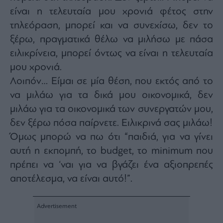
Monocle
είναι η τελευταία μου χρονιά φέτος στην
Media
Lab
τηλεόραση, μπορεί και να συνεχίσω, δεν το
ξέρω, πραγματικά θέλω να μιλήσω με πάσα
ειλικρίνεια, μπορεί όντως να είναι η τελευταία
Mononews100
μου χρονιά.
Λοιπόν… Είμαι σε μία θέση, που εκτός από το
να μιλάω για τα δικά μου οικονομικά, δεν
Εγγραφείτε
μιλάω για τα οικονομικά των συνεργατών μου,
στο
δεν ξέρω πόσα παίρνετε. Ειλικρινά σας μιλάω!
Newsletter
του
Όμως μπορώ να πω ότι “παιδιά, για να γίνει
mononews.gr
αυτή η εκπομπή, το budget, το minimum που
πρέπει να ‘ναι για να βγάζει ένα αξιοπρεπές
αποτέλεσμα, να είναι αυτό!”.
By
submitting
your
email,
you