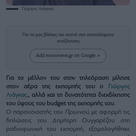
Rumors
Γιώργος Λιάγκας
ESG
Today
Mononews2030
Για να μας βλέπεις πιο συχνά στα αποτελέσματα
Άρθρα
αναζήτησης
Συνεντεύξεις
Add mononews.gr on Google
Για το μέλλον του στην τηλεόραση μίλησε
Les
στον αέρα της εκπομπής του ο
Γιώργος
Bons
Λιάγκας
., αλλά και τη δυνατότητα διεκδίκησης
Vivants
του ύψους του budget της εκπομπής του.
Auto
Ο παρουσιαστής του
Πρωινού
, με αφορμή τις
Life
&
δηλώσεις του Δημήτρη Ουγγαρέζου στη
Style
ραδιοφωνική του εκπομπή, εξομολογήθηκε
Υγεία