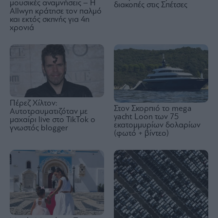
μουσικές αναμνήσεις – Η
διακοπές στις Σπέτσες
Allwyn κράτησε τον παλμό
και εκτός σκηνής για 4η
χρονιά
Πέρεζ Χίλτον:
Στον Σκορπιό το mega
Αυτοτραυματιζόταν με
yacht Loon των 75
μαχαίρι live στο TikTok ο
εκατομμυρίων δολαρίων
γνωστός blogger
(φωτό + βίντεο)