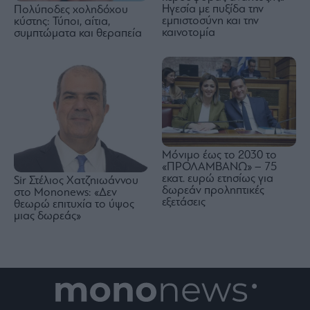
Ηγεσία με πυξίδα την
Πολύποδες χοληδόχου
εμπιστοσύνη και την
κύστης: Τύποι, αίτια,
καινοτομία
συμπτώματα και θεραπεία
Μόνιμο έως το 2030 το
«ΠΡΟΛΑΜΒΑΝΩ» – 75
εκατ. ευρώ ετησίως για
Sir Στέλιος Χατζηιωάννου
δωρεάν προληπτικές
στο Mononews: «Δεν
εξετάσεις
θεωρώ επιτυχία το ύψος
μιας δωρεάς»