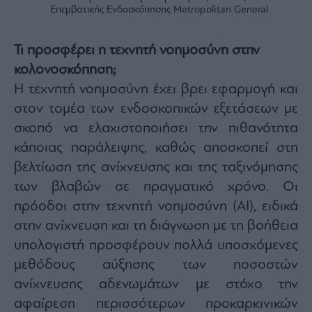
Επεμβατικής Ενδοσκόπησης Metropolitan General
ας
οι
ήσης
Τι προσφέρει η τεχνητή νοημοσύνη στην
κολονοσκόπηση;
4
news.gr
Η τεχνητή νοημοσύνη έχει βρει εφαρμογή και
ghts
rved
στον τομέα των ενδοσκοπικών εξετάσεων με
σκοπό να ελαχιστοποιήσει την πιθανότητα
κάποιας παράλειψης, καθώς αποσκοπεί στη
βελτίωση της ανίχνευσης και της ταξινόμησης
των βλαβών σε πραγματικό χρόνο. Οι
πρόοδοι στην τεχνητή νοημοσύνη (AI), ειδικά
στην ανίχνευση και τη διάγνωση με τη βοήθεια
υπολογιστή προσφέρουν πολλά υποσχόμενες
μεθόδους αύξησης των ποσοστών
ανίχνευσης αδενωμάτων με στόχο την
αφαίρεση περισσότερων προκαρκινικών