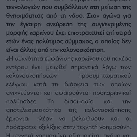
Architecture
τεχνολογιών που συμβάλλουν στη μείωση της
&
θνησιμότητας από τη νόσο. Στον αγώνα για
Design
την έγκαιρη ανεύρεση της συγκεκριμένης
Fashion
μορφής καρκίνου έχει επιστρατευτεί επί σειρά
&
Art
ετών ένας πολύτιμος σύμμαχος, ο οποίος δεν
Watches
είναι άλλος από την κολονοσκόπηση.
Yachts
«Η συχνότητα εμφάνισης καρκίνου του παχέος
Table
εντέρου έχει μειωθεί σημαντικά λόγω των
For
κολονοσκοπήσεων προσυμπτωματικού
Two
ελέγχου κατά τη διάρκεια των οποίων
ανιχνεύονται και αφαιρούνται προκαρκινικοί
πολύποδες. Τη διαδικασία και την
Μετοχές
αποτελεσματικότητα της κολονοσκόπησης
Αγορές
έρχονται πλέον να βελτιώσουν και οι
Trader's
πρόσφατες εξελίξεις στην τεχνητή νοημοσύνη.
book
Η τεχνητή νοημοσύνη αξιοποιείται ακόμα και