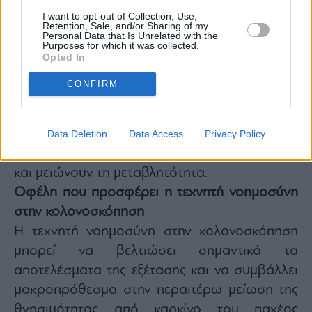
βελτίωση της ποιότητας της διαδικασίας και
I want to opt-out of Collection, Use,
Retention, Sale, and/or Sharing of my
της αποδοτικότητας. Τα εργαλεία AI
Personal Data that Is Unrelated with the
Purposes for which it was collected.
αξιολογούν την ποιότητα της προετοιμασίας
Opted In
του εντέρου, παρακολουθούν τους χρόνους
CONFIRM
απόσυρσης του ενδοσκοπίου και εντοπίζουν
τυφλά σημεία στην ενδοσκοπική εικόνα. Αυτά
τα χαρακτηριστικά συμβάλλουν σε
Data Deletion
Data Access
Privacy Policy
τυποποιημένες, υψηλής ποιότητας διαδικασίες
και μειώνουν τη μεταβλητότητα.
Οφέλη που προσφέρει η τεχνητή νοημοσύνη
στην κολονοσκόπηση
Η τεχνητή νοημοσύνη στην κολονοσκόπηση
μπορεί να βελτιώσει σημαντικά τα
αποτελέσματα της εξέτασης και να συμβάλλει
μακροπρόθεσμα στην περαιτέρω μείωση της
θνησιμότητας από καρκίνο του παχέος