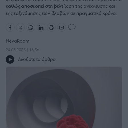
καθώς αποσκοπεί στη βελτίωση της ανίχνευσης και
Bloomberg
της ταξινόμησης των βλαβών σε πραγματικό χρόνο.
Financial
Times
NewsRoom
The
24.03.2025 | 16:56
Wiseman
Ακούστε το άρθρο
Room
301
My
Story
Media
Winners
&
Losers
Επι-
θετικά