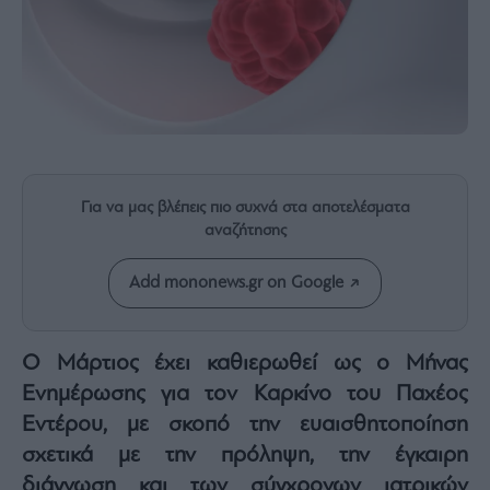
Rumors
ESG
Today
Mononews2030
Άρθρα
Συνεντεύξεις
Για να μας βλέπεις πιο συχνά στα αποτελέσματα
αναζήτησης
Add mononews.gr on Google
Les
Bons
Vivants
Ο Μάρτιος έχει καθιερωθεί ως ο Μήνας
Auto
Ενημέρωσης για τον Καρκίνο του Παχέος
Life
Εντέρου, με σκοπό την ευαισθητοποίηση
&
Style
σχετικά με την πρόληψη, την έγκαιρη
Υγεία
διάγνωση και των σύγχρονων ιατρικών