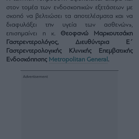
Buy-
στον τομέα των ενδοσκοπικών εξετάσεων με
Hold-
Sell
σκοπό να βελτιώσει τα αποτελέσματα και να
The
διαφυλάξει την υγεία των ασθενών»,
Value
επισημαίνει η κ.
Θεοφανώ Μαρκουτσάκη
Investor
Γαστρεντερολόγος, Διευθύντρια Ε΄
Crypto
Γαστρεντερολογικής Κλινικής Επεμβατικής
Χρηματιστηριακές
Ανακοινώσεις
Ενδοσκόπησης
Metropolitan General
.
Creative
Content
Branded
Content
Reports
&
Branded
Content
Calendar