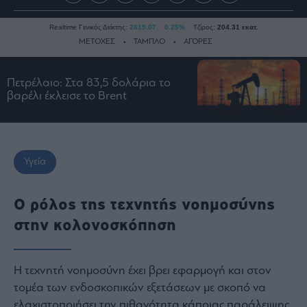
Realtime Γενικός Δείκτης:
2615.07
0.25%
Τζίρος:
204.31 εκατ.
ΜΕΤΟΧΕΣ
ΤΑΜΠΛΟ
ΑΓΟΡΕΣ
Πετρέλαιο: Στα 83,5 δολάρια το
Ειδήσεις
βαρέλι έκλεισε το Brent
Οικονομία
Business
Τράπεζες
Υγεία
Ναυτιλία
Real
Ο ρόλος της τεχνητής νοημοσύνης
Estate
στην κολονοσκόπηση
Ενέργεια
Πολιτική
Πολιτισμός
Η τεχνητή νοημοσύνη έχει βρει εφαρμογή και στον
Κοινωνία
τομέα των ενδοσκοπικών εξετάσεων με σκοπό να
ελαχιστοποιήσει την πιθανότητα κάποιας παράλειψης,
Law