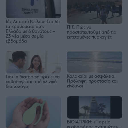
Ιός Δυτικού Νείλου: Στα 65
τα κρούσματα στην
ΠΙΣ: Πώς να
Ελλάδα με 6 θανάτους –
προστατευτούμε από τις
23 νέα μέσα σε μία
εκτεταμένες πυρκαγιές
εβδομάδα
Καλοκαίρι με ασφάλεια:
Γιατί η διατροφή πρέπει να
Πρόληψη, προστασία και
καθοδηγείται από κλινικό
κίνδυνοι
διαιτολόγο;
ΒΙΟΙΑΤΡΙΚΗ: «Πορεία
κερδοφόρας ανάπτυξης» –