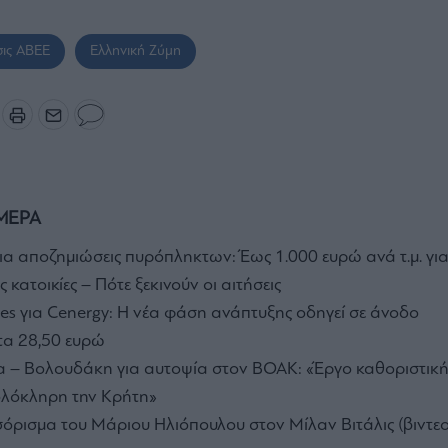
σις ΑΒΕΕ
Ελληνική Ζύμη
ΜΕΡΑ
α αποζημιώσεις πυρόπληκτων: Έως 1.000 ευρώ ανά τ.μ. γι
 κατοικίες – Πότε ξεκινούν οι αιτήσεις
ties για Cenergy: Η νέα φάση ανάπτυξης οδηγεί σε άνοδο
στα 28,50 ευρώ
 – Βολουδάκη για αυτοψία στον ΒΟΑΚ: «Έργο καθοριστική
ολόκληρη την Κρήτη»
όρισμα του Μάριου Ηλιόπουλου στον Μίλαν Βιτάλις (βιντεο