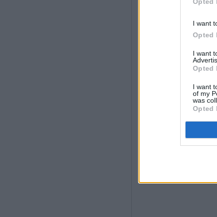
Opted 
I want t
Opted 
I want 
Advertis
Opted 
I want t
of my P
was col
Opted 