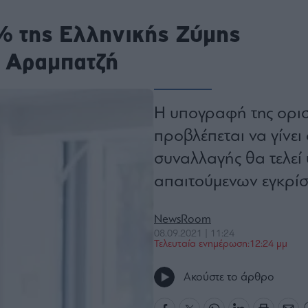
ου
r
% της Ελληνικής Ζύμης
λ Αραμπατζή
ail,
s and
n opt
Η υπογραφή της ορι
te is
CHA
acy
προβλέπεται να γίνε
rvice
συναλλαγής θα τελεί
απαιτούμενων εγκρίσ
NewsRoom
08.09.2021 | 11:24
Τελευταία ενημέρωση:12:24 μμ
Ακούστε το άρθρο