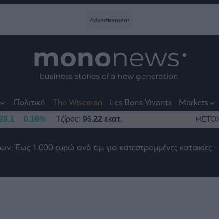
nt
t
t
Πολιτική
The Wiseman
Les Bons Vivants
Markets
28.1
0.16%
Τζίρος:
96.22 εκατ.
ΜΕΤΟ
 Έως 1.000 ευρώ ανά τ.μ. για κατεστραμμένες κατοικίες – 
το