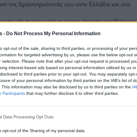
ση της δραστηριότητάς του στην Ελλάδα και στο
οριστικής συμφωνίας αγοραπωλησίας προβλέπεται
ενώ η ολοκλήρωση της συναλλαγής θα τελεί υπό την
s -
Do Not Process My Personal Information
όν απαιτούμενων εγκρίσεων.
to opt-out of the sale, sharing to third parties, or processing of your per
formation for targeted advertising by us, please use the below opt-out s
ος σε διαγωνισμό του υπ. Μετανάστευσης με
r selection. Please note that after your opt-out request is processed y
κατ. ευρώ
eing interest-based ads based on personal information utilized by us or
disclosed to third parties prior to your opt-out. You may separately opt-
losure of your personal information by third parties on the IAB’s list of
. This information may also be disclosed by us to third parties on the
IA
Participants
that may further disclose it to other third parties.
l Data Processing Opt Outs
o opt-out of the Sharing of my personal data.