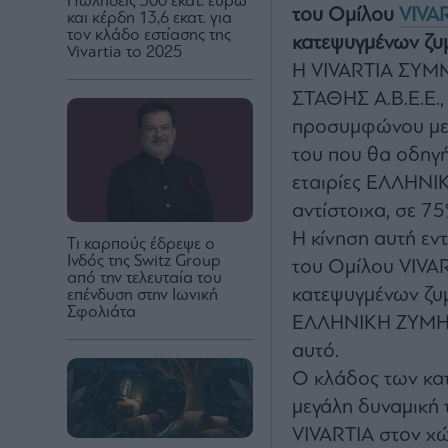
Πωλήσεις 300 εκατ. ευρώ
του Ομίλου
VIVA
και κέρδη 13,6 εκατ. για
τον κλάδο εστίασης της
κατεψυγμένων ζ
Vivartia το 2025
Η VIVARTIA ΣΥΜ
ΣΤΑΘΗΣ Α.Β.Ε.Ε.
προσυμφώνου με 
του που θα οδηγή
εταιρίες ΕΛΛΗΝΙΚ
αντίστοιχα, σε 75
Η κίνηση αυτή εν
Tι καρπούς έδρεψε ο
Ινδός της Switz Group
του Ομίλου VIVAR
από την τελευταία του
κατεψυγμένων ζυμ
επένδυση στην Ιωνική
Σφολιάτα
ΕΛΛΗΝΙΚΗ ΖΥΜΗ Α.
αυτό.
Ο κλάδος των κατ
μεγάλη δυναμική 
VIVARTIA στον χ