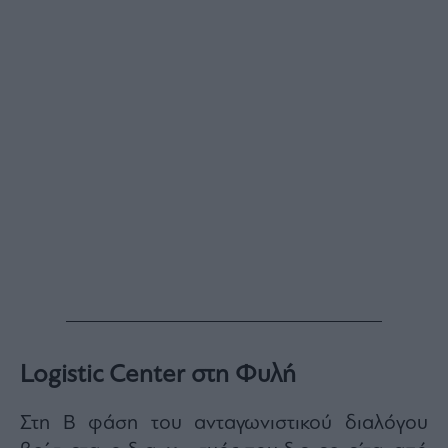
Monocle
Media
Lab
Mononews100
Εγγραφείτε
στο
Newsletter
του
mononews.gr
Logistic Center στη Φυλή
By
submitting
Στη Β φάση του ανταγωνιστικού διαλόγου
your
email,
you