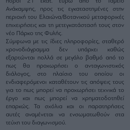
πόροι 21 εκατ. ευρώ από το Ταμείο
ας
Ανάκαμψης, προς τις εγκαταστημένες στην
οι
ήσης
περιοχή του Ελαιώνα/Βοτανικού μεταφορικές
επιχειρήσεις και τη μετεγκατάστασή τους στον
4
νέο Πάρκο της Φυλής.
news.gr
ghts
Σύμφωνα με τις ίδιες πληροφορίες, σταθερό
rved
χρονοδιάγραμμα δεν υπάρχει καθώς
εξαρτώνται πολλά σε μεγάλο βαθμό από το
πως θα προχωρήσει ο ανταγωνιστικός
διάλογος, στο πλαίσιο του οποίου οι
ενδιαφερόμενοι καταθέτουν τις απόψεις τους
για το πως μπορεί να προχωρήσει τεχνικά το
έργο και πως μπορεί να χρηματοδοτηθεί
επαρκώς. Τα σχόλια και οι παρατηρήσεις
αυτές αναμένεται να ενσωματωθούν στα
τεύχη του διαγωνισμού.