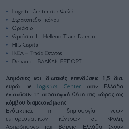
Architecture
Logistic Center στη Φυλή
&
Design
Στρατόπεδο Γκόνου
Fashion
Θριάσιο I
&
Art
Θριάσιο II – Hellenic Train-Damco
Watches
HIG Capital
Yachts
ΙΚΕΑ – Trade Estates
Table
Dimand – ΒΑΛΚΑΝ ΕΞΠΟΡΤ
For
Two
Δημόσιες και ιδιωτικές επενδύσεις 1,5 δισ.
ευρώ σε
logistics Center
στην Ελλάδα
ενισχύουν τη στρατηγική θέση της χώρας ως
Μετοχές
κόμβου διαμετακόμισης.
Αγορές
Ενδεικτικά, η δημιουργία νέων
Trader's
εμπορευματικών κέντρων σε Φυλή,
book
Ασπρόπυργο και Βόρεια Ελλάδα έχουν