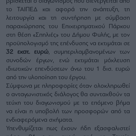
βρίσκεται ο διαγωνισμός που διενεργείται από
agree
to
το ΤΑΙΠΕΔ και αφορά την ανάπτυξη, τη
our
Terms
λειτουργία και τη συντήρηση με σύμβαση
and
Privacy
Notice.
παραχώρησης του Επιχειρηματικού Πάρκου
You
can
στη θέση «Σπηλιές» του Δήμου Φυλής, με τον
opt
out
προϋπολογισμό της επένδυσης να εκτιμάται σε
at
any
time.
32 εκατ. ευρώ
, συμπεριλαμβανομένων των
This
site
συνοδών έργων, ενώ εκτιμάται μόχλευση
is
protected
ιδιωτικών επενδύσεων άνω του 1 δισ. ευρώ
by
reCAPTCHA
and
από την υλοποίηση του έργου.
the
Google
Σύμφωνα με πληροφορίες όταν ολοκληρωθεί
Privacy
Policy
ο ανταγωνιστικός διάλογος θα συνταχθούν τα
and
Terms
of
τεύχη του διαγωνισμού με το επόμενο βήμα
Service
apply.
να είναι η υποβολή των προσφορών από τα
ενδιαφερόμενα σχήματα.
ότητα
Υπενθυμίζεται πως έχουν ήδη εξασφαλιστεί
ι
ίες