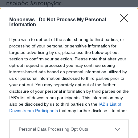
περίοδο λειτουργίας.
Στις προβλεπόμενες χρήσεις γης του ακινήτου
Mononews -
Do Not Process My Personal
περιλαμβάνεται και η ειδική χρήση των
Information
τουριστικών καταλυμάτων – ξενοδοχείων, για
την ορθή λειτουργία του Επιχειρηματικού
If you wish to opt-out of the sale, sharing to third parties, or
processing of your personal or sensitive information for
Πάρκου.
targeted advertising by us, please use the below opt-out
Αναλυτικότερα, το έργο αφορά την
section to confirm your selection. Please note that after your
μετεγκατάσταση των μεταφορικών
opt-out request is processed you may continue seeing
interest-based ads based on personal information utilized by
επιχειρήσεων του Ελαιώνα / Βοτανικού και την
us or personal information disclosed to third parties prior to
ανάπτυξη ενός «πράσινου» Επιχειρηματικού
your opt-out. You may separately opt-out of the further
Πάρκου του ν.4982/2022 σε ακίνητο 450
disclosure of your personal information by third parties on the
IAB’s list of downstream participants. This information may
στρεμμάτων περίπου, στην περιοχή «Σπηλιές»
also be disclosed by us to third parties on the
IAB’s List of
του Δήμου Φυλής.
Downstream Participants
that may further disclose it to other
Μάλιστα, το έργο εκτιμάται ότι θα επιτρέψει τη
third parties.
μεταφορά μεγάλου αριθμού μεταφορικών
Personal Data Processing Opt Outs
επιχειρήσεων από τον Ελαιώνα για να