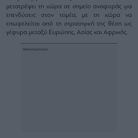
Buy-
μετατρέψει τη χώρα σε σημείο αναφοράς για
Hold-
Sell
επενδύσεις στον τομέα, με τη χώρα να
The
επωφελείται από τη στρατηγική της θέση ως
Value
γέφυρα μεταξύ Ευρώπης, Ασίας και Αφρικής.
Investor
Crypto
Χρηματιστηριακές
Ανακοινώσεις
Creative
Content
Branded
Content
Reports
&
Branded
Content
Calendar