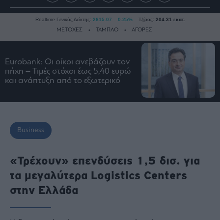
Realtime Γενικός Δείκτης:
2615.07
0.25%
Τζίρος:
204.31 εκατ.
ΜΕΤΟΧΕΣ
ΤΑΜΠΛΟ
ΑΓΟΡΕΣ
Eurobank: Οι οίκοι ανεβάζουν τον
Ειδήσεις
πήχη – Τιμές στόχοι έως 5,40 ευρώ
και ανάπτυξη από το εξωτερικό
Οικονομία
Business
Τράπεζες
Ναυτιλία
Business
Real
Estate
«Τρέχουν» επενδύσεις 1,5 δισ. για
Ενέργεια
τα μεγαλύτερα Logistics Centers
Πολιτική
στην Ελλάδα
Πολιτισμός
Κοινωνία
Law