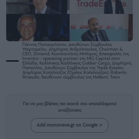
Rumors
ESG
Today
Mononews2030
Άρθρα
Γιάννης Παπαχρήστου, Διευθύνων Σύμβουλος
Συνεντεύξεις
Υπερταμείου, Δημήτρης Ανδριόπουλος, Chairman &
CEO, Dimand, Κωνσταντίνος Μπήτρος, Επικεφαλής της
Inventio - operating partner της HIG Capital στην
Ελλάδα, Καλλίνικος Καλλίνικος Goldair Cargo, Δημήτρης
Παπούλης, Διευθύνων Σύμβουλος της Trade Estates,
Δημήτρης Κοπελούζος (Όμιλος Κοπελούζου), Roberto
Rinaudo, διευθύνων σύμβουλος της Hellenic Train
Les
Bons
Vivants
Για να μας βλέπεις πιο συχνά στα αποτελέσματα
Auto
αναζήτησης
Life
&
Add mononews.gr on Google
Style
Υγεία