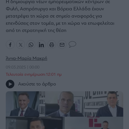
Η δημιουργία νέων εμπορευματικών κέντρων σε
Bloomberg
Φυλή, Ασπρόπυργο και Βόρεια Ελλάδα έχουν
Financial
μετατρέψει τη χώρα σε σημείο αναφοράς για
Times
επενδύσεις στον τομέα, με τη χώρα να επωφελείται
από τη στρατηγική της θέση
The
Wiseman
Άννα-Μαρία Μακρή
Room
09.03.2025 | 00:00
301
Τελευταία ενημέρωση:12:01 πμ
My
Story
Ακούστε το άρθρο
Media
Winners
&
Losers
Επι-
θετικά