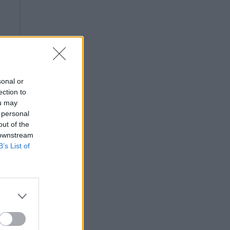
sonal or
ection to
ou may
 personal
out of the
 downstream
B’s List of