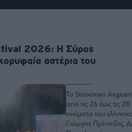
ου
r
ail,
s and
stival 2026: Η Σύρος
n opt
te is
CHA
acy
 κορυφαία αστέρια του
rvice
Το Stoiximan AegeanB
από τις 26 έως τις 2
ονόματα του ελληνικ
Γιώργος Πρίντεζης, 