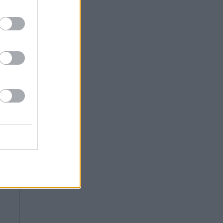
να
A,
ος
ία
τη