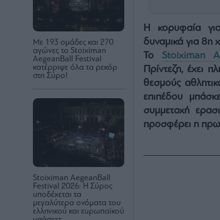
Η κορυφαία γιο
δυναμικά για 8η χ
Με 193 ομάδες και 270
αγώνες το Stoiximan
Το
Stoiximan A
AegeanBall Festival
κατέρριψε όλα τα ρεκόρ
Πρίντεζη, έχει π
στη Σύρο!
θεσμούς αθλητικ
επιπέδου μπάσκ
συμμετοχή ερασι
προσφέρει η πρω
Stoiximan AegeanBall
Festival 2026: Η Σύρος
υποδέχεται τα
μεγαλύτερα ονόματα του
ελληνικού και ευρωπαϊκού
μπάσκετ