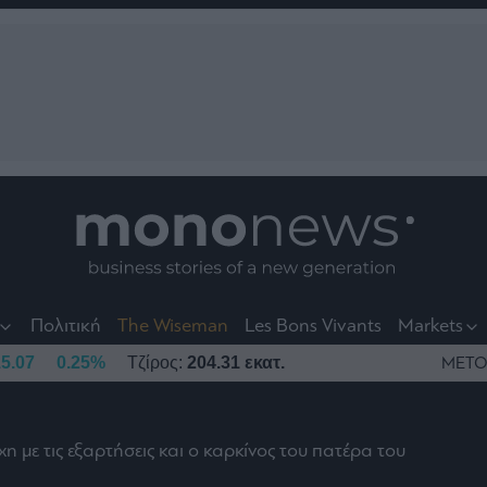
nt
t
t
Πολιτική
The Wiseman
Les Bons Vivants
Markets
5.07
0.25%
Τζίρος:
204.31 εκατ.
ΜΕΤΟ
 με τις εξαρτήσεις και ο καρκίνος του πατέρα του
το