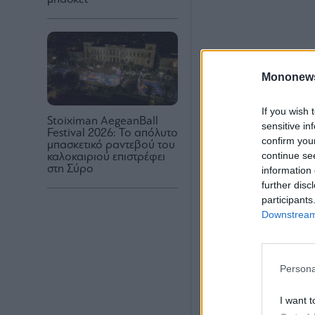
Mononew
If you wish 
Stoiximan AegeanBall
sensitive in
Festival 2026: Το απόλυτο
confirm you
μπασκετικό ραντεβού του
continue se
καλοκαιριού επιστρέφει
στη Σύρο
information 
further disc
participants
Downstream 
Persona
I want t