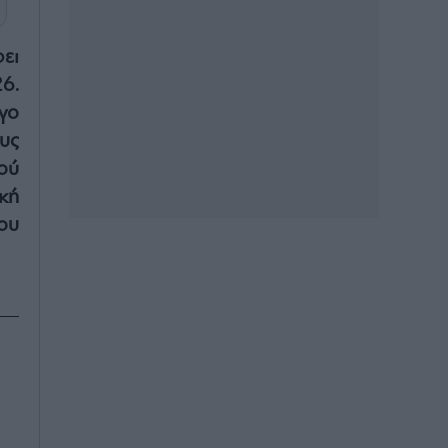
ει
26.
γο
υς
ού
κή
ου