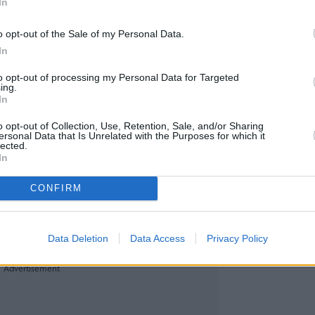
In
o opt-out of the Sale of my Personal Data.
In
ονιά, η καρδιά της Ερμούπολης θα μετατραπεί σε έ
to opt-out of processing my Personal Data for Targeted
ing.
ασκετικό σκηνικό με γήπεδα προδιαγραφών FIB
In
ιάδες επισκέπτες, αθλητές και φίλους του αθλήματ
o opt-out of Collection, Use, Retention, Sale, and/or Sharing
αι το εξωτερικό.
ersonal Data that Is Unrelated with the Purposes for which it
lected.
In
 του παγκόσμιου και ελληνικού μπάσκετ στη Σύρο
CONFIRM
geanBall Festival 2026 ανακοινώνει την παρουσ
πικοτήτων του μπάσκετ, οι οποίοι έχουν γράψει 
α στα ευρωπαϊκά και διεθνή γήπεδα.
Data Deletion
Data Access
Privacy Policy