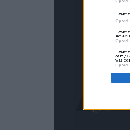
Opted 
I want t
Opted 
I want 
Advertis
Opted 
I want t
of my P
was col
Opted 