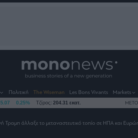
nt
t
t
Πολιτική
The Wiseman
Les Bons Vivants
Markets
5.07
0.25%
Τζίρος:
204.31 εκατ.
ΜΕΤΟ
γή Τραμπ άλλαξε το μεταναστευτικό τοπίο σε ΗΠΑ και Ευρώ
το