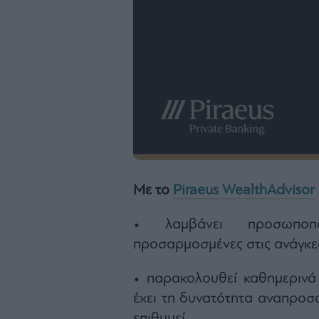
Με το
Piraeus WealthAdvisor
• λαμβάνει προσωποποι
προσαρμοσμένες στις ανάγκες 
• παρακολουθεί καθημερινά
έχει τη δυνατότητα αναπροσ
επιθυμεί.