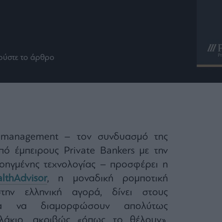
ούστε το άρθρο
h management – τον συνδυασμό της
ό έμπειρους Private Bankers με την
οηγμένης τεχνολογίας – προσφέρει η
lthAdvisor
, η μοναδική ρομποτική
ην ελληνική αγορά, δίνει στους
ητα να διαμορφώσουν απολύτως
λάκιο, ακριβώς «όπως το θέλουν»,