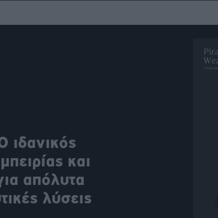
ου
r
ail,
s and
n opt
te is
CHA
acy
rvice
Ο ιδανικός
πειρίας και
για απόλυτα
ικές λύσεις