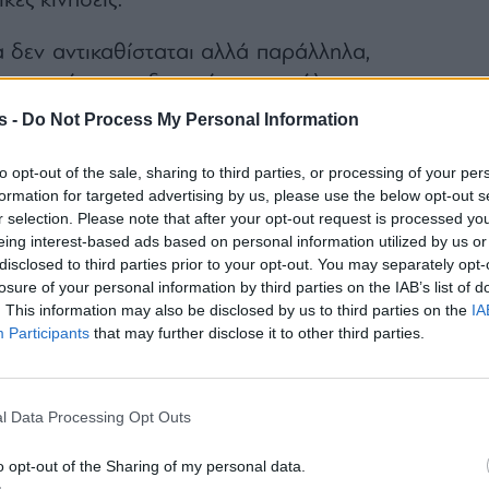
κές κινήσεις.
 δεν αντικαθίσταται αλλά παράλληλα,
ι απεριόριστες δυνατότητες ανάλυσης
ροφορίας, η Πειραιώς διαθέτει ένα
s -
Do Not Process My Personal Information
 συνδυάζει τα πλεονεκτήματα της
to opt-out of the sale, sharing to third parties, or processing of your per
του AI.
formation for targeted advertising by us, please use the below opt-out s
r selection. Please note that after your opt-out request is processed y
eing interest-based ads based on personal information utilized by us or
disclosed to third parties prior to your opt-out. You may separately opt-
losure of your personal information by third parties on the IAB’s list of
. This information may also be disclosed by us to third parties on the
IA
Participants
that may further disclose it to other third parties.
l Data Processing Opt Outs
o opt-out of the Sharing of my personal data.