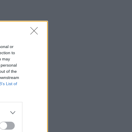
sonal or
ection to
ou may
 personal
out of the
 downstream
B’s List of