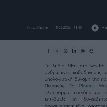
NewsRoom
Ακ
15.05.2026 | 11:43
Τη λυδία λίθο στο wealt
ανθρώπινης καθοδήγησης απ
υπολογιστική δύναμη της πρ
Πειραιώς. Το
Piraeus Wea
πλατφόρμα επενδύσεων στ
επενδυτές τη δυνατότ
προσωποποιημένο χαρτοφυ