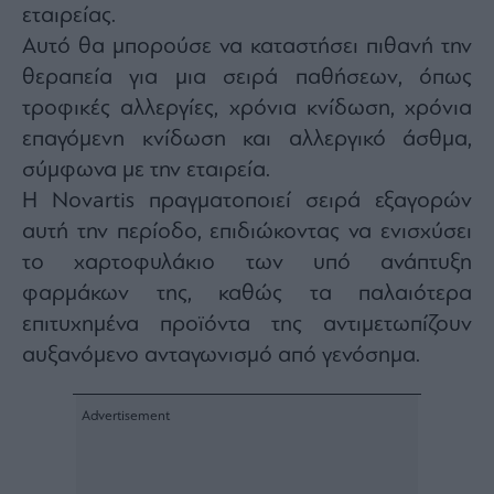
εταιρείας.
agree
to
our
Αυτό θα μπορούσε να καταστήσει πιθανή την
Terms
and
θεραπεία για μια σειρά παθήσεων, όπως
Privacy
Notice.
τροφικές αλλεργίες, χρόνια κνίδωση, χρόνια
You
can
opt
επαγόμενη κνίδωση και αλλεργικό άσθμα,
out
at
σύμφωνα με την εταιρεία.
any
time.
Η Novartis πραγματοποιεί σειρά εξαγορών
This
site
is
αυτή την περίοδο, επιδιώκοντας να ενισχύσει
protected
by
το χαρτοφυλάκιο των υπό ανάπτυξη
reCAPTCHA
and
φαρμάκων της, καθώς τα παλαιότερα
the
Google
Privacy
επιτυχημένα προϊόντα της αντιμετωπίζουν
Policy
and
αυξανόμενο ανταγωνισμό από γενόσημα.
Terms
of
Service
apply.
ότητα
ι
ίες