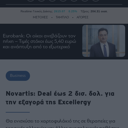
Realtime Γενικός Δείκτης:
2615.07
0.25%
Τζίρος:
204.31 εκατ.
ΜΕΤΟΧΕΣ
ΤΑΜΠΛΟ
ΑΓΟΡΕΣ
Eurobank: Οι οίκοι ανεβάζουν τον
Ειδήσεις
πήχη – Τιμές στόχοι έως 5,40 ευρώ
και ανάπτυξη από το εξωτερικό
Οικονομία
Business
Τράπεζες
Ναυτιλία
Business
Real
Estate
Novartis: Deal έως 2 δισ. δολ. για
Ενέργεια
την εξαγορά της Excellergy
Πολιτική
Πολιτισμός
Κοινωνία
Θα ενισχύσει το χαρτοφυλάκιό της σε θεραπείες για
Law