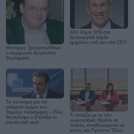
AIG: Άλμα 10% στα
λειτουργικά κέρδη
τριμήνου υπό τον νέο CEO
Μπήτρος: Τροποποιήθηκε
η συμφωνία εξυγίανσης
θυγατρικής
Το στοίχημα για την
επόμενη ημέρα του
Ταμείου Ανάκαμψης – Πώς
Τι αλλάζει με το νέο
θα καλύψει η Ελλάδα το
χωροταξικό: Φρένο σε
επενδυτικό κενό
πισίνες, οπισθοχώρηση σε
κλίνες και Πράσινο Τέλος