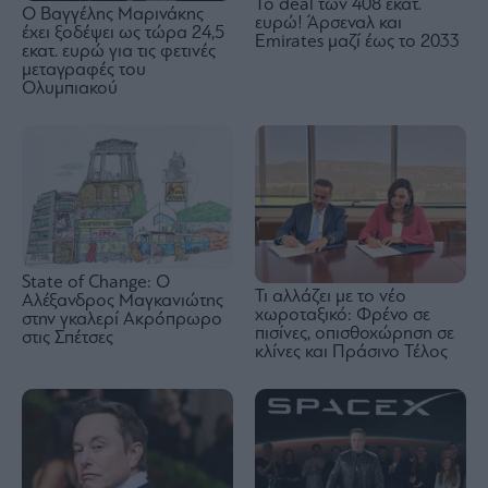
To deal των 408 εκατ.
Ο Βαγγέλης Μαρινάκης
ευρώ! Άρσεναλ και
έχει ξοδέψει ως τώρα 24,5
Emirates μαζί έως το 2033
εκατ. ευρώ για τις φετινές
μεταγραφές του
Ολυμπιακού
State of Change: Ο
Τι αλλάζει με το νέο
Αλέξανδρος Μαγκανιώτης
χωροταξικό: Φρένο σε
στην γκαλερί Ακρόπρωρο
πισίνες, οπισθοχώρηση σε
στις Σπέτσες
κλίνες και Πράσινο Τέλος