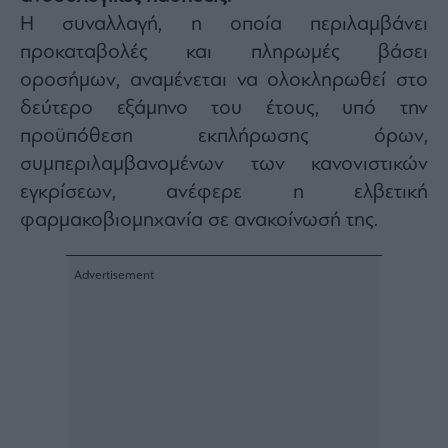
Architecture
Η συναλλαγή, η οποία περιλαμβάνει
&
προκαταβολές και πληρωμές βάσει
Design
οροσήμων, αναμένεται να ολοκληρωθεί στο
Fashion
δεύτερο εξάμηνο του έτους, υπό την
&
Art
προϋπόθεση εκπλήρωσης όρων,
Watches
συμπεριλαμβανομένων των κανονιστικών
Yachts
εγκρίσεων, ανέφερε η ελβετική
Table
φαρμακοβιομηχανία σε ανακοίνωσή της.
For
Two
Μετοχές
Αγορές
Trader's
book