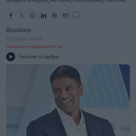
τροφικές αλλεργίες και άλλες ανοσολογικές παθήσεις
Bloomberg
Financial
Times
Bloomberg
27.03.2026 | 09:39
Τελευταία ενημέρωση:9:40 πμ
The
Ακούστε το άρθρο
Wiseman
Room
301
My
Story
Media
Winners
&
Losers
Επι-
θετικά