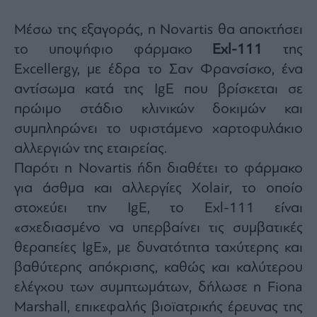
Monocle
Media
Μέσω της εξαγοράς, η Novartis θα αποκτήσει
Lab
το υποψήφιο φάρμακο
Exl-111
της
Excellergy, με έδρα το Σαν Φρανσίσκο, ένα
αντίσωμα κατά της IgE που βρίσκεται σε
Mononews100
πρώιμο στάδιο κλινικών δοκιμών και
συμπληρώνει το υφιστάμενο χαρτοφυλάκιο
αλλεργιών της εταιρείας.
Εγγραφείτε
στο
Παρότι η Novartis ήδη διαθέτει το φάρμακο
Newsletter
για άσθμα και αλλεργίες Xolair, το οποίο
του
mononews.gr
στοχεύει την IgE, το Exl-111 είναι
«σχεδιασμένο να υπερβαίνει τις συμβατικές
θεραπείες IgE», με δυνατότητα ταχύτερης και
βαθύτερης απόκρισης, καθώς και καλύτερου
By
ελέγχου των συμπτωμάτων, δήλωσε η Fiona
submitting
your
Marshall, επικεφαλής βιοϊατρικής έρευνας της
email,
you