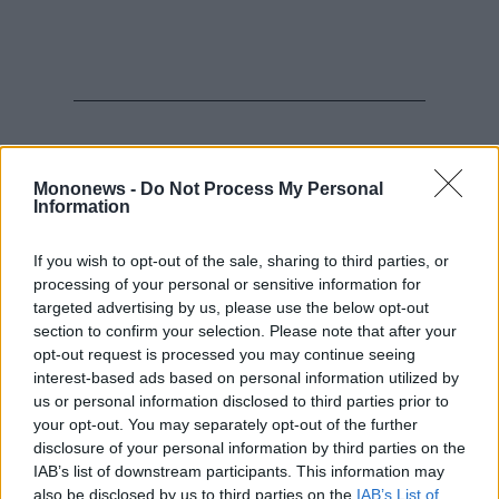
Η εξέλιξη αυτή οδήγησε την εταιρεία να
Mononews -
Do Not Process My Personal
προχωρήσει σε προβλέψεις για την πρώτη
Information
μείωση κερδών εδώ και τουλάχιστον έξι
χρόνια.
If you wish to opt-out of the sale, sharing to third parties, or
Τον Οκτώβριο ανακοίνωσε ένα από τα
processing of your personal or sensitive information for
targeted advertising by us, please use the below opt-out
μεγαλύτερα στοιχήματά της, την εξαγορά της
section to confirm your selection. Please note that after your
Avidity Biosciences Inc. έναντι 12 δισ.
opt-out request is processed you may continue seeing
δολαρίων, ενώ ακολούθησαν και άλλες
interest-based ads based on personal information utilized by
us or personal information disclosed to third parties prior to
συμφωνίες σε φάρμακα για αλλεργικές
your opt-out. You may separately opt-out of the further
παθήσεις και τον καρκίνο του μαστού.
disclosure of your personal information by third parties on the
Διαβάστε επίσης:
IAB’s list of downstream participants. This information may
also be disclosed by us to third parties on the
IAB’s List of