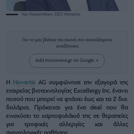
Rumors
ESG
Vas Narasimhan, CEO Novartis
Today
Mononews2030
Άρθρα
Για να μας βλέπεις πιο συχνά στα αποτελέσματα
Συνεντεύξεις
αναζήτησης
Add mononews.gr on Google
Η
Novartis
AG συμφώνησε την εξαγορά της
Les
Bons
εταιρείας βιοτεχνολογίας Excellergy Inc. έναντι
Vivants
ποσού που μπορεί να φτάσει έως και τα 2 δισ.
Auto
δολάρια. Πρόκειται για ένα deal που θα
Life
ενισχύσει το χαρτοφυλάκιό της σε θεραπείες
&
Style
για τροφικές αλλεργίες και άλλες
Υγεία
ανοσολογικές παθήσεις.