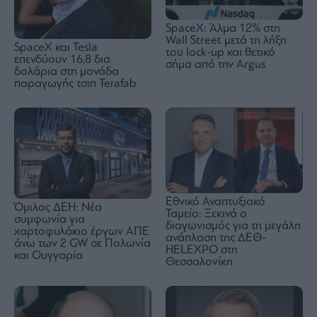
SpaceX: Άλμα 12% στη
Wall Street μετά τη λήξη
SpaceX και Tesla
του lock-up και θετικό
επενδύουν 16,8 δισ.
σήμα από την Argus
δολάρια στη μονάδα
παραγωγής τσιπ Terafab
Εθνικό Αναπτυξιακό
Όμιλος ΔΕΗ: Νέα
Ταμείο: Ξεκινά ο
συμφωνία για
διαγωνισμός για τη μεγάλη
χαρτοφυλάκιο έργων ΑΠΕ
ανάπλαση της ΔΕΘ-
άνω των 2 GW σε Πολωνία
HELEXPO στη
και Ουγγαρία
Θεσσαλονίκη