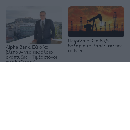
Πετρέλαιο: Στα 83,5
δολάρια το βαρέλι έκλεισε
Alpha Bank: Έξι οίκοι
το Brent
βλέπουν νέο κεφάλαιο
ανάπτυξης – Τιμές στόχοι
έως 5,30 ευρώ
1x
Wall Street: Η αδύναμη
Reuters: Σύντομα μια
αγορά εργασίας έστειλε σε
συμφωνία του Ομάν και
νέο ρεκόρ τον S&P 500 –
του Ιράν για τα Στενά του
Άλμα 15,8% για την SpaceX
Ορμούζ, λέει Αμερικανός