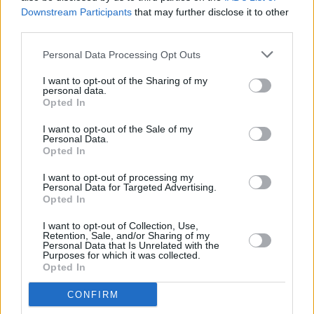
Metlen: Επιβεβαιώνει το guidance για EBITDA
Downstream Participants
that may further disclose it to other
750 εκατ. ευρώ το 2025 – Mεταθέτει για τις
third parties.
9/4 την δημοσίευση των αποτελεσμάτων
Personal Data Processing Opt Outs
I want to opt-out of the Sharing of my
personal data.
Opted In
I want to opt-out of the Sale of my
Personal Data.
Opted In
I want to opt-out of processing my
Personal Data for Targeted Advertising.
Opted In
I want to opt-out of Collection, Use,
Retention, Sale, and/or Sharing of my
Personal Data that Is Unrelated with the
Purposes for which it was collected.
Opted In
CONFIRM