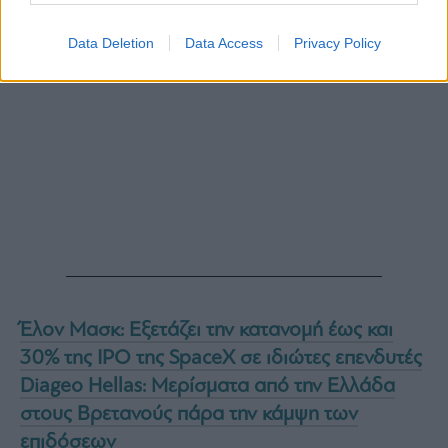
Data Deletion
Data Access
Privacy Policy
Έλον Μασκ: Εξετάζει την κατανομή έως και
30% της IPO της SpaceX σε ιδιώτες επενδυτές
Diageo Hellas: Μερίσματα από την Ελλάδα
στους Βρετανούς πάρα την κάμψη των
επιδόσεων