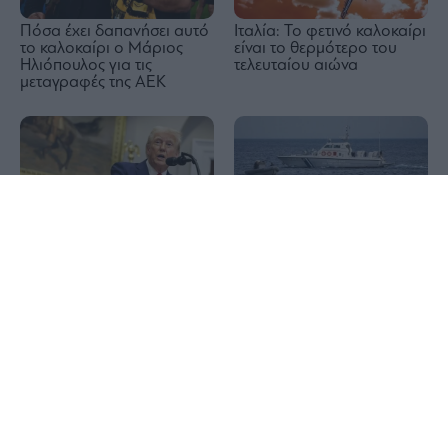
Πόσα έχει δαπανήσει αυτό
Ιταλία: Το φετινό καλοκαίρι
το καλοκαίρι ο Μάριος
είναι το θερμότερο του
Ηλιόπουλος για τις
τελευταίου αιώνα
μεταγραφές της ΑΕΚ
1x
Τραμπ: Ο πόλεμος στο
Δραπετσώνα: Συνελήφθη ο
Ιράν θα τελειώσει σύντομα
πλοίαρχος δεξαμενόπλοιου
για θαλάσσια ρύπανση
στον όρμο Κράκαρη
Σκύρος: Συνελήφθη