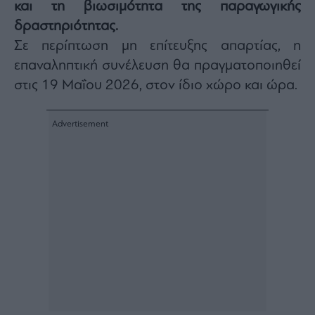
και τη βιωσιμότητα της παραγωγικής
Architecture
δραστηριότητας.
&
Design
Σε περίπτωση μη επίτευξης απαρτίας, η
Fashion
επαναληπτική συνέλευση θα πραγματοποιηθεί
&
στις 19 Μαΐου 2026, στον ίδιο χώρο και ώρα.
Art
Watches
Yachts
Table
For
Two
Μετοχές
Αγορές
Trader's
book