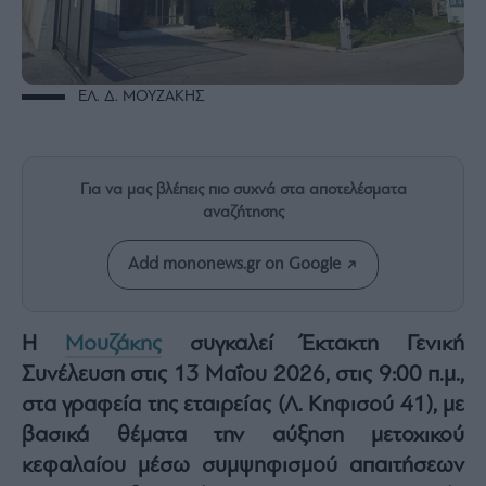
Rumors
ESG
Today
Mononews2030
ΕΛ. Δ. ΜΟΥΖΑΚΗΣ
Άρθρα
Συνεντεύξεις
Για να μας βλέπεις πιο συχνά στα αποτελέσματα
αναζήτησης
Add mononews.gr on Google
Les
Bons
Vivants
Η
Μουζάκης
συγκαλεί Έκτακτη Γενική
Συνέλευση στις 13 Μαΐου 2026, στις 9:00 π.μ.,
Auto
στα γραφεία της εταιρείας (Λ. Κηφισού 41), με
Life
&
βασικά θέματα την αύξηση μετοχικού
Style
κεφαλαίου μέσω συμψηφισμού απαιτήσεων
Υγεία