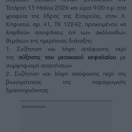
Monocle
Τετάρτη 13 Μαΐου 2026 και ώρα 9:00 π.μ. στα
Media
Lab
γραφεία της έδρας της Εταιρείας, στην Λ.
Κηφισού, αρ. 41, ΤΚ 12242, προκειμένου να
ληφθούν αποφάσεις επί των ακόλουθων
Mononews100
θεμάτων της ημερήσιας διάταξης:
1. Συζήτηση και λήψη απόφασης περί
της
αύξησης του μετοχικού κεφαλαίου
με
Εγγραφείτε
συμψηφισμό απαιτήσεων
στο
2. Συζήτηση και λήψη απόφασης περί της
Newsletter
του
βιωσιμότητας της παραγωγικής
mononews.gr
δραστηριότητας
By
submitting
your
email,
you