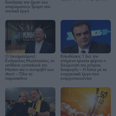
διατάσσει την άρση του
«παγώματος» Τραμπ στα
αιολικά έργα
Ο (πεισματάρης)
Επενδύσεις 1 δισ. την
Ευάγγελος Μυτιληναίος, το
επόμενη τριετία φέρνει η
απίθανο comeback της
διεύρυνση της ρήτρας
Μetlen και η συντριβή των
διαφυγής – Η λίστα με τα
short – Όλο το
ενεργειακά έργα που
παρασκήνιο
ενεργοποιούνται