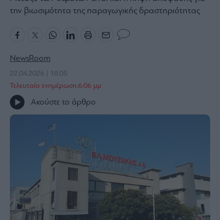
την βιωσιμότητα της παραγωγικής δραστηριότητας
Bloomberg
Financial
Times
NewsRoom
22.04.2026 | 18:05
The
Τελευταία ενημέρωση:6:06 μμ
Wiseman
Ακούστε το άρθρο
Room
301
My
Story
Media
Winners
&
Losers
Επι-
θετικά