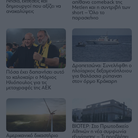
Νησιά, εκθέσεις και
απίθανο comeback της
δημιουργοί που αξίζει να
Μetlen και η συντριβή των
ανακαλύψεις
short – Όλο το
παρασκήνιο
Δραπετσώνα: Συνελήφθη ο
πλοίαρχος δεξαμενόπλοιου
Πόσα έχει δαπανήσει αυτό
για θαλάσσια ρύπανση
το καλοκαίρι ο Μάριος
στον όρμο Κράκαρη
Ηλιόπουλος για τις
μεταγραφές της ΑΕΚ
ΒΙΟΤΕΡ: Στο Πρωτοδικείο
Αθηνών η νέα συμφωνία
Αμερικανικό δικαστήριο
εξυγίανσης – Τι προβλέπει