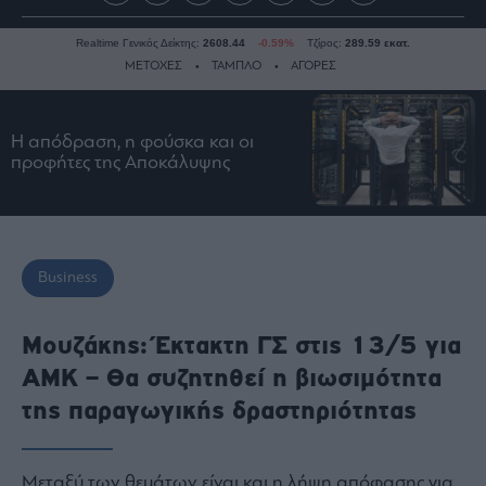
Realtime Γενικός Δείκτης:
2608.44
-0.59%
Τζίρος:
289.59 εκατ.
ΜΕΤΟΧΕΣ
ΤΑΜΠΛΟ
ΑΓΟΡΕΣ
Η απόδραση, η φούσκα και οι
Ειδήσεις
προφήτες της Αποκάλυψης
Οικονομία
Business
Τράπεζες
Ναυτιλία
Business
Real
Estate
Μουζάκης: Έκτακτη ΓΣ στις 13/5 για
Ενέργεια
ΑΜΚ – Θα συζητηθεί η βιωσιμότητα
Πολιτική
της παραγωγικής δραστηριότητας
Πολιτισμός
Κοινωνία
Μεταξύ των θεμάτων είναι και η λήψη απόφασης για
Law