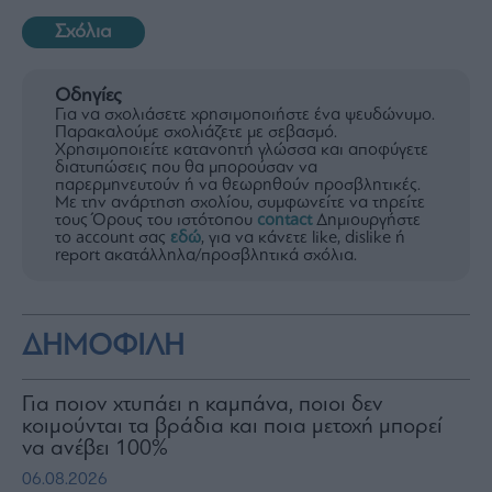
Σχόλια
Οδηγίες
Για να σχολιάσετε χρησιμοποιήστε ένα ψευδώνυμο.
Παρακαλούμε σχολιάζετε με σεβασμό.
Χρησιμοποιείτε κατανοητή γλώσσα και αποφύγετε
διατυπώσεις που θα μπορούσαν να
παρερμηνευτούν ή να θεωρηθούν προσβλητικές.
Με την ανάρτηση σχολίου, συμφωνείτε να τηρείτε
τους Όρους του ιστότοπου
contact
Δημιουργήστε
το account σας
εδώ
, για να κάνετε like, dislike ή
report ακατάλληλα/προσβλητικά σχόλια.
ΔΗΜΟΦΙΛΗ
Για ποιον χτυπάει η καμπάνα, ποιοι δεν
κοιμούνται τα βράδια και ποια μετοχή μπορεί
να ανέβει 100%
06.08.2026