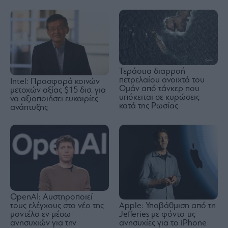
Τεράστια διαρροή
πετρελαίου ανοιχτά του
Intel: Προσφορά κοινών
Ομάν από τάνκερ που
μετοχών αξίας $15 δισ. για
υπόκειται σε κυρώσεις
να αξιοποιήσει ευκαιρίες
κατά της Ρωσίας
ανάπτυξης
OpenAI: Αυστηροποιεί
τους ελέγχους στο νέο της
Apple: Υποβάθμιση από τη
μοντέλο εν μέσω
Jefferies με φόντο τις
ανησυχιών για την
ανησυχίες για το iPhone