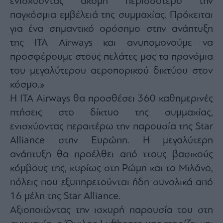
ενισχύοντας ακόμη περισσότερο την
agree
to
παγκόσμια εμβέλειά της συμμαχίας. Πρόκειται
our
Terms
για ένα σημαντικό ορόσημο στην ανάπτυξη
and
Privacy
της ITA Airways και ανυπομονούμε να
Notice.
You
can
προσφέρουμε στους πελάτες μας τα προνόμια
opt
out
του μεγαλύτερου αεροπορικού δικτύου στον
at
any
κόσμο.»
time.
This
site
Η ITA Airways θα προσθέσει 360 καθημερινές
is
protected
πτήσεις στο δίκτυο της συμμαχίας,
by
reCAPTCHA
ενισχύοντας περαιτέρω την παρουσία της Star
and
the
Google
Alliance στην Ευρώπη. Η μεγαλύτερη
Privacy
Policy
ανάπτυξη θα προέλθει από ττους βασικούς
and
Terms
κόμβους της, κυρίως στη Ρώμη και το Μιλάνο,
of
Service
apply.
πόλεις που εξυπηρετούνται ήδη συνολικά από
16 μέλη της Star Alliance.
ότητα
Αξιοποιώντας την ισχυρή παρουσία του στη
ι
ίες