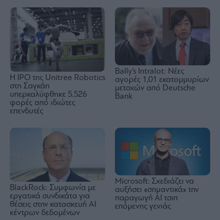
Bally’s Intralot: Νέες
Η IPO της Unitree Robotics
αγορές 1,01 εκατομμυρίων
στη Σαγκάη
μετοχών από Deutsche
υπερκαλύφθηκε 5.526
Bank
φορές από ιδιώτες
επενδυτές
Microsoft: Σχεδιάζει να
BlackRock: Συμφωνία με
αυξήσει «σημαντικά» την
εργατικά συνδικάτα για
παραγωγή AI τσιπ
θέσεις στην κατασκευή AI
επόμενης γενιάς
κέντρων δεδομένων