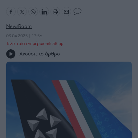
Bloomberg
Financial
Times
NewsRoom
03.04.2025 | 17:56
Τελευταία ενημέρωση:5:58 μμ
The
Ακούστε το άρθρο
Wiseman
Room
301
My
Story
Media
Winners
&
Losers
Επι-
θετικά