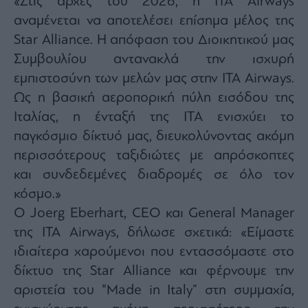
«Στις αρχές του 2026, η ITA Airways
Monocle
Media
αναμένεται να αποτελέσει επίσημα μέλος της
Lab
Star Alliance. Η απόφαση του Διοικητικού μας
Συμβουλίου αντανακλά την ισχυρή
εμπιστοσύνη των μελών μας στην ITA Airways.
Mononews100
Ως η βασική αεροπορική πύλη εισόδου της
Ιταλίας, η ένταξή της ΙΤΑ ενισχύει το
παγκόσμιο δίκτυό μας, διευκολύνοντας ακόμη
Εγγραφείτε
περισσότερους ταξιδιώτες με απρόσκοπτες
στο
και συνδεδεμένες διαδρομές σε όλο τον
Newsletter
του
κόσμο.»
mononews.gr
Ο Joerg Eberhart, CEO και General Manager
της ITA Airways, δήλωσε σχετικά: «Είμαστε
ιδιαίτερα χαρούμενοι που εντασσόμαστε στο
δίκτυο της Star Alliance και φέρνουμε την
By
submitting
αριστεία του “Made in Italy” στη συμμαχία,
your
email,
you