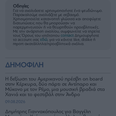
Οδηγίες
Για να σχολιάσετε χρησιμοποιήστε ένα ψευδώνυμο.
Παρακαλούμε σχολιάζετε με σεβασμό.
Χρησιμοποιείτε κατανοητή γλώσσα και αποφύγετε
διατυπώσεις που θα μπορούσαν να
παρερμηνευτούν ή να θεωρηθούν προσβλητικές.
Με την ανάρτηση σχολίου, συμφωνείτε να τηρείτε
τους Όρους του ιστότοπου
contact
Δημιουργήστε
το account σας
εδώ
, για να κάνετε like, dislike ή
report ακατάλληλα/προσβλητικά σχόλια.
ΔΗΜΟΦΙΛΗ
H δεξίωση του Αμερικανού πρέσβη on board
στην Κέρκυρα, δύο πάρτι σε Αντίπαρο και
Μύκονο με τον Ρέμο, μια μουσική βραδιά στα
Χανιά και το φεστιβάλ στην Άνδρο
09.08.2026
Δημήτρης Γιαννακόπουλος για Βαγγέλη