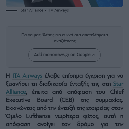
Rumors
Star Alliance - ΙΤΑ Airways
ESG
Today
Mononews2030
Άρθρα
Για να μας βλέπεις πιο συχνά στα αποτελέσματα
αναζήτησης
Συνεντεύξεις
Add mononews.gr on Google
Η
ITA Airways
έλαβε επίσημα έγκριση για να
Les
ξεκινήσει τη διαδικασία ένταξής της στη
Star
Bons
Vivants
Alliance
, έπειτα από απόφαση του Chief
Auto
Executive Board (CEB) της συμμαχίας.
Life
Εκκινώντας από την ένταξή της εταιρείας στον
&
Όμιλο Lufthansa νωρίτερα φέτος, αυτή η
Style
απόφαση ανοίγει τον δρόμο για την
Υγεία