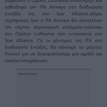
συμμαχία, ο Όμιλος Lufthansa υποστηρίζει και
ας
καθοδηγεί την ITA Airways στη διαδικασία
οι
ήσης
ένταξής της στη Star Alliance.«Είμαι
περήφανος που η ITA Airways θα αποτελέσει
4
την πέμπτη αεροπορική «εταιρεία-πυλώνα»
news.gr
ghts
του Ομίλου Lufthansa που εντάσσεται στη
rved
Star Alliance. Ως οι μέντορες της ΙΤΑ στη
διαδικασία ένταξης, θα κάνουμε το μέγιστο
δυνατό για να διασφαλίσουμε μια ομαλή και
ταχεία ενσωμάτωση.