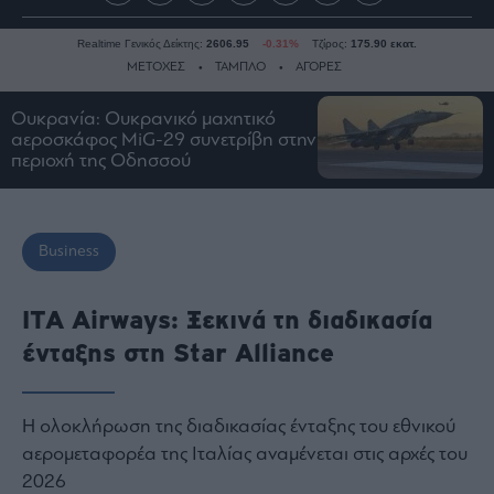
Realtime Γενικός Δείκτης:
2606.95
-0.31%
Τζίρος:
175.90 εκατ.
ΜΕΤΟΧΕΣ
ΤΑΜΠΛΟ
ΑΓΟΡΕΣ
Ουκρανία: Ουκρανικό μαχητικό
αεροσκάφος MiG-29 συνετρίβη στην
Ειδήσεις
περιοχή της Οδησσού
Οικονομία
Business
Τράπεζες
Business
Ναυτιλία
Real
ΙΤΑ Airways: Ξεκινά τη διαδικασία
Estate
ένταξης στη Star Alliance
Ενέργεια
Πολιτική
Η ολοκλήρωση της διαδικασίας ένταξης του εθνικού
Πολιτισμός
αερομεταφορέα της Ιταλίας αναμένεται στις αρχές του
Κοινωνία
2026
Law