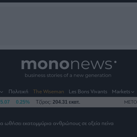
nt
t
t
Πολιτική
The Wiseman
Les Bons Vivants
Markets
5.07
0.25%
Τζίρος:
204.31 εκατ.
ΜΕΤΟ
να ωθήσει εκατομμύρια ανθρώπους σε οξεία πείνα
το