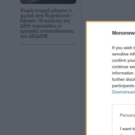
Χωρίς ενεργό μέτωπο η
φωτιά στην Κεφαλονιά –
Κάηκαν 18 κολώνες της
ΔΕΗ, πυρετώδεις οι
εργασίες αποκατάστασης
Mononew
του ΔΕΔΔΗΕ
If you wish 
sensitive in
confirm you
continue se
information 
further disc
participants
Downstream 
Persona
I want t