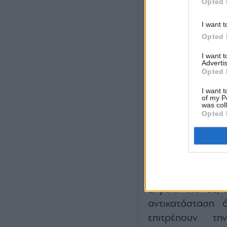
Opted 
I want t
Opted 
I want 
Advertis
Opted 
I want t
of my P
was col
Opted 
Αξιοσημείωτο είν
αλυσίδων κα
ρευματοκλοπών ξ
ελέγχθηκαν, κάτ
χαρακτήρα του φα
Σημειώνεται δε,
αντικατάσταση 
επιτρέπουν τη