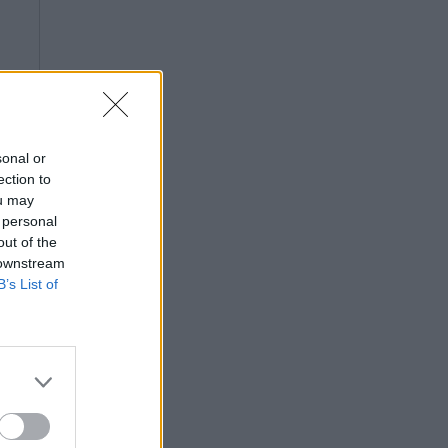
sonal or
ection to
ou may
 personal
out of the
 downstream
B’s List of