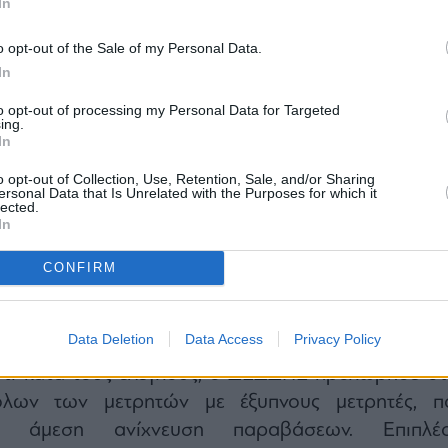
In
o opt-out of the Sale of my Personal Data.
In
to opt-out of processing my Personal Data for Targeted
ing.
In
o opt-out of Collection, Use, Retention, Sale, and/or Sharing
ersonal Data that Is Unrelated with the Purposes for which it
lected.
In
αι το γεγονός ότι σε ορισμένες περιπτώσεις γνωστ
ταστημάτων, το ποσοστό διαπιστωμέν
CONFIRM
επέρασε το 50% επί του αριθμού των παροχών π
ι που καταδεικνύει τον εν δυνάμει συστηματι
Data Deletion
Data Access
Privacy Policy
ινομένου σε τέτοιες περιπτώσεις.
 ότι κατά τους ελέγχους, ο ΔΕΔΔΗΕ προχώρησε στ
όλων των μετρητών με έξυπνους μετρητές, π
ν άμεση ανίχνευση παραβάσεων. Επιπλέο