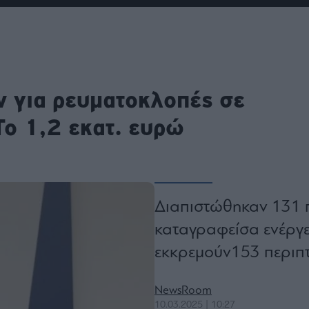
ου
r
ail,
 για ρευματοκλοπές σε
s and
n opt
te is
Το 1,2 εκατ. ευρώ
CHA
acy
rvice
Διαπιστώθηκαν 131 πε
καταγραφείσα ενέργε
εκκρεμούν153 περιπτ
NewsRoom
10.03.2025 | 10:27