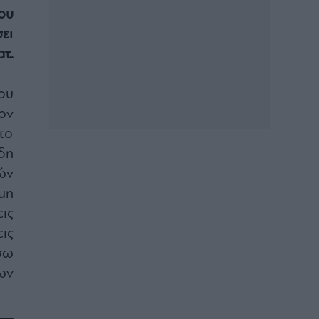
ου
ει
τ.
ου
ον
το
δη
ών
μη
ις
ις
σω
ων