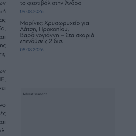
ων
το φεστιβάλ στην Άνδρο
κή
09.08.2026
ας
Μαρίνες: Χρυσωρυχείο για
ο,
Λάτση, Προκοπίου,
Βαρδινογιάννη – Στα σκαριά
αι
επενδύσεις 2 δισ.
ης
08.08.2026
ης
ων
Ε,
ει
νο
ές
αι
λ.