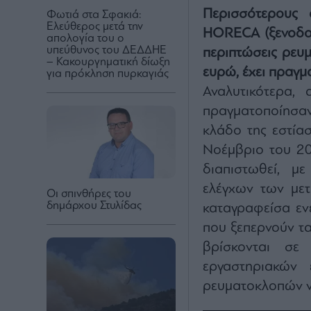
Περισσότερους 
Φωτιά στα Σφακιά:
Ελεύθερος μετά την
HORECA (ξενοδοχε
απολογία του ο
υπεύθυνος του ΔΕΔΔΗΕ
περιπτώσεις ρευμ
– Κακουργηματική δίωξη
ευρώ, έχει πραγμ
για πρόκληση πυρκαγιάς
Αναλυτικότερα,
πραγματοποίησα
κλάδο της εστία
Νοέμβριο του 20
διαπιστωθεί, μ
ελέγχων των μετ
Οι σπινθήρες του
δημάρχου Στυλίδας
καταγραφείσα ενέ
που ξεπερνούν τα
βρίσκονται σε 
εργαστηριακών 
ρευματοκλοπών να