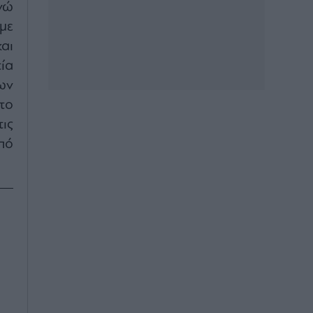
νώ
με
αι
ία
ων
το
ις
πό