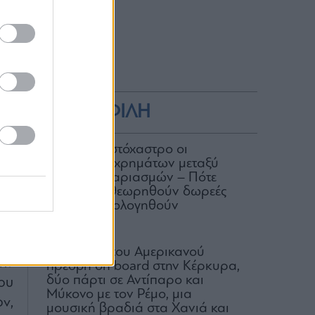
ΔΗΜΟΦΙΛΗ
ΑΑΔΕ: Στο στόχαστρο οι
μεταφορές χρημάτων μεταξύ
ών
κοινών λογαριασμών – Πότε
ων
μπορεί να θεωρηθούν δωρεές
ου
και να φορολογηθούν
κό
07.08.2026
H δεξίωση του Αμερικανού
ην
πρέσβη on board στην Κέρκυρα,
δύο πάρτι σε Αντίπαρο και
ου
Μύκονο με τον Ρέμο, μια
ν,
μουσική βραδιά στα Χανιά και