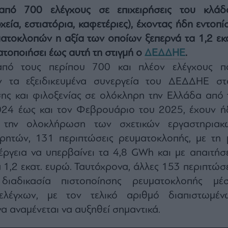
από 700 ελέγχους σε επιχειρήσεις του κλάδ
ία, εστιατόρια, καφετέριες), έχοντας ήδη εντοπίσ
ατοκλοπών η αξία των οποίων ξεπερνά τα 1,2 εκα
ατοποιήσει έως αυτή τη στιγμή ο
ΔΕΔΔΗΕ
.
 από τους περίπου 700 και πλέον ελέγχους π
ν τα εξειδικευμένα συνεργεία του ΔΕΔΔΗΕ στ
σης και φιλοξενίας σε ολόκληρη την Ελλάδα από 
24 έως και τον Φεβρουάριο του 2025, έχουν ή
ε την ολοκλήρωση των σχετικών εργαστηριακ
ρητών, 131 περιπτώσεις ρευματοκλοπής, με τη 
ργεια να υπερβαίνει τα 4,8 GWh και με απαιτήσε
 1,2 εκατ. ευρώ. Ταυτόχρονα, άλλες 153 περιπτώσε
διαδικασία πιστοποίησης ρευματοκλοπής μέ
ελέγχων, με τον τελικό αριθμό διαπιστωμέν
 αναμένεται να αυξηθεί σημαντικά.