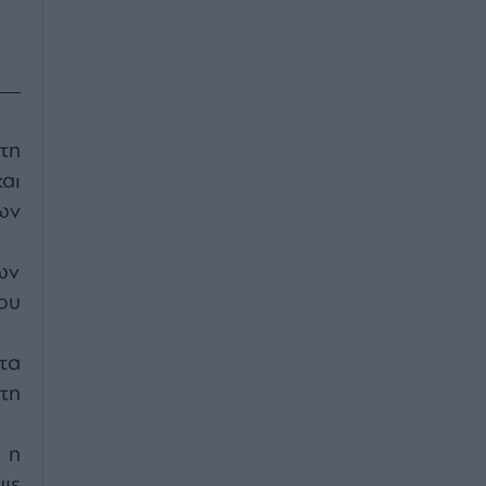
τη
αι
ων
ων
ου
τα
τη
 η
ψε