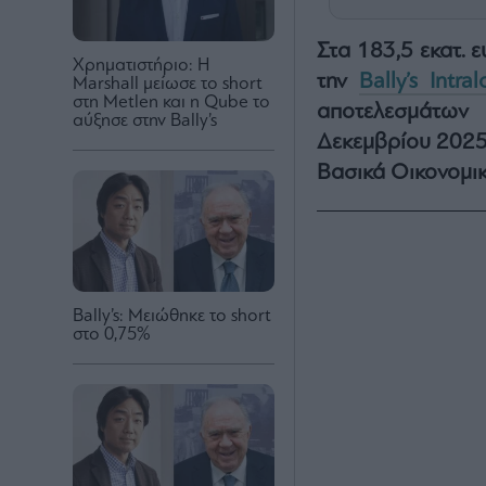
Στα 183,5 εκατ.
Χρηματιστήριο: Η
την
Bally’s Intral
Marshall μείωσε το short
στη Metlen και η Qube το
αποτελεσμάτων
αύξησε στην Bally’s
Δεκεμβρίου 2025
Βασικά Οικονομι
Bally’s: Μειώθηκε το short
στο 0,75%