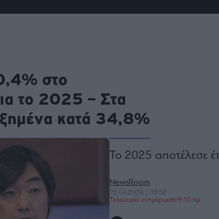
ου
r
ail,
s and
40,4% στο
n opt
te is
CHA
α το 2025 – Στα
acy
rvice
υξημένα κατά 34,8%
Το 2025 αποτέλεσε έτο
NewsRoom
20.04.2026 | 08:52
Τελευταία ενημέρωση:9:10 πμ