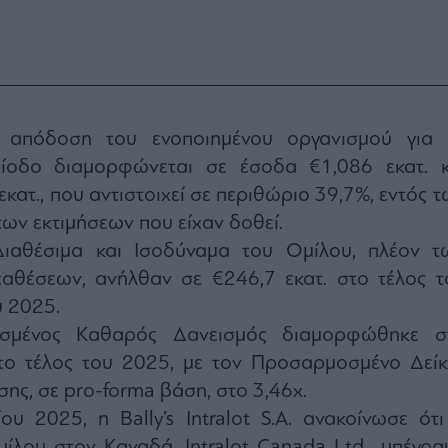
απόδοση του ενοποιημένου οργανισμού για 
ίοδο διαμορφώνεται σε έσοδα €1,086 εκατ. κ
κατ., που αντιστοιχεί σε περιθώριο 39,7%, εντός τ
ων εκτιμήσεων που είχαν δοθεί.
Διαθέσιμα και Ισοδύναμα του Ομίλου, πλέον τ
αθέσεων, ανήλθαν σε €246,7 εκατ. στο τέλος τ
 2025.
μένος Καθαρός Δανεισμός διαμορφώθηκε σ
στο τέλος του 2025, με τον Προσαρμοσμένο Δείκ
ς, σε pro-forma βάση, στo 3,46x.
ου 2025, η Bally’s Intralot S.A. ανακοίνωσε ότι
ίλου στον Καναδά, Intralot Canada Ltd., υπέγρα