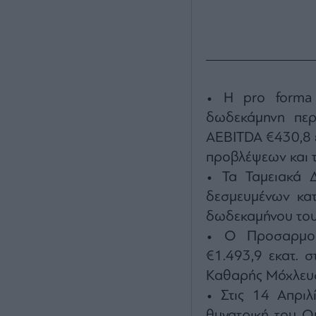
• Η pro forma 
δωδεκάμηνη περ
AEBITDA €430,8 ε
προβλέψεων και τ
• Τα Ταμειακά 
δεσμευμένων κατ
δωδεκαμήνου του
• Ο Προσαρμοσ
€1.493,9 εκατ. 
Καθαρής Μόχλευση
• Στις 14 Απριλί
θυγατρική του Ομ