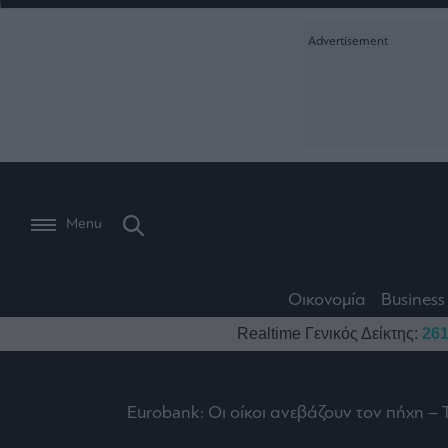
Ειδήσεις
Creative Conte
Οικονομία
The
Μετοχές
Branded Conten
Wiseman
Les
Business
Αγορές
Reports &
Bons
Room
Branded Conten
Vivants
301
Calendar
Τράπεζες
Trader's
book
Auto
My
Monocle Media
Menu
Ναυτιλία
Story
Lab
Buy-
Life
Hold-
Real
&
Media
Sell
Estate
Style
Οικονομία
Business
Winners
The
Ενέργεια
Realtime Γενικός Δείκτης:
261
Υγεία
Mononews100
&
Value
Losers
Investor
Πολιτική
Architecture
&
Επι-
Crypto
Design
Eurobank: Οι οίκοι ανεβάζουν τον πήχη – 
Πολιτισμός
θετικά
Χρηματιστηριακές
Εγγραφείτε σ