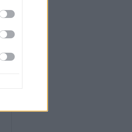
’s
τ.
το
ης
ενη
ας
ιο
ου