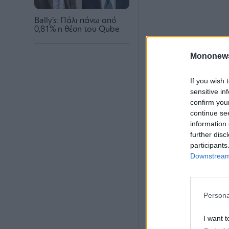
Bally’s: Πάλι πάνω από
0,81% η θέση του Qube
Mononew
If you wish 
sensitive in
confirm you
continue se
information 
further disc
participants
Downstream 
Persona
I want t
• Έσοδα Ομίλου