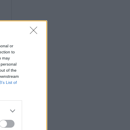
sonal or
ection to
ou may
 personal
out of the
 downstream
B’s List of
25