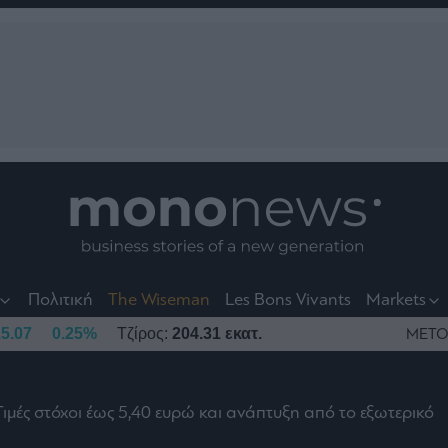
nt
t
t
Πολιτική
The Wiseman
Les Bons Vivants
Markets
5.07
0.25%
Τζίρος:
204.31 εκατ.
ΜΕΤΟ
Τιμές στόχοι έως 5,40 ευρώ και ανάπτυξη από το εξωτερικό
το