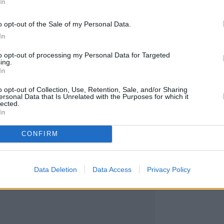
In
ια βάση), ως αποτέλεσμα της εξαγοράς της Bally
eractive στο Δ’ τρίμηνο του 2025.
o opt-out of the Sale of my Personal Data.
 EBITDA (ΑΕΒΙΤDA) για το 2025 στα €183,5 εκα
In
ια βάση), με το περιθώριο να διαμορφώνεται σ
to opt-out of processing my Personal Data for Targeted
ing.
In
ωβρίου, η Intralot S.A. ολοκλήρωσε την εξαγορά τ
onal Interactive (BII) έναντι €2,7 δις., αποτελούμ
o opt-out of Collection, Use, Retention, Sale, and/or Sharing
ersonal Data that Is Unrelated with the Purposes for which it
«νέες μετοχές εισφοράς εις είδος», δημιουργώντ
lected.
In
αλύτερες εισηγμένες εταιρείες στο Χρηματιστήρ
CONFIRM
ς BII προσέθεσε €167,1 εκατ. στα Έσοδα του Ομίλ
στο AEBITDA (40,1% περιθώριο AEBITDA).
Data Deletion
Data Access
Privacy Policy