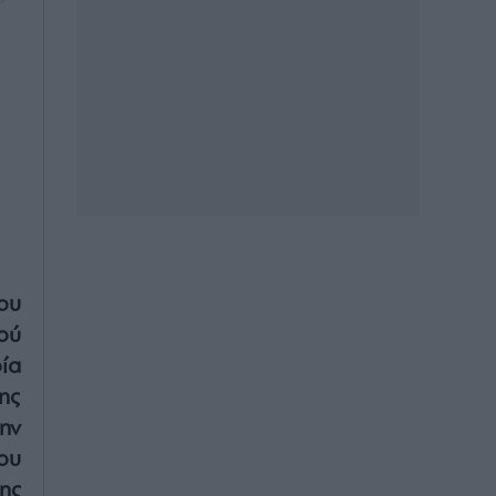
ου
ού
ία
της
ην
ου
ης