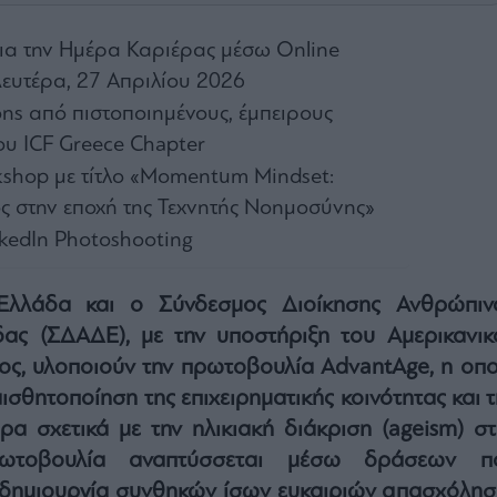
ια την Ημέρα Καριέρας μέσω Online
ευτέρα, 27 Απριλίου 2026
ons από πιστοποιημένους, έμπειρους
ου ICF Greece Chapter
shop με τίτλο «Momentum Mindset:
ος στην εποχή της Τεχνητής Νοημοσύνης»
nkedIn Photoshooting
λλάδα και ο Σύνδεσμος Διοίκησης Ανθρώπιν
ας (ΣΔΑΔΕ), με την υποστήριξη του Αμερικανικ
ος, υλοποιούν την πρωτοβουλία AdvantAge, η οπο
ισθητοποίηση της επιχειρηματικής κοινότητας και 
ρα σχετικά με την ηλικιακή διάκριση (ageism) στ
ωτοβουλία αναπτύσσεται μέσω δράσεων π
δημιουργία συνθηκών ίσων ευκαιριών απασχόλησ