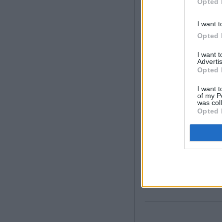
Opted 
I want t
Opted 
I want 
Advertis
Opted 
I want t
of my P
was col
Opted 