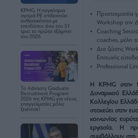
KPMG: Η παγκόσμια
Προετοιμασία γ
αγορά PE επιδεικνύει
ανθεκτικότητα με
Workshop την Δ
επενδύσεις άνω του $1
Coaching Sessi
τρισ. το πρώτο εξάμηνο
του 2026
coaches, μέλη τ
Δια ζώσης Work
Επιτυχής είσοδ
Professional Li
Η KPMG στην Ε
Το Advisory Graduate
Δυναμικού Ελλάδ
Recruitment Program
2026 της KPMG για νέους
Κολλεγίου Ελλάδ
επαγγελματίες μόλις
ξεκίνησε!
στοχεύει στην ευα
κοινωνίας ευρύτε
εργασία. Η πρ
συμβάλλουν στη 