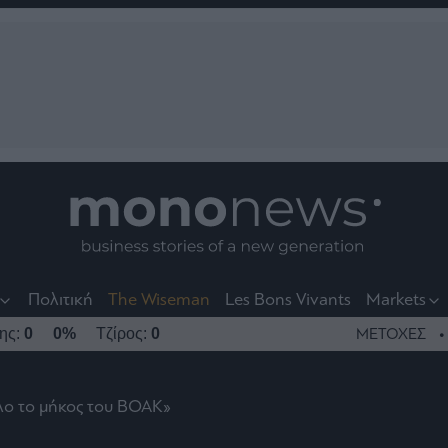
nt
t
t
Πολιτική
The Wiseman
Les Bons Vivants
Markets
της:
0
0%
Τζίρος:
0
ΜΕΤΟΧΕΣ
λο το μήκος του ΒΟΑΚ»
το