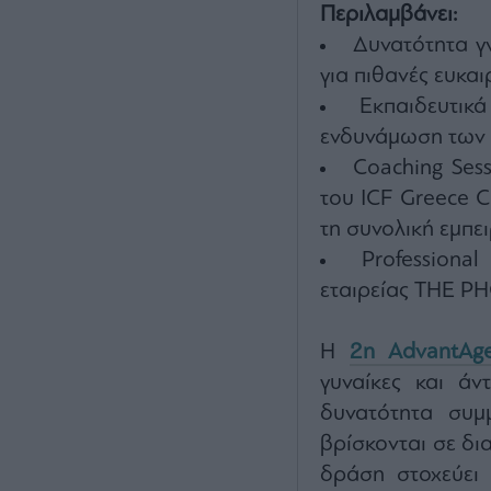
Περιλαμβάνει:
Δυνατότητα γ
για πιθανές ευκα
Εκπαιδευτικ
ενδυνάμωση των
Coaching Sess
του ICF Greece C
τη συνολική εμπε
Professiona
εταιρείας THE
Η
2η AdvantAg
γυναίκες και ά
δυνατότητα συμ
βρίσκονται σε δι
δράση στοχεύει 