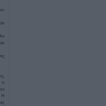
ων
αι
λη
αι
ης
ς,
 η
ου
 Η
ας