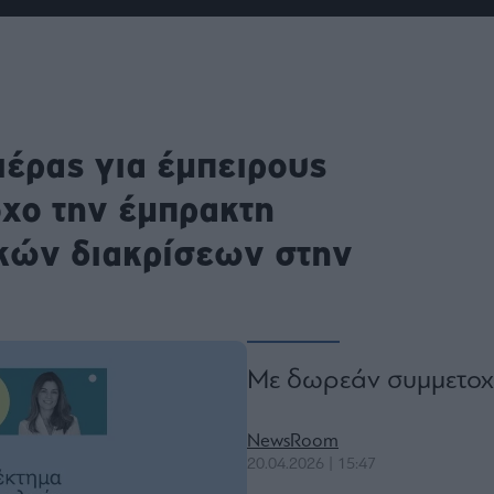
ου
r
ail,
έρας για έμπειρους
s and
n opt
te is
χο την έμπρακτη
CHA
acy
rvice
κών διακρίσεων στην
Mε δωρεάν συμμετο
NewsRoom
20.04.2026 | 15:47