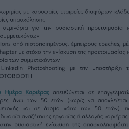
νωριμίας με κορυφαίες εταιρείες διαφόρων κλάδ
ιρίες απασχόλησης
ά σεμινάρια για την ουσιαστική προετοιμασία κ
 συμμετεχόντων
ions από πιστοποιημένους, έμπειρους coaches, μέ
hapter με στόχο την ενίσχυση της προετοιμασίας κ
ιρία των συμμετεχόντων
l LinkedIn Photoshooting με την υποστήριξη τ
 PHOTOBOOTH
e Ημέρα Καριέρας
απευθύνεται σε επαγγελματίε
ντρες άνω των 50 ετών (χωρίς να αποκλείεται
μετοχής και σε άτομα κάτω των 50 ετών), π
αδικασία αναζήτησης εργασίας ή αλλαγής καριέρας.
στην ουσιαστική ενίσχυση της απασχολησιμότητ