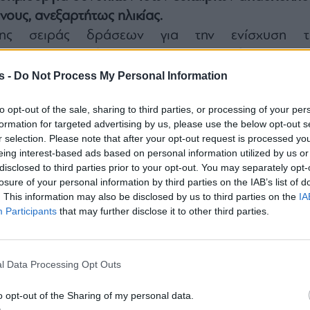
νους, ανεξαρτήτως ηλικίας.
της σειράς δράσεων για την ενίσχυση τ
ς και τη στήριξη επαγγελματιών που βρίσκονται 
τάβαση, διοργανώνεται για δεύτερη συνεχή χρονιά
s -
Do Not Process My Personal Information
α Καριέρας
, με
δωρεάν συμμετοχή
, την
Τετάρτη
to opt-out of the sale, sharing to third parties, or processing of your per
ό τις 13:00 έως τις 19:00, στην OTE Academy σ
formation for targeted advertising by us, please use the below opt-out s
r selection. Please note that after your opt-out request is processed y
eing interest-based ads based on personal information utilized by us or
disclosed to third parties prior to your opt-out. You may separately opt-
losure of your personal information by third parties on the IAB’s list of
. This information may also be disclosed by us to third parties on the
IA
Participants
that may further disclose it to other third parties.
l Data Processing Opt Outs
o opt-out of the Sharing of my personal data.