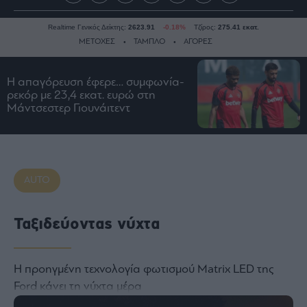
Realtime Γενικός Δείκτης:
2623.91
-0.18%
Τζίρος:
275.41 εκατ.
ΜΕΤΟΧΕΣ
ΤΑΜΠΛΟ
ΑΓΟΡΕΣ
Η απαγόρευση έφερε… συμφωνία-
Ειδήσεις
ρεκόρ με 23,4 εκατ. ευρώ στη
Μάντσεστερ Γιουνάιτεντ
Οικονομία
Business
Τράπεζες
Ναυτιλία
AUTO
Real
Estate
Ταξιδεύοντας νύχτα
Ενέργεια
Πολιτική
Πολιτισμός
Η προηγμένη τεχνολογία φωτισμού Matrix LED της
Κοινωνία
Ford κάνει τη νύχτα μέρα
Law