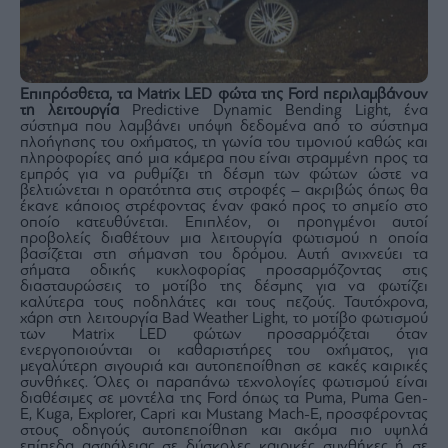
Επιπρόσθετα, τα Matrix LED φώτα της Ford περιλαμβάνουν
τη λειτουργία
Predictive Dynamic Bending Light, ένα
σύστημα που λαμβάνει υπόψη δεδομένα από το σύστημα
πλοήγησης του οχήματος, τη γωνία του τιμονιού καθώς και
πληροφορίες από μια κάμερα που είναι στραμμένη προς τα
εμπρός για να ρυθμίζει τη δέσμη των φώτων ώστε να
βελτιώνεται η ορατότητα στις στροφές – ακριβώς όπως θα
έκανε κάποιος στρέφοντας έναν φακό προς το σημείο στο
οποίο κατευθύνεται. Επιπλέον, οι προηγμένοι αυτοί
προβολείς διαθέτουν μια λειτουργία φωτισμού η οποία
βασίζεται στη σήμανση του δρόμου. Αυτή ανιχνεύει τα
σήματα οδικής κυκλοφορίας προσαρμόζοντας στις
διασταυρώσεις το μοτίβο της δέσμης για να φωτίζει
καλύτερα τους ποδηλάτες και τους πεζούς. Ταυτόχρονα,
χάρη στη λειτουργία Bad Weather Light, το μοτίβο φωτισμού
των Matrix LED φώτων προσαρμόζεται όταν
ενεργοποιούνται οι καθαριστήρες του οχήματος, για
μεγαλύτερη σιγουριά και αυτοπεποίθηση σε κακές καιρικές
συνθήκες. Όλες οι παραπάνω τεχνολογίες φωτισμού είναι
διαθέσιμες σε μοντέλα της Ford όπως τα Puma, Puma Gen-
E, Kuga, Explorer, Capri και Mustang Mach-E, προσφέροντας
στους οδηγούς αυτοπεποίθηση και ακόμα πιο υψηλά
επίπεδα ασφάλειας σε δύσκολες καιρικές συνθήκες ή σε