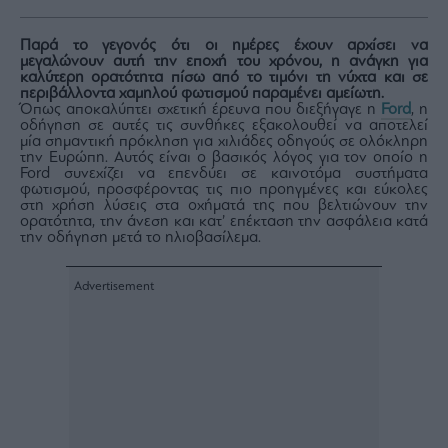
Rumors
ESG
Παρά το γεγονός ότι οι ημέρες έχουν αρχίσει να
Today
μεγαλώνουν αυτή την εποχή του χρόνου, η ανάγκη για
καλύτερη ορατότητα πίσω από το τιμόνι τη νύχτα και σε
Mononews2030
περιβάλλοντα χαμηλού φωτισμού παραμένει αμείωτη.
Όπως αποκαλύπτει σχετική έρευνα που διεξήγαγε η
Ford
, η
Άρθρα
οδήγηση σε αυτές τις συνθήκες εξακολουθεί να αποτελεί
μία σημαντική πρόκληση για χιλιάδες οδηγούς σε ολόκληρη
Συνεντεύξεις
την Ευρώπη. Αυτός είναι ο βασικός λόγος για τον οποίο η
Ford συνεχίζει να επενδύει σε καινοτόμα συστήματα
φωτισμού, προσφέροντας τις πιο προηγμένες και εύκολες
στη χρήση λύσεις στα οχήματά της που βελτιώνουν την
ορατότητα, την άνεση και κατ’ επέκταση την ασφάλεια κατά
την οδήγηση μετά το ηλιοβασίλεμα.
Les
Bons
Vivants
Auto
Life
&
Style
Υγεία