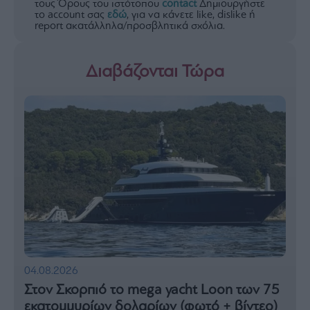
τους Όρους του ιστότοπου
contact
Δημιουργήστε
το account σας
εδώ
, για να κάνετε like, dislike ή
report ακατάλληλα/προσβλητικά σχόλια.
Διαβάζονται Τώρα
04.08.2026
Στον Σκορπιό το mega yacht Loon των 75
εκατομμυρίων δολαρίων (φωτό + βίντεο)