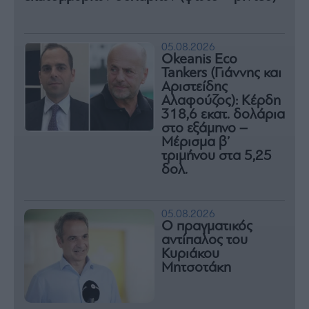
05.08.2026
Okeanis Eco
Tankers (Γιάννης και
Αριστείδης
Αλαφούζος): Κέρδη
318,6 εκατ. δολάρια
στο εξάμηνο –
Μέρισμα β’
τριμήνου στα 5,25
δολ.
05.08.2026
Ο πραγματικός
αντίπαλος του
Κυριάκου
Μητσοτάκη