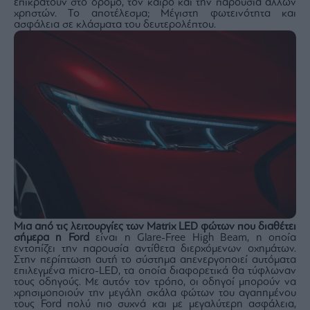
επικρατούν στο δρόμο, τον καιρό και την παρουσία άλλων
Monocle
χρηστών. Το αποτέλεσμα; Μέγιστη φωτεινότητα και
Media
ασφάλεια σε κλάσματα του δευτερολέπτου.
Lab
Mononews100
Εγγραφείτε
στο
Newsletter
του
mononews.gr
Μια από τις λειτουργίες των Matrix LED φώτων που διαθέτει
σήμερα η Ford
είναι η Glare-Free High Beam, η οποία
εντοπίζει την παρουσία αντίθετα διερχόμενων οχημάτων.
Στην περίπτωση αυτή το σύστημα απενεργοποιεί αυτόματα
επιλεγμένα micro-LED, τα οποία διαφορετικά θα τύφλωναν
By
τους οδηγούς. Με αυτόν τον τρόπο, οι οδηγοί μπορούν να
submitting
χρησιμοποιούν την μεγάλη σκάλα φώτων του αγαπημένου
your
email,
τους Ford πολύ πιο συχνά και με μεγαλύτερη ασφάλεια,
you