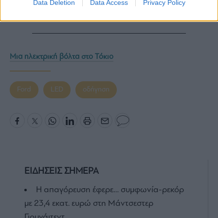
Data Deletion
Data Access
Privacy Policy
Μια ηλεκτρική βόλτα στο Τόκιο
Ford
LED
οδήγηση
ΕΙΔΗΣΕΙΣ ΣΗΜΕΡΑ
Η απαγόρευση έφερε… συμφωνία-ρεκόρ
με 23,4 εκατ. ευρώ στη Μάντσεστερ
Γιουνάιτεντ