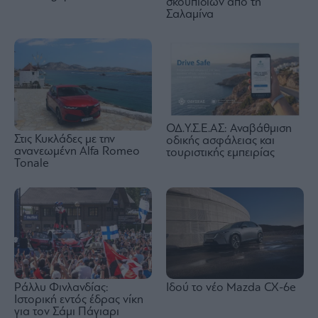
σκουπιδιών από τη
Σαλαμίνα
ΟΔ.Υ.Σ.Ε.ΑΣ: Αναβάθμιση
Στις Κυκλάδες με την
οδικής ασφάλειας και
ανανεωμένη Alfa Romeo
τουριστικής εμπειρίας
Tonale
Ράλλυ Φινλανδίας:
Ιδού το νέο Mazda CX-6e
Ιστορική εντός έδρας νίκη
για τον Σάμι Πάγιαρι