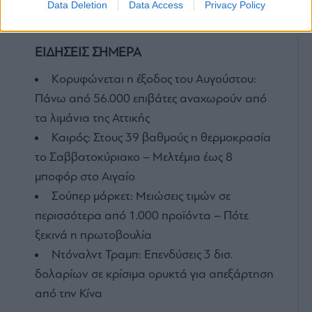
Data Deletion
Data Access
Privacy Policy
ΕΙΔΗΣΕΙΣ ΣΗΜΕΡΑ
Κορυφώνεται η έξοδος του Αυγούστου:
Πάνω από 56.000 επιβάτες αναχωρούν από
τα λιμάνια της Αττικής
Καιρός: Στους 39 βαθμούς η θερμοκρασία
το Σαββατοκύριακο – Μελτέμια έως 8
μποφόρ στο Αιγαίο
Σούπερ μάρκετ: Μειώσεις τιμών σε
περισσότερα από 1.000 προϊόντα – Πότε
ξεκινά η πρωτοβουλία
Ντόναλντ Τραμπ: Επενδύσεις 3 δισ.
δολαρίων σε κρίσιμα ορυκτά για απεξάρτηση
από την Κίνα