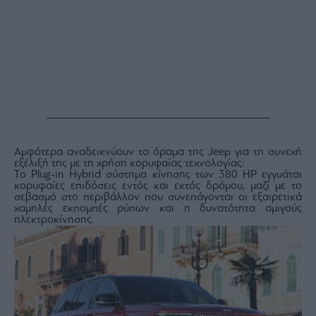
agree
to
our
Terms
and
Privacy
Notice.
You
can
opt
out
at
any
time.
This
site
is
Αμφότερα αναδεικνύουν το όραμα της Jeep για τη συνεχή
protected
by
εξέλιξή της με τη χρήση κορυφαίας τεχνολογίας:
reCAPTCHA
Το Plug-in Hybrid σύστημα κίνησης των 380 HP εγγυάται
and
κορυφαίες επιδόσεις εντός και εκτός δρόμου, μαζί με το
the
Google
σεβασμό στο περιβάλλον που συνεπάγονται οι εξαιρετικά
Privacy
χαμηλές εκπομπές ρύπων και η δυνατότητα αμιγούς
Policy
ηλεκτροκίνησης.
and
Terms
of
Service
apply.
ότητα
ι
ίες