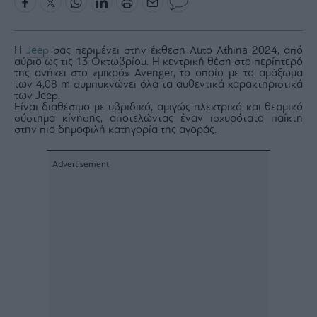
Rumors
ESG
Today
Η
Jeep
σας περιμένει στην έκθεση Auto Athina 2024, από
Mononews2030
αύριο ως τις 13 Οκτωβρίου. Η κεντρική θέση στο περίπτερό
της ανήκει στο «μικρό» Avenger, το οποίο με το αμάξωμα
Άρθρα
των 4,08 m συμπυκνώνει όλα τα αυθεντικά χαρακτηριστικά
των Jeep.
Συνεντεύξεις
Είναι διαθέσιμο με υβριδικό, αμιγώς ηλεκτρικό και θερμικό
σύστημα κίνησης, αποτελώντας έναν ισχυρότατο παίκτη
στην πιο δημοφιλή κατηγορία της αγοράς.
Les
Bons
Vivants
Auto
Life
&
Style
Υγεία