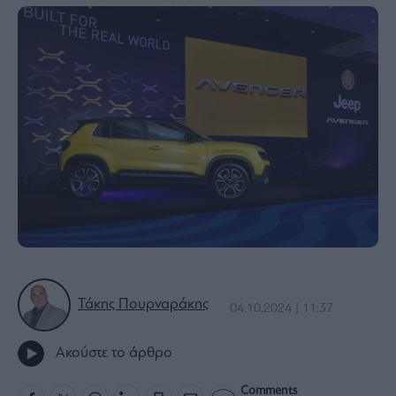
Bloomberg
Financial
Times
The
Wiseman
Room
301
My
Story
Media
Winners
Τάκης Πουρναράκης
04.10.2024 | 11:37
&
Losers
Ακούστε το άρθρο
Επι-
θετικά
Comments