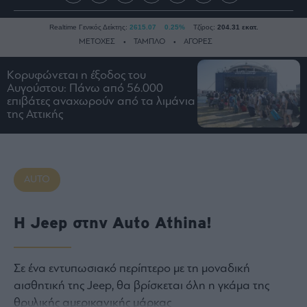
Realtime Γενικός Δείκτης:
2615.07
0.25%
Τζίρος:
204.31 εκατ.
ΜΕΤΟΧΕΣ
ΤΑΜΠΛΟ
ΑΓΟΡΕΣ
Κορυφώνεται η έξοδος του
Αυγούστου: Πάνω από 56.000
Ειδήσεις
επιβάτες αναχωρούν από τα λιμάνια
Οικονομία
της Αττικής
Business
Τράπεζες
Ναυτιλία
AUTO
Real
Estate
H Jeep στην Auto Athina!
Ενέργεια
Πολιτική
Πολιτισμός
Σε ένα εντυπωσιακό περίπτερο με τη μοναδική
Κοινωνία
αισθητική της Jeep, θα βρίσκεται όλη η γκάμα της
θρυλικής αμερικανικής μάρκας
Law