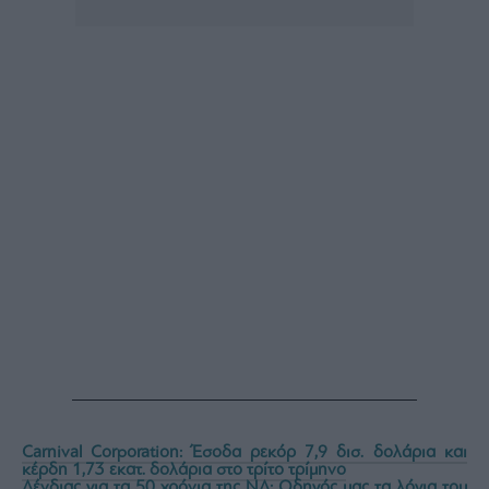
Carnival Corporation: Έσοδα ρεκόρ 7,9 δισ. δολάρια και
κέρδη 1,73 εκατ. δολάρια στο τρίτο τρίμηνο
Δένδιας για τα 50 χρόνια της ΝΔ: Οδηγός μας τα λόγια του