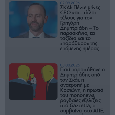
07.08.2026
ΣΚΑΪ: Πέντε μήνες
CEO και… τίτλοι
τέλους για τον
Γρηγόρη
Δημητριάδη – Το
παρασκήνιο, τα
ταξίδια και το
«παράθυρο» της
επόμενης ημέρας
08.08.2026
Γιατί παραιτήθηκε ο
Δημητριάδης από
τον Σκάι, η
ανατροπή με
Κοσιώνη, η πρωτιά
του mononews,
ραγδαίες εξελίξεις
στο Gazzetta, τι
συμβαίνει στο ΑΠΕ,