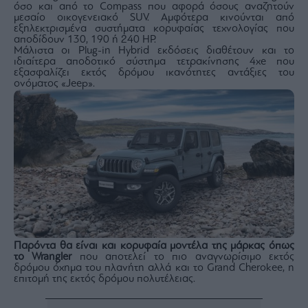
Buy-
όσο και από το Compass που αφορά όσους αναζητούν
Hold-
μεσαίο οικογενειακό SUV. Αμφότερα κινούνται από
εξηλεκτρισμένα συστήματα κορυφαίας τεχνολογίας που
Sell
αποδίδουν 130, 190 ή 240 HP.
The
Μάλιστα οι Plug-in Hybrid εκδόσεις διαθέτουν και το
ιδιαίτερα αποδοτικό σύστημα τετρακίνησης 4xe που
Value
εξασφαλίζει εκτός δρόμου ικανότητες αντάξιες του
Investor
ονόματος «Jeep».
Crypto
Χρηματιστηριακές
Ανακοινώσεις
Creative
Content
Branded
Content
Reports
Παρόντα θα είναι και κορυφαία μοντέλα της μάρκας όπως
&
το Wrangler
που αποτελεί το πιο αναγνωρίσιμο εκτός
Branded
δρόμου όχημα του πλανήτη αλλά και το Grand Cherokee, η
επιτομή της εκτός δρόμου πολυτέλειας.
Content
Calendar