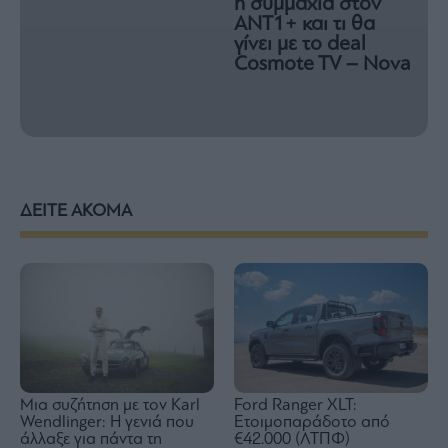
η συμμαχία στον
ΑΝΤ1+ και τι θα
γίνει με το deal
Cosmote TV – Nova
ΔΕΙΤΕ ΑΚΟΜΑ
Μια συζήτηση με τον Karl
Ford Ranger XLT:
Wendlinger: Η γενιά που
Ετοιμοπαράδοτο από
άλλαξε για πάντα τη
€42.000 (ΛΤΠΦ)