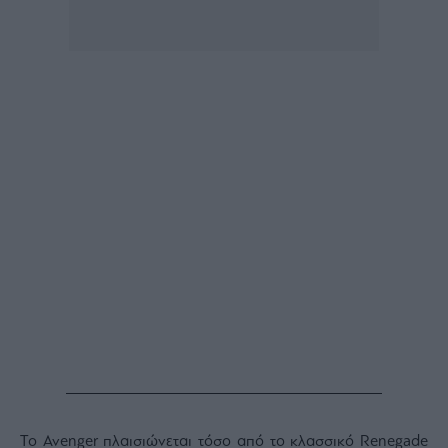
Architecture
&
Design
Fashion
&
Art
Watches
Yachts
Table
For
Two
Μετοχές
Αγορές
Trader's
book
Το Avenger πλαισιώνεται τόσο από το κλασσικό Renegade