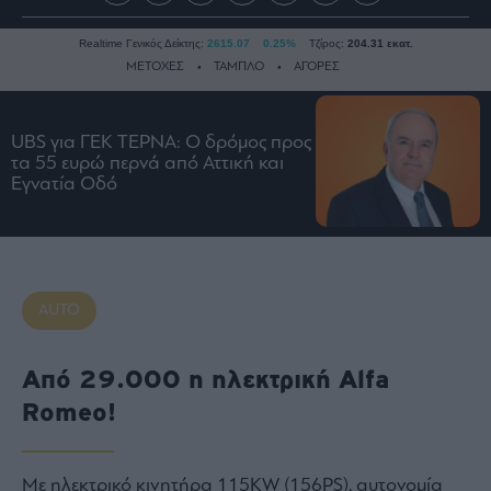
Realtime Γενικός Δείκτης:
2615.07
0.25%
Τζίρος:
204.31 εκατ.
ΜΕΤΟΧΕΣ
ΤΑΜΠΛΟ
ΑΓΟΡΕΣ
UBS για ΓΕΚ ΤΕΡΝΑ: Ο δρόμος προς
Ειδήσεις
τα 55 ευρώ περνά από Αττική και
Οικονομία
Εγνατία Οδό
Business
Τράπεζες
Ναυτιλία
Real
AUTO
Estate
Ενέργεια
Από 29.000 η ηλεκτρική Alfa
Πολιτική
Romeo!
Πολιτισμός
Κοινωνία
Με ηλεκτρικό κινητήρα 115KW (156PS), αυτονομία
Law