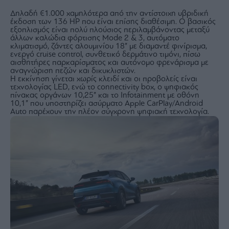
Buy-
Hold-
Δηλαδή €1.000 χαμηλότερα από την αντίστοιχη υβριδική
έκδοση των 136 HP που είναι επίσης διαθέσιμη. Ο βασικός
Sell
εξοπλισμός είναι πολύ πλούσιος περιλαμβάνοντας μεταξύ
The
άλλων καλώδια φόρτισης Mode 2 & 3, αυτόματο
κλιματισμό, ζάντες αλουμινίου 18” με διαμαντέ φινίρισμα,
Value
ενεργό cruise control, συνθετικό δερμάτινο τιμόνι, πίσω
Investor
αισθητήρες παρκαρίσματος και αυτόνομο φρενάρισμα με
αναγνώριση πεζών και δικυκλιστών.
Crypto
Η εκκίνηση γίνεται χωρίς κλειδί και οι προβολείς είναι
Χρηματιστηριακές
τεχνολογίας LED, ενώ το connectivity box, ο ψηφιακός
πίνακας οργάνων 10,25” και το Infotainment με οθόνη
Ανακοινώσεις
10,1” που υποστηρίζει ασύρματο Apple CarPlay/Android
Auto παρέχουν την πλέον σύγχρονη ψηφιακή τεχνολογία.
Creative
Content
Branded
Content
Reports
&
Branded
Content
Calendar