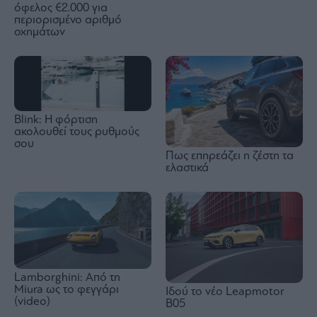
όφελος €2.000 για
περιορισμένο αριθμό
οχημάτων
Blink: Η φόρτιση
ακολουθεί τους ρυθμούς
σου
Πως επηρεάζει η ζέστη τα
ελαστικά
Lamborghini: Από τη
Miura ως το φεγγάρι
Ιδού τo νέο Leapmotor
(video)
B05