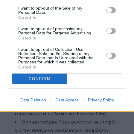
Η Alfa Romeo 33 Stradale στο Goodwood Festival of Speed!
I want to opt-out of the Sale of my
Personal Data.
Opted In
I want to opt-out of processing my
Alfa Romeo
Alfa Romeo Junior
Personal Data for Targeted Advertising.
Opted In
ηλεκτρικά αυτοκίνητα
I want to opt-out of Collection, Use,
Retention, Sale, and/or Sharing of my
Personal Data that Is Unrelated with the
Purposes for which it was collected.
Opted In
CONFIRM
ΕΙΔΗΣΕΙΣ ΣΗΜΕΡΑ
Data Deletion
Data Access
Privacy Policy
UBS για ΓΕΚ ΤΕΡΝΑ: Ο δρόμος προς τα 55
ευρώ περνά από Αττική και Εγνατία Οδό
Χρηματιστήριο: Κορυφώνονται οι επαφές
για την εισαγωγή ναυτιλιακών, ετοιμάζεται