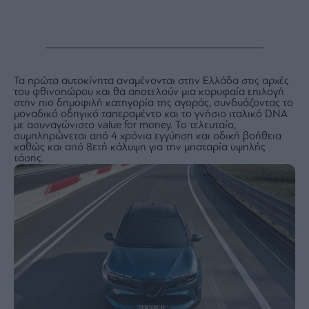
ας
οι
ήσης
4
Τα πρώτα αυτοκίνητα αναμένονται στην Ελλάδα στις αρχές
news.gr
του φθινοπώρου και θα αποτελούν μια κορυφαία επιλογή
ghts
στην πιο δημοφιλή κατηγορία της αγοράς, συνδυάζοντας το
rved
μοναδικό οδηγικό ταπεραμέντο και το γνήσιο ιταλικό DNA
με ασυναγώνιστο value for money. Το τελευταίο,
συμπληρώνεται από 4 χρόνια εγγύηση και οδική βοήθεια
καθώς και από 8ετή κάλυψη για την μπαταρία υψηλής
τάσης.