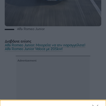
Alfa Romeo Junior
Διαβάστε επίσης
Alfa Romeo Junior: Μπορείτε να την παραγγείλετε!
Alfa Romeo Junior Veloce με 205kw!