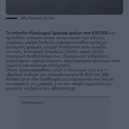
Monocle
Media
Lab
Alfa Romeo Junior
Το επίπεδο εξοπλισμού Speciale φτάνει στις €30.900
και
Mononews100
προσθέτει στοιχεία όπως: Αναγνώριση των οδικών
σημάτων, μαύρο body kit, κάμερα οπισθοπορείας με
δυναμικές γραμμές, ενεργή διατήρηση στην λωρίδα
κίνησης, λειτουργία Stop&Go, είσοδο χωρίς κλειδί,
ηλεκτρικά αναδιπλούμενους εξωτερικούς καθρέφτες,
αναγνώριση τυφλού σημείου, ατμοσφαιρικό φωτισμό στην
Εγγραφείτε
καμπίνα και σύστημα πλοήγησης.
στο
Όπως προαναφέρθηκε, τόσο η ηλεκτρική όσο και η
Newsletter
υβριδική έκδοση του ολοκαίνουργιου B-SUV της Alfa
του
Romeo είναι ήδη διαθέσιμες για παραγγελία στο δίκτυο
mononews.gr
συνεργατών της μάρκας, ενώ τον πλήρη τιμοκατάλογο
μπορείτε να βρείτε στο alfaromeo.gr.
By
submitting
your
email,
you