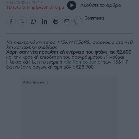
23.07.2024 | 20:17
Rumors
Ακούστε το άρθρο
Τελευταία ενημέρωση:8:18 μμ
ESG
Today
Comments
Mononews2030
Άρθρα
Με ηλεκτρικό κινητήρα 115KW (156PS), αυτονομία στα 410
Συνεντεύξεις
km και Ιταλική σχεδίαση.
Χάρη στην νέα προωθητική ενέργεια που φτάνει τις €2.600
και την κρατική επιδότηση του προγράμματος «Κινούμαι
Ηλεκτρικά ΙΙΙ», η ηλεκτρική
Alfa Romeo Junior
των 156 HP
έχει πλέον εισαγωγική τιμή μόλις €28.900.
Les
Bons
Vivants
Auto
Life
&
Style
Υγεία