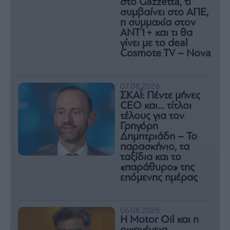
στο Gazzetta, τι
συμβαίνει στο ΑΠΕ,
η συμμαχία στον
ΑΝΤ1+ και τι θα
γίνει με το deal
Cosmote TV – Nova
07.08.2026
ΣΚΑΪ: Πέντε μήνες
CEO και… τίτλοι
τέλους για τον
Γρηγόρη
Δημητριάδη – Το
παρασκήνιο, τα
ταξίδια και το
«παράθυρο» της
επόμενης ημέρας
06.08.2026
Η Motor Oil και η