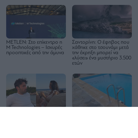
METLEN: Στο επίκεντρο η
Σαντορίνη: Ο έφηβος που
M Technologies – Ισχυρές
χάθηκε στο τσουνάμι μετά
προοπτικές από την άμυνα
την έκρηξη μπορεί να
«λύσει» ένα μυστήριο 3.500
ετών
Τραγωδία στην Πάρο:
Διακοπές με yacht για τον
1x
Πνίγηκε 4χρονο παιδί σε
Κωνσταντίνο Αργυρό και
πισίνα beach bar
την Αλεξάνδρα Νίκα