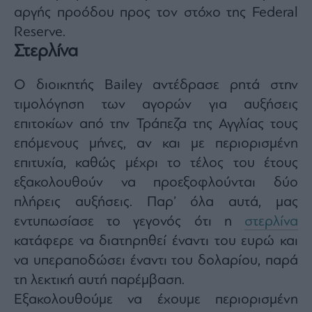
ας
αργής προόδου προς τον στόχο της Federal
οι
Reserve.
ήσης
Στερλίνα
4
Ο διοικητής Bailey αντέδρασε ρητά στην
news.gr
ghts
τιμολόγηση των αγορών για αυξήσεις
rved
επιτοκίων από την Τράπεζα της Αγγλίας τους
επόμενους μήνες, αν και με περιορισμένη
επιτυχία, καθώς μέχρι το τέλος του έτους
εξακολουθούν να προεξοφλούνται δύο
πλήρεις αυξήσεις. Παρ’ όλα αυτά, μας
εντυπωσίασε το γεγονός ότι η
στερλίνα
κατάφερε να διατηρηθεί έναντι του ευρώ και
να υπεραποδώσει έναντι του δολαρίου, παρά
τη λεκτική αυτή παρέμβαση.
Εξακολουθούμε να έχουμε περιορισμένη