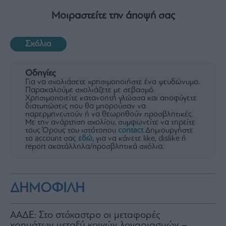
Μοιραστείτε την άποψή σας
Σχόλια
Οδηγίες
Για να σχολιάσετε χρησιμοποιήστε ένα ψευδώνυμο.
Παρακαλούμε σχολιάζετε με σεβασμό.
Χρησιμοποιείτε κατανοητή γλώσσα και αποφύγετε
διατυπώσεις που θα μπορούσαν να
παρερμηνευτούν ή να θεωρηθούν προσβλητικές.
Με την ανάρτηση σχολίου, συμφωνείτε να τηρείτε
τους Όρους του ιστότοπου
contact
Δημιουργήστε
το account σας
εδώ
, για να κάνετε like, dislike ή
report ακατάλληλα/προσβλητικά σχόλια.
ΔΗΜΟΦΙΛΗ
ΑΑΔΕ: Στο στόχαστρο οι μεταφορές
χρημάτων μεταξύ κοινών λογαριασμών –