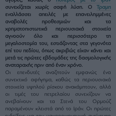
αγορές, καθώς ο
πόλεμος με το Ιράν
Architecture
συνεχίζεται χωρίς σαφή λύση. Ο
Τραμπ
&
εναλλάσσει απειλές με επανειλημμένες
Design
αναβολές προθεσμιών και τα
Fashion
&
χρηματοπιστωτικά περιουσιακά στοιχεία
Art
αγνοούν όλο και περισσότερο τη
Watches
μεγαλοστομία του, εστιάζοντας στα γεγονότα
Yachts
επί του πεδίου, όπως ακριβώς είχαν κάνει και
Table
μετά τις πρώτες εβδομάδες της δασμολογικής
For
αναταραχής πριν από έναν χρόνο.
Two
Οι επενδυτές αναζητούν εμφανώς ένα
συνεκτικό αφήγημα, καθώς τα περιουσιακά
στοιχεία υψηλού ρίσκου ανακάμπτουν, αλλά
Μετοχές
οι τιμές του πετρελαίου συνεχίζουν να
Αγορές
ανεβαίνουν και τα Στενά του Ορμούζ
Trader's
παραμένουν κλειστά από το Ιράν. Οι πρώτες
book