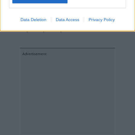
έτος κατά το οποίο η κεντρική τράπεζα
αποτυγχάνει να επιτύχει τον στόχο για τον
Data Deletion
Data Access
Privacy Policy
πληθωρισμό, με ελάχιστες πιθανότητες να τον
πετύχει μεσοπρόθεσμα.