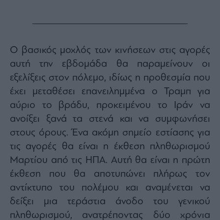
agree
to
our
Terms
and
Privacy
Notice.
You
Ο βασικός μοχλός των κινήσεων στις αγορές
can
opt
αυτή την εβδομάδα θα παραμείνουν οι
out
at
εξελίξεις στον πόλεμο, ιδίως η προθεσμία που
any
time.
This
έχει μεταθέσει επανειλημμένα ο Τραμπ για
site
is
αύριο το βράδυ, προκειμένου το Ιράν να
protected
by
ανοίξει ξανά τα στενά και να συμφωνήσει
reCAPTCHA
and
the
στους όρους. Ένα ακόμη σημείο εστίασης για
Google
Privacy
τις αγορές θα είναι η έκθεση πληθωρισμού
Policy
and
Μαρτίου από τις ΗΠΑ. Αυτή θα είναι η πρώτη
Terms
of
Service
έκθεση που θα αποτυπώνει πλήρως τον
apply.
αντίκτυπο του πολέμου και αναμένεται να
δείξει μια τεράστια άνοδο του γενικού
ότητα
ι
πληθωρισμού, ανατρέποντας δύο χρόνια
ίες