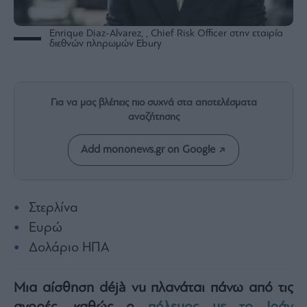
Rumors
ESG
Enrique Diaz-Alvarez, , Chief Risk Officer στην εταιρία
Today
διεθνών πληρωμών Ebury
Mononews2030
Άρθρα
Συνεντεύξεις
Για να μας βλέπεις πιο συχνά στα αποτελέσματα
αναζήτησης
Add mononews.gr on Google
Les
Bons
Στερλίνα
Vivants
Ευρώ
Auto
Δολάριο ΗΠΑ
Life
&
Style
Μια αίσθηση déjà vu πλανάται πάνω από τις
Υγεία