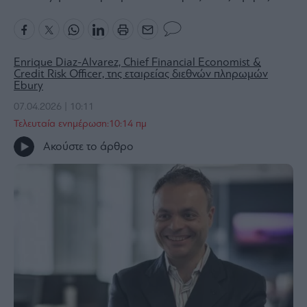
Bloomberg
Financial
Times
Enrique Diaz-Alvarez, Chief Financial Economist &
Credit Risk Officer, της εταιρείας διεθνών πληρωμών
Ebury
07.04.2026 | 10:11
The
Τελευταία ενημέρωση:10:14 πμ
Wiseman
Ακούστε το άρθρο
Room
301
My
Story
Media
Winners
&
Losers
Επι-
θετικά