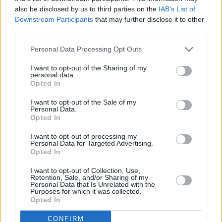
ενδείξεις ότι ο πόλεμος και η εκτίναξη των
also be disclosed by us to third parties on the
IAB’s List of
τιμών του πετρελαίου έχουν ουσιαστικό
Downstream Participants
that may further disclose it to other
third parties.
αντίκτυπο στην αμερικανική οικονομία.
Όλα τα βλέμματα στρέφονται τώρα στα
Personal Data Processing Opt Outs
στοιχεία για τον πληθωρισμό που θα
I want to opt-out of the Sharing of my
ανακοινωθούν αυτήν την εβδομάδα. Πρώτον,
personal data.
Opted In
στην έκθεση για τον πληθωρισμό Μαρτίου, η
I want to opt-out of the Sale of my
οποία αναμένεται να αποτυπώσει πλήρως τη
Personal Data.
μετακύλιση από την εκτίναξη των τιμών της
Opted In
ενέργειας. Στη συνέχεια, την Παρασκευή, θα
I want to opt-out of processing my
Personal Data for Targeted Advertising.
έχουμε την έρευνα του Michigan για τις
Opted In
εκτιμήσεις για τον πληθωρισμό. Θεωρούμε ότι
I want to opt-out of Collection, Use,
οι αξιωματούχοι της Fed παραμένουν
Retention, Sale, and/or Sharing of my
Personal Data that Is Unrelated with the
υπερβολικά αμέριμνοι απέναντι στην
Purposes for which it was collected.
αποσταθεροποίηση των πληθωριστικών
Opted In
προσδοκιών. Πρόκειται για το έκτο διαδοχικό
CONFIRM