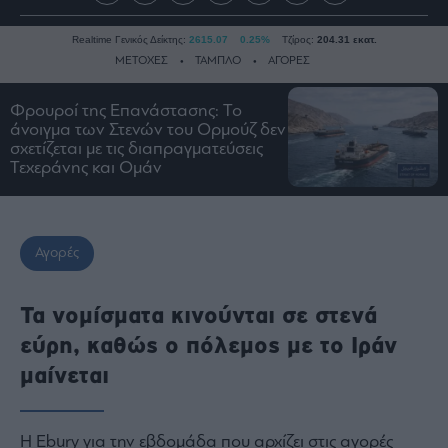
Realtime Γενικός Δείκτης:
2615.07
0.25%
Τζίρος:
204.31 εκατ.
ΜΕΤΟΧΕΣ
ΤΑΜΠΛΟ
ΑΓΟΡΕΣ
Φρουροί της Επανάστασης: Το
άνοιγμα των Στενών του Ορμούζ δεν
Ειδήσεις
σχετίζεται με τις διαπραγματεύσεις
Οικονομία
Τεχεράνης και Ομάν
Business
Τράπεζες
Ναυτιλία
Αγορές
Real
Estate
Τα νομίσματα κινούνται σε στενά
Ενέργεια
εύρη, καθώς ο πόλεμος με το Ιράν
Πολιτική
μαίνεται
Πολιτισμός
Κοινωνία
Η Ebury για την εβδομάδα που αρχίζει στις αγορές
Law