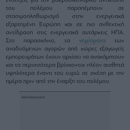
ενδείξεις για τον μακροοικονομικό αντίκτυπο
Buy-
Hold-
του πολέμου παραπέμπουν σε
Sell
στασιμοπληθωρισμό στην ενεργειακά
The
εξαρτημένη Ευρώπη και σε πιο ανθεκτική
Value
αντίδραση στις ενεργειακά αυτάρκεις ΗΠΑ.
Investor
Στο παρασκήνιο, τα
νομίσματα
των
Crypto
αναδυόμενων αγορών από χώρες εξαγωγείς
Χρηματιστηριακές
Ανακοινώσεις
εμπορευμάτων έχουν αρχίσει να ανακάμπτουν
και τα περισσότερα βρίσκονται πλέον αισθητά
υψηλότερα έναντι του ευρώ σε σχέση με την
Creative
Content
ημέρα πριν από την έναρξη του πολέμου.
Branded
Content
Reports
&
Branded
Content
Calendar