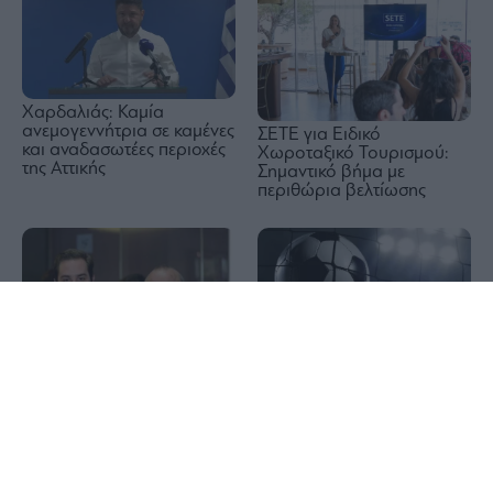
Χαρδαλιάς: Καμία
ανεμογεννήτρια σε καμένες
ΣΕΤΕ για Ειδικό
και αναδασωτέες περιοχές
Χωροταξικό Τουρισμού:
της Αττικής
Σημαντικό βήμα με
περιθώρια βελτίωσης
1x
Προτάσεις με Goal και
Over για το
Σαββατοκύριακο
Globus Maritime (Γιώργος
και Αθανάσιος Φειδάκης):
Κέρδη 5,1 εκατ. δολάρια
στο εξάμηνο