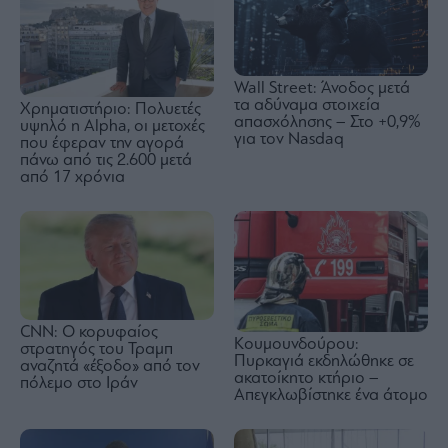
Wall Street: Άνοδος μετά
τα αδύναμα στοιχεία
Χρηματιστήριο: Πολυετές
απασχόλησης – Στο +0,9%
υψηλό η Alpha, οι μετοχές
για τον Nasdaq
που έφεραν την αγορά
πάνω από τις 2.600 μετά
από 17 χρόνια
CNN: Ο κορυφαίος
Κουμουνδούρου:
στρατηγός του Τραμπ
Πυρκαγιά εκδηλώθηκε σε
αναζητά «έξοδο» από τον
ακατοίκητο κτήριο –
πόλεμο στο Ιράν
Απεγκλωβίστηκε ένα άτομο