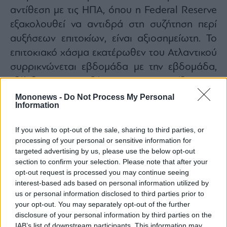
αντίθεση με τις ΗΠΑ, όπου η Federal Reserve
εξακολουθεί να αντιδρά στη συζήτηση περί
αυξήσεων επιτοκίων, είναι αξιοσημείωτη. Το
επιτοκιακό χάσμα εκατέρωθεν του Ατλαντικού
συρρικνώνεται εβδομάδα με την εβδομάδα,
εξέλιξη που ενδέχεται να στηρίξει την
ανάκαμψη του ευρώ μόλις και εφόσον
Mononews -
Do Not Process My Personal
Information
επιλυθεί ο πόλεμος με το Ιράν.
Δολάριο ΗΠΑ
If you wish to opt-out of the sale, sharing to third parties, or
processing of your personal or sensitive information for
Η έκθεση για την απασχόληση του Μαρτίου
targeted advertising by us, please use the below opt-out
ήταν ισχυρότερη των προσδοκιών σε όλα τα
section to confirm your selection. Please note that after your
opt-out request is processed you may continue seeing
επιμέρους στοιχεία, αν και πιθανότατα θα
interest-based ads based on personal information utilized by
πρέπει να αξιολογηθεί σε συνδυασμό με την
us or personal information disclosed to third parties prior to
πολύ ασθενέστερη έκθεση του Φεβρουαρίου.
your opt-out. You may separately opt-out of the further
disclosure of your personal information by third parties on the
Παρ’ όλα αυτά, μέχρι στιγμής υπάρχουν λίγες
IAB’s list of downstream participants. This information may