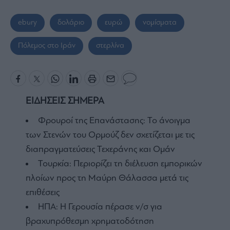
ebury
δολάριο
ευρώ
νομίσματα
Πόλεμος στο Ιράν
στερλίνα
ΕΙΔΗΣΕΙΣ ΣΗΜΕΡΑ
Φρουροί της Επανάστασης: Το άνοιγμα
των Στενών του Ορμούζ δεν σχετίζεται με τις
διαπραγματεύσεις Τεχεράνης και Ομάν
Τουρκία: Περιορίζει τη διέλευση εμπορικών
πλοίων προς τη Μαύρη Θάλασσα μετά τις
επιθέσεις
ΗΠΑ: Η Γερουσία πέρασε ν/σ για
βραχυπρόθεσμη χρηματοδότηση