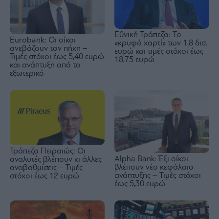
Εθνική Τράπεζα: Το
Eurobank: Οι οίκοι
«κρυφό χαρτί» των 1,8 δισ.
ανεβάζουν τον πήχη –
ευρώ και τιμές στόχοι έως
Τιμές στόχοι έως 5,40 ευρώ
18,75 ευρώ
και ανάπτυξη από το
εξωτερικό
Τράπεζα Πειραιώς: Οι
Alpha Bank: Έξι οίκοι
αναλυτές βλέπουν κι άλλες
βλέπουν νέο κεφάλαιο
αναβαθμίσεις – Τιμές
ανάπτυξης – Τιμές στόχοι
στόχοι έως 12 ευρώ
έως 5,30 ευρώ