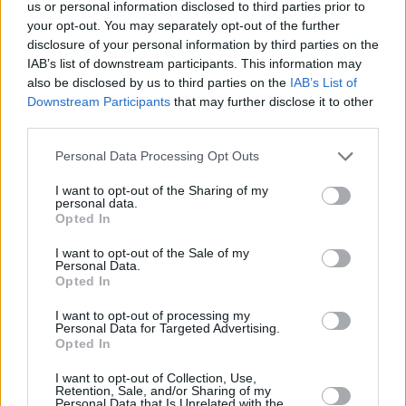
us or personal information disclosed to third parties prior to
απλώς μια αντίδραση σε κάποια είδηση»,
your opt-out. You may separately opt-out of the further
δήλωσε ο Sean McNulty, επικεφαλής
disclosure of your personal information by third parties on the
διαπραγμάτευσης παραγώγων για την περιοχή
IAB’s list of downstream participants. This information may
also be disclosed by us to third parties on the
IAB’s List of
Ασίας-Ειρηνικού στην FalconX.
Downstream Participants
that may further disclose it to other
Διαβάστε επίσης:
third parties.
Personal Data Processing Opt Outs
I want to opt-out of the Sharing of my
personal data.
Opted In
I want to opt-out of the Sale of my
Personal Data.
Opted In
I want to opt-out of processing my
Personal Data for Targeted Advertising.
Opted In
I want to opt-out of Collection, Use,
Retention, Sale, and/or Sharing of my
Personal Data that Is Unrelated with the