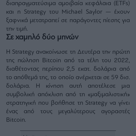
διαπραγματεύσιμα αμοιβαία κεφάλαια (ETFs)
ας
οι
και η Strategy του Michael Saylor — έχουν
ήσης
ξαφνικά μετατραπεί σε παράγοντες πίεσης για
την τιμή.
4
Σε χαμηλό δύο μηνών
news.gr
ghts
rved
Η Strategy ανακοίνωσε τη Δευτέρα την πρώτη
της πώληση Bitcoin από τα τέλη του 2022,
διαθέτοντας περίπου 2,5 εκατ. δολάρια από
το απόθεμά της, το οποίο ανέρχεται σε 59 δισ.
δολάρια. Η κίνηση αυτή αποτέλεσε μια
συμβολική απόκλιση από τη «μαξιμαλιστική»
στρατηγική που βοήθησε τη Strategy να γίνει
ένας από τους μεγαλύτερους αγοραστές
Bitcoin.