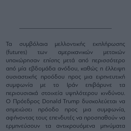
Monocle
Media
Lab
Mononews100
Τα συμβόλαια μελλοντικής εκπλήρωσης
(futures) των αμερικανικών μετοχών
υποχώρησαν επίσης μετά από περισσότερο
Εγγραφείτε
από μία εβδομάδα ανόδου, καθώς η έλλειψη
στο
Newsletter
ουσιαστικής προόδου προς μια ειρηνευτική
του
συμφωνία με το Ιράν επιβάρυνε τα
mononews.gr
περιουσιακά στοιχεία υψηλότερου κινδύνου.
Ο Πρόεδρος Donald Trump δυσκολεύεται να
σημειώσει πρόοδο προς μια συμφωνία,
By
αφήνοντας τους επενδυτές να προσπαθούν να
submitting
your
ερμηνεύσουν τα αντικρουόμενα μηνύματα
email,
you