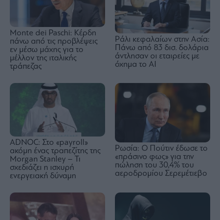
Monte dei Paschi: Κέρδη
Ράλι κεφαλαίων στην Ασία:
πάνω από τις προβλέψεις
Πάνω από 83 δισ. δολάρια
εν μέσω μάχης για το
άντλησαν οι εταιρείες με
μέλλον της ιταλικής
όχημα το AI
τράπεζας
ADNOC: Στο «payroll»
Ρωσία: Ο Πούτιν έδωσε το
ακόμη ένας τραπεζίτης της
«πράσινο φως» για την
Morgan Stanley – Τι
πώληση του 30,4% του
σχεδιάζει η ισχυρή
αεροδρομίου Σερεμέτιεβο
ενεργειακή δύναμη