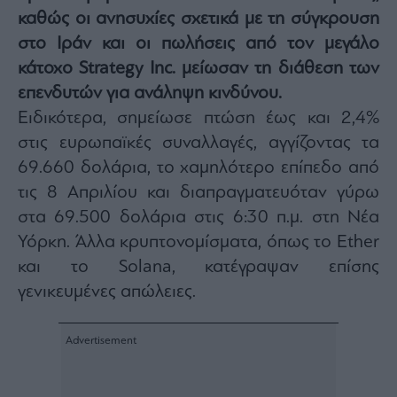
καθώς οι ανησυχίες σχετικά με τη σύγκρουση
Architecture
&
στο Ιράν και οι πωλήσεις από τον μεγάλο
Design
κάτοχο Strategy Inc. μείωσαν τη διάθεση των
Fashion
επενδυτών για ανάληψη κινδύνου.
&
Art
Ειδικότερα, σημείωσε πτώση έως και 2,4%
Watches
στις ευρωπαϊκές συναλλαγές, αγγίζοντας τα
Yachts
69.660 δολάρια, το χαμηλότερο επίπεδο από
Table
τις 8 Απριλίου και διαπραγματευόταν γύρω
For
στα 69.500 δολάρια στις 6:30 π.μ. στη Νέα
Two
Υόρκη. Άλλα κρυπτονομίσματα, όπως το Ether
και το Solana, κατέγραψαν επίσης
γενικευμένες απώλειες.
Μετοχές
Αγορές
Trader's
book