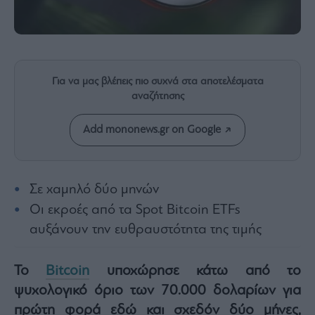
Rumors
ESG
Today
Mononews2030
Άρθρα
Για να μας βλέπεις πιο συχνά στα αποτελέσματα
αναζήτησης
Συνεντεύξεις
Add mononews.gr on Google
Σε χαμηλό δύο μηνών
Les
Bons
Οι εκροές από τα Spot Bitcoin ETFs
Vivants
αυξάνουν την ευθραυστότητα της τιμής
Auto
Life
Το
Bitcoin
υποχώρησε κάτω από το
&
Style
ψυχολογικό όριο των 70.000 δολαρίων για
πρώτη φορά εδώ και σχεδόν δύο μήνες,
Υγεία