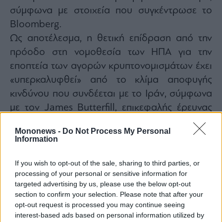
σύμφωνα με στοιχεία που συγκέντρωσε το
Bloomberg.
Ως αποτέλεσμα, η θετική επίδραση από την
πρόοδο στη νομοθεσία των ΗΠΑ για την
εποπτεία των αγορών κρυπτονομισμάτων έχει
«υπερκαλυφθεί» από το κλίμα αποφυγής
κινδύνου που συνδέεται με το Ιράν, σύμφωνα
με τον James Butterfill, επικεφαλής έρευνας
της CoinShares.
Mononews -
Do Not Process My Personal
Οι εκροές από τα Spot Bitcoin ETFs
Information
αυξάνουν την ευθραυστότητα της
τιμής
If you wish to opt-out of the sale, sharing to third parties, or
processing of your personal or sensitive information for
targeted advertising by us, please use the below opt-out
«Ένα επιβεβαιωμένο ημερήσιο ή εβδομαδιαίο
section to confirm your selection. Please note that after your
κλείσιμο κάτω από τα 70.000 δολάρια θα
opt-out request is processed you may continue seeing
σηματοδοτούσε μια δομική αλλαγή και όχι
interest-based ads based on personal information utilized by