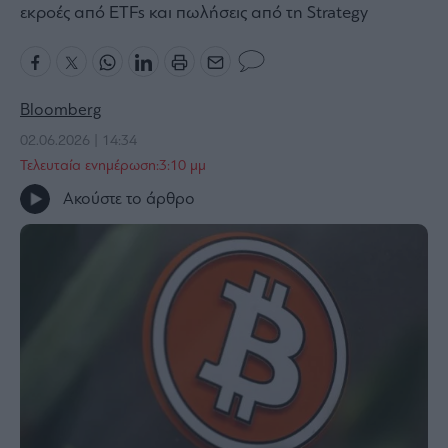
εκροές από ETFs και πωλήσεις από τη Strategy
Bloomberg
Financial
Times
Bloomberg
02.06.2026 | 14:34
Τελευταία ενημέρωση:3:10 μμ
The
Wiseman
Ακούστε το άρθρο
Room
301
My
Story
Media
Winners
&
Losers
Επι-
θετικά