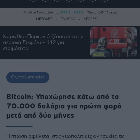
Realtime Γενικός Δείκτης:
2616.1
0.29%
Τζίρος:
143.40 εκατ.
ΜΕΤΟΧΕΣ
ΤΑΜΠΛΟ
ΑΓΟΡΕΣ
Κορινθία: Πυρκαγιά ξέσπασε στην
Ειδήσεις
περιοχή Στεφάνι – 112 για
ετοιμότητα
Οικονομία
Business
Τράπεζες
Cryptocurrencies
Ναυτιλία
Real
Estate
Bitcoin: Υποχώρησε κάτω από τα
Ενέργεια
70.000 δολάρια για πρώτη φορά
Πολιτική
μετά από δύο μήνες
Πολιτισμός
Κοινωνία
Η πτώση οφείλεται στις γεωπολιτικές ανησυχίες, τις
Law