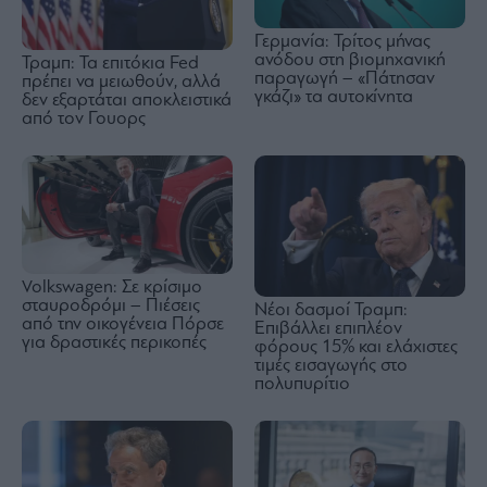
Γερμανία: Τρίτος μήνας
ανόδου στη βιομηχανική
Τραμπ: Τα επιτόκια Fed
παραγωγή – «Πάτησαν
πρέπει να μειωθούν, αλλά
γκάζι» τα αυτοκίνητα
δεν εξαρτάται αποκλειστικά
από τον Γουορς
Volkswagen: Σε κρίσιμο
σταυροδρόμι – Πιέσεις
Nέοι δασμοί Τραμπ:
από την οικογένεια Πόρσε
Επιβάλλει επιπλέον
για δραστικές περικοπές
φόρους 15% και ελάχιστες
τιμές εισαγωγής στο
πολυπυρίτιο