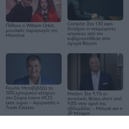
Coinkite: Στα 130 εκατ.
Πέθανε ο William Orbit,
δολάρια οι εκτιμώμενες
μουσικός παραγωγός της
απώλειες από την
Μαντόνα
κυβερνοεπίθεση στην
αγορά Bitcoin
Fourlis: Μεταβιβάζει το
50% εμπορικού κέντρου
Metlen: Στο 9,1% οι
στη Σόφια έναντι 49,35
συνολικές θέσεις short από
εκατ. ευρώ – Αγοραστής η
9,8% στην αρχή της
Trade Estates
εβδομάδας – Μείωσε και η
JP Morgan
1x