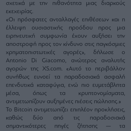
σχετικά με την πιθανότητα μιας διαρκούς
agree
to
our
εκεχειρίας.
Terms
and
«Οι πρόσφατες ανταλλαγές επιθέσεων και η
Privacy
Notice.
έλλειψη ουσιαστικής προόδου προς μια
You
can
opt
ειρηνευτική συμφωνία έχουν αυξήσει την
out
at
αποστροφή προς τον κίνδυνο στις παγκόσμιες
any
time.
χρηματοπιστωτικές αγορές», δήλωσε ο
This
site
is
Antonio Di Giacomo, ανώτερος αναλυτής
protected
by
αγορών της XS.com. «Αυτό το περιβάλλον
reCAPTCHA
and
συνήθως ευνοεί τα παραδοσιακά ασφαλή
the
Google
Privacy
επενδυτικά καταφύγια, ενώ πιο ευμετάβλητα
Policy
and
μέσα, όπως τα κρυπτονομίσματα,
Terms
of
αντιμετωπίζουν αυξημένες πιέσεις πώλησης.»
Service
apply.
Το Bitcoin αντιμετωπίζει επιπλέον προκλήσεις,
καθώς δύο από τις παραδοσιακά
ότητα
σημαντικότερες πηγές ζήτησης — τα
ι
ίες