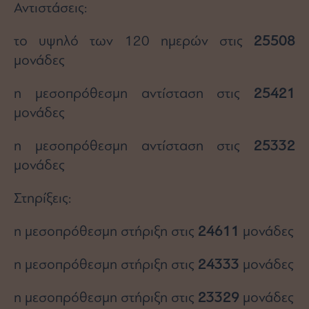
Buy-
Αντιστάσεις:
Hold-
Sell
το υψηλό των 120 ημερών στις
25508
The
μονάδες
Value
Investor
η μεσοπρόθεσμη αντίσταση στις
25421
Crypto
μονάδες
Χρηματιστηριακές
Ανακοινώσεις
η μεσοπρόθεσμη αντίσταση στις
25332
μονάδες
Creative
Content
Στηρίξεις:
Branded
Content
η μεσοπρόθεσμη στήριξη στις
24611
μονάδες
Reports
&
η μεσοπρόθεσμη στήριξη στις
24333
μονάδες
Branded
Content
Calendar
η μεσοπρόθεσμη στήριξη στις
23329
μονάδες