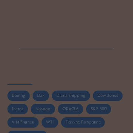
Boeing
Dax
Diana shipping
Dow Jones
Merck
Nasdaq
ORACLE
S&P 500
Vitalfinance
WTI
Γιάννης Γιαπράκης