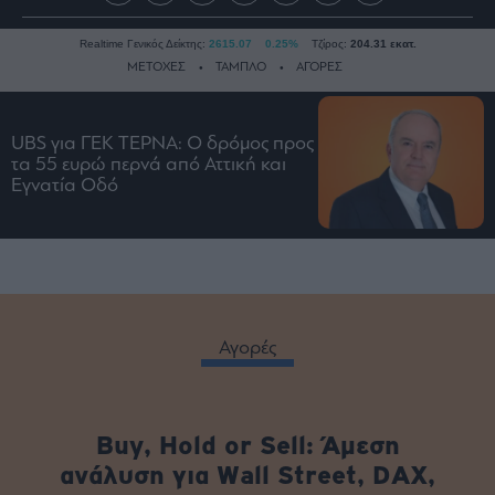
Realtime Γενικός Δείκτης:
2615.07
0.25%
Τζίρος:
204.31 εκατ.
ΜΕΤΟΧΕΣ
ΤΑΜΠΛΟ
ΑΓΟΡΕΣ
UBS για ΓΕΚ ΤΕΡΝΑ: Ο δρόμος προς
Ειδήσεις
τα 55 ευρώ περνά από Αττική και
Οικονομία
Εγνατία Οδό
Business
Τράπεζες
Ναυτιλία
Real
Estate
Αγορές
Ενέργεια
Πολιτική
Πολιτισμός
Buy, Hold or Sell: Άμεση
Κοινωνία
ανάλυση για Wall Street, DAX,
Law