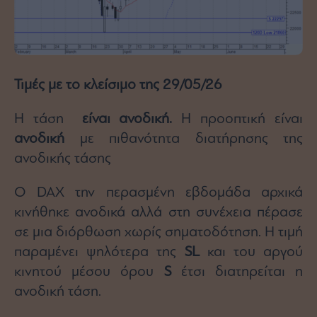
Architecture
&
Design
Fashion
&
Τιμές με το κλείσιμο της 29/05/26
Art
Watches
Η τάση
είναι ανοδική.
Η προοπτική είναι
Yachts
ανοδική
με πιθανότητα διατήρησης της
Table
ανοδικής τάσης
For
Two
Ο DAX την περασμένη εβδομάδα αρχικά
κινήθηκε ανοδικά αλλά στη συνέχεια πέρασε
σε μια διόρθωση χωρίς σηματοδότηση. Η τιμή
Μετοχές
παραμένει ψηλότερα της
SL
και του αργού
Αγορές
κινητού μέσου όρου
S
έτσι διατηρείται η
Trader's
ανοδική τάση.
book