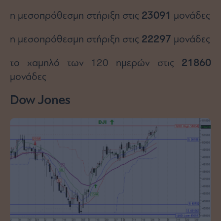
Monocle
Media
η μεσοπρόθεσμη στήριξη στις
23091
μονάδες
Lab
η μεσοπρόθεσμη στήριξη στις
22297
μονάδες
το χαμηλό των 120 ημερών στις
21860
Mononews100
μονάδες
Dow Jones
Εγγραφείτε
στο
Newsletter
του
mononews.gr
By
submitting
your
email,
you