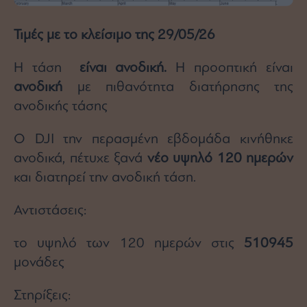
agree
to
our
Terms
Τιμές με το κλείσιμο της 29/05/26
and
Privacy
Notice.
You
Η τάση
είναι ανοδική.
Η προοπτική είναι
can
opt
ανοδική
με πιθανότητα διατήρησης της
out
at
ανοδικής τάσης
any
time.
This
site
Ο DJI την περασμένη εβδομάδα κινήθηκε
is
protected
by
ανοδικά, πέτυχε ξανά
νέο υψηλό 120 ημερών
reCAPTCHA
and
και διατηρεί την ανοδική τάση.
the
Google
Privacy
Policy
Αντιστάσεις:
and
Terms
of
Service
το υψηλό των 120 ημερών στις
510945
apply.
μονάδες
ότητα
Στηρίξεις:
ι
ίες