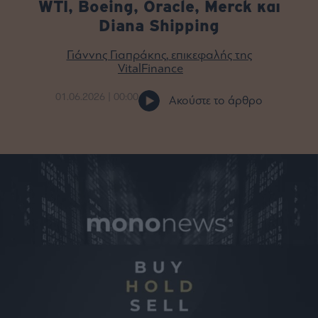
WTI, Boeing, Oracle, Merck και
Bloomberg
Diana Shipping
Financial
Times
Γιάννης Γιαπράκης, επικεφαλής της
VitalFinance
01.06.2026 | 00:00
Ακούστε το άρθρο
The
Wiseman
Room
301
My
Story
Media
Winners
&
Losers
Επι-
θετικά