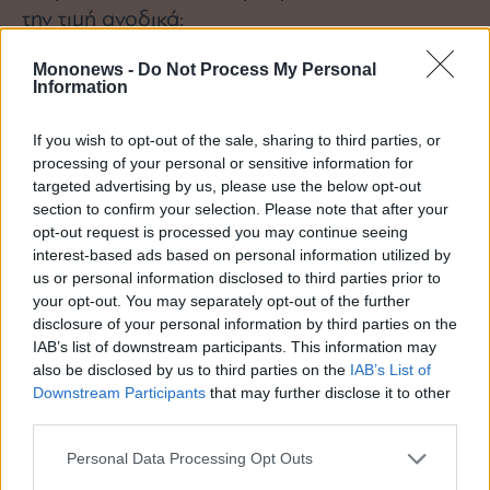
την τιμή ανοδικά:
Mononews -
Do Not Process My Personal
η μεσοπρόθεσμη στήριξη στα
83,94$
Information
η μεσοπρόθεσμη στήριξη στα
78,71$
If you wish to opt-out of the sale, sharing to third parties, or
processing of your personal or sensitive information for
η μεσοπρόθεσμη στήριξη στα
73,84$
targeted advertising by us, please use the below opt-out
section to confirm your selection. Please note that after your
η μεσοπρόθεσμη στήριξη στα
70,00$
opt-out request is processed you may continue seeing
interest-based ads based on personal information utilized by
us or personal information disclosed to third parties prior to
η μεσοπρόθεσμη στήριξη στα
65,72$
your opt-out. You may separately opt-out of the further
disclosure of your personal information by third parties on the
η μεσοπρόθεσμη στήριξη στα
57,46$
IAB’s list of downstream participants. This information may
also be disclosed by us to third parties on the
IAB’s List of
το χαμηλό των 120 ημερών στα
54,89$.
Downstream Participants
that may further disclose it to other
third parties.
ΜΕΤΟΧΕΣ US
Personal Data Processing Opt Outs