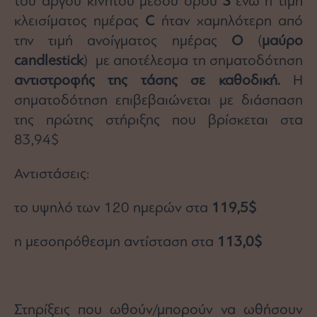
του αργού κινητού μέσου όρου
S
ενώ η τιμή
κλεισίματος ημέρας
C
ήταν χαμηλότερη από
την τιμή ανοίγματος ημέρας
Ο
(
μαύρο
candlestick
) με αποτέλεσμα τη σηματοδότηση
αντιστροφής της τάσης
σε καθοδική.
Η
σηματοδότηση επιβεβαιώνεται με διάσπαση
της πρώτης στήριξης που βρίσκεται στα
83,94$
Αντιστάσεις:
το υψηλό των 120 ημερών στα
119,5$
η μεσοπρόθεσμη αντίσταση στα
113,0$
Στηρίξεις που ωθούν/μπορούν να ωθήσουν