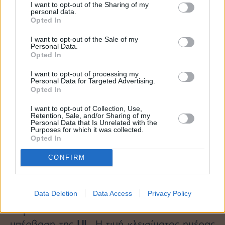
BOEING
I want to opt-out of the Sharing of my
personal data.
Opted In
I want to opt-out of the Sale of my
Personal Data.
Opted In
I want to opt-out of processing my
Personal Data for Targeted Advertising.
Opted In
I want to opt-out of Collection, Use,
Retention, Sale, and/or Sharing of my
Personal Data that Is Unrelated with the
Purposes for which it was collected.
Opted In
Τιμές με το κλείσιμο της 29/05/26
CONFIRM
Ανοδική σηματοδότηση.
Η τάση
αντιστράφηκε σε ανοδική
Data Deletion
Data Access
Privacy Policy
Η μετοχή κινήθηκε ανοδικά και πέτυχε την
υπέρβαση της
UL
. Η τιμή κλεισίματος ημέρας