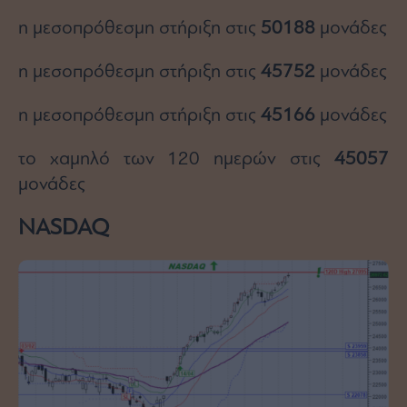
ας
η μεσοπρόθεσμη στήριξη στις
50188
μονάδες
οι
ήσης
η μεσοπρόθεσμη στήριξη στις
45752
μονάδες
4
news.gr
η μεσοπρόθεσμη στήριξη στις
45166
μονάδες
ghts
rved
το χαμηλό των 120 ημερών στις
45057
μονάδες
NASDAQ