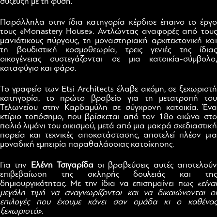
σύζευξη με τη φύση.
Παράλληλα στην ίδια κατηγορία κέρδισε έπαινο το έργο
τους «Monastery House». Αντλώντας αναφορές από τους
μανιάτικους πύργους, τη μοναστηριακή αρχιτεκτονική και
τη βουδιστική κοσμοθεωρία, τρεις γενιές της ίδιας
οικογένειας συστεγάζονται σε μια κατοικία-σύμβολο,
καταφύγιο και φάρο.
Το γραφείο των Etsi Architects έλαβε ακόμη, σε ξεχωριστή
κατηγορία, το πρώτο βραβείο για τη μετατροπή του
Τελωνείου στην Καρδαμύλη σε σύγχρονη κατοικία. Ένα
κτίριο τοπόσημο, που βρίσκεται από τον 18ο αιώνα στο
παλιό λιμάνι του οικισμού, μετά από μια μακρά σχεδιαστική
πορεία και τεχνικές αποκατάστασης, αποτελεί πλέον μια
μοναδική εμπειρία παραθαλάσσιας κατοίκησης.
Για την
Ελένη Τσιγαρίδα
οι βραβεύσεις αυτές αποτελού
επιβεβαίωση της σκληρής δουλειάς και της
δημιουργικότητας. Με την ίδια να επισημαίνει πως
«είναι
μεγάλη τιμή να αναγνωρίζονται και να δικαιώνονται οι
επιλογές που έχουμε κάνει σαν ομάδα κι ο καθένας
ξεχωριστά».