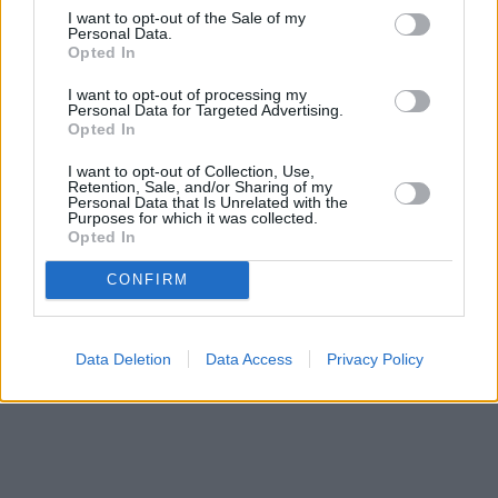
I want to opt-out of the Sale of my
Personal Data.
Μετοχές
2026 mononews.gr All rights reserved
Opted In
Αγορές
I want to opt-out of processing my
Personal Data for Targeted Advertising.
Trader's
Opted In
book
Buy-
I want to opt-out of Collection, Use,
Hold-
Retention, Sale, and/or Sharing of my
Personal Data that Is Unrelated with the
Sell
Purposes for which it was collected.
Opted In
The
Value
CONFIRM
Investor
Crypto
Χρηματιστηριακές
Data Deletion
Data Access
Privacy Policy
Ανακοινώσεις
Creative
Content
Branded