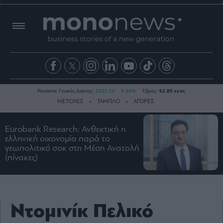
Realtime Γενικός Δείκτης:
2621.12
0.49%
Τζίρος:
62.80 εκατ.
ΜΕΤΟΧΕΣ
ΤΑΜΠΛΟ
ΑΓΟΡΕΣ
Eurobank Research: Ανθεκτική η
Ειδήσεις
ελληνική οικονομία παρά το
γεωπολιτικό σοκ στη Μέση Ανατολή
Οικονομία
(πίνακες)
Business
Τράπεζες
Ναυτιλία
Ντομινίκ Πελικό
Real
Estate