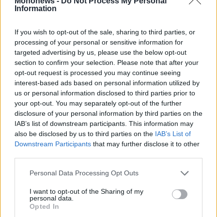
Mononews -
Do Not Process My Personal
Vivants
Information
Auto
If you wish to opt-out of the sale, sharing to third parties, or
Life
&
processing of your personal or sensitive information for
Style
targeted advertising by us, please use the below opt-out
section to confirm your selection. Please note that after your
Υγεία
Εγγραφείτε στο Newsletter του mononews.gr
opt-out request is processed you may continue seeing
Architecture
interest-based ads based on personal information utilized by
&
ΕΓΓΡΑΦΗ
us or personal information disclosed to third parties prior to
Design
your opt-out. You may separately opt-out of the further
Fashion
disclosure of your personal information by third parties on the
By submitting your email, you agree to our Terms and Privacy Notice.
&
IAB’s list of downstream participants. This information may
You can opt out at any time. This site is protected by reCAPTCHA and
Art
the Google Privacy Policy and Terms of Service apply.
also be disclosed by us to third parties on the
IAB’s List of
Downstream Participants
that may further disclose it to other
Watches
third parties.
Yachts
Ταυτότητα
Οι Αξίες μας
Όροι Χρήσης
Table
Personal Data Processing Opt Outs
For
Two
I want to opt-out of the Sharing of my
personal data.
Αριθμός Πιστοποίησης Μ.Η.Τ.242012
Opted In